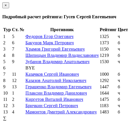
×
Подробный расчет рейтинга: Гусев Сергей Евгеньевич
Тур
Ст. №
Противник
Рейтинг
Цвет
1
5
Федоров Егор Олегович
1325
ч
2
6
Бакунов Марк Петрович
1373
б
3
7
Храмов Григорий Евгеньевич
1150
ч
4
8
Шипицын Владимир Владиславович
1219
б
5
9
Зубанов Владимир Анатольевич
1530
ч
6
BYE
7
11
Казачков Сергей Иванович
1000
б
8
12
Казазов Анатолий Николаевич
1292
ч
9
13
Геращенко Владимир Евгеньевич
1447
б
10
1
Плаксин Владимир Данилович
1644
ч
11
2
Киргетов Виталий Иванович
1475
б
12
3
Бричкин Сергей Петрович
1183
ч
13
4
Мамонтов Дмитрий Александрович
1483
б
∑