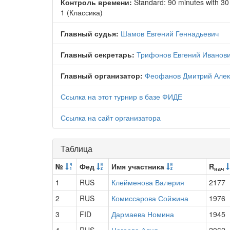
Контроль времени:
Standard: 90 minutes with 3
1 (Классика)
Главный судья:
Шамов Евгений Геннадьевич
Главный секретарь:
Трифонов Евгений Иванов
Главный организатор:
Феофанов Дмитрий Алек
Ссылка на этот турнир в базе ФИДЕ
Ссылка на сайт организатора
Таблица
№
Фед
Имя участника
R
нач
1
RUS
Клейменова Валерия
2177
2
RUS
Комиссарова Сойжина
1976
3
FID
Дармаева Номина
1945