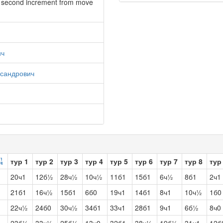
0 second increment from move
ич
сандрович
тур 1
тур 2
тур 3
тур 4
тур 5
тур 6
тур 7
тур 8
тур
20ч1
12б½
28ч½
10ч½
11б1
15б1
6ч½
8б1
2ч1
21б1
16ч½
15б1
6б0
19ч1
14б1
8ч1
10ч½
1б0
22ч½
24б0
30ч½
34б1
33ч1
28б1
9ч1
6б½
8ч0