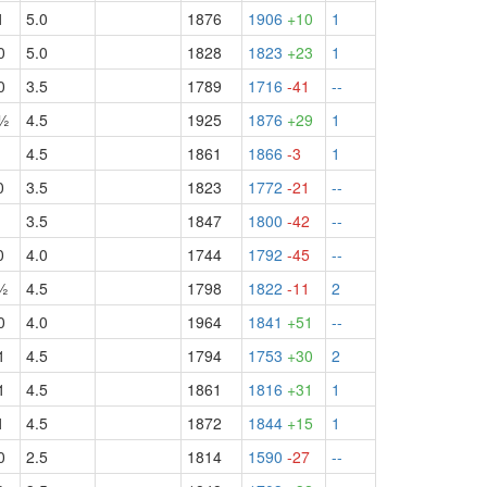
1
5.0
1876
1906
+10
1
0
5.0
1828
1823
+23
1
0
3.5
1789
1716
-41
--
½
4.5
1925
1876
+29
1
4.5
1861
1866
-3
1
0
3.5
1823
1772
-21
--
3.5
1847
1800
-42
--
0
4.0
1744
1792
-45
--
½
4.5
1798
1822
-11
2
0
4.0
1964
1841
+51
--
1
4.5
1794
1753
+30
2
1
4.5
1861
1816
+31
1
1
4.5
1872
1844
+15
1
0
2.5
1814
1590
-27
--