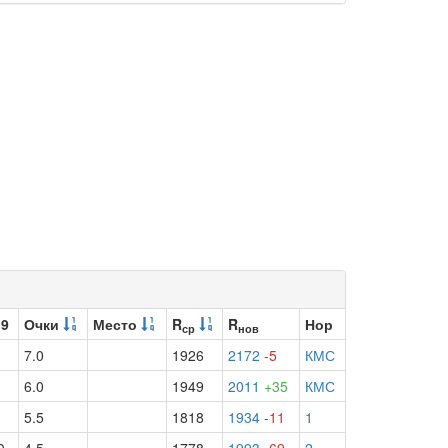
 9
Очки
Место
R
R
Нор
ср
нов
7.0
1926
2172
-5
КМС
6.0
1949
2011
+35
КМС
5.5
1818
1934
-11
1