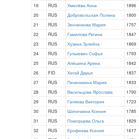
19
RUS
Хмелёва Анна
1896
20
RUS
Добровольская Полина
1800
21
RUS
Зенченкова Мария
1757
22
RUS
Гамилова Регина
1847
23
RUS
Хузина Зулейха
1869
24
RUS
Гулькевич Софья
1793
25
RUS
Алёшина Арина
1842
26
FID
Хегай Дарья
1837
27
RUS
Печеникина Мария
1833
28
RUS
Васильцова Ярослава
1790
29
RUS
Галяева Виктория
1723
30
RUS
Шипичкина Ксения
1785
31
RUS
Поморцева Ольга
1829
32
RUS
Ерофеева Ксения
1617