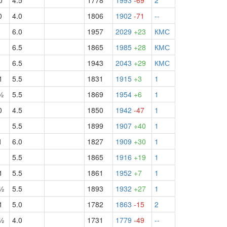
0
4.5
1778
1993
-69
2
0
4.0
1806
1902
-71
--
6.0
1957
2029
+23
КМС
6.5
1865
1985
+28
КМС
6.5
1943
2043
+29
КМС
1
5.5
1831
1915
+3
1
½
5.5
1869
1954
+6
1
0
4.5
1850
1942
-47
1
5.5
1899
1907
+40
1
1
6.0
1827
1909
+30
1
5.5
1865
1916
+19
1
1
5.5
1861
1952
+7
1
½
5.5
1893
1932
+27
1
1
5.0
1782
1863
-15
2
½
4.0
1731
1779
-49
--