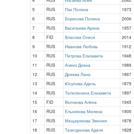
4
RUS
Нагаева Алия
2062
5
RUS
Пак Полина
1973
6
RUS
Борисова Полина
2006
7
RUS
Васильева Арина
1957
8
FID
Власова Олеся
2014
9
RUS
Иванова Любовь
1912
10
RUS
Петрова Елизавета
1948
11
RUS
Ачмиз Диана
1989
12
RUS
Дряева Лана
1867
13
RUS
Юсупова Адель
1879
14
RUS
Телелюхина Елизавета
1897
15
FID
Волчкова Алёна
1945
16
RUS
Ельникова Милена
1905
17
RUS
Мещерякова Эмилия
1878
18
RUS
Тазетдинова Аделя
1828