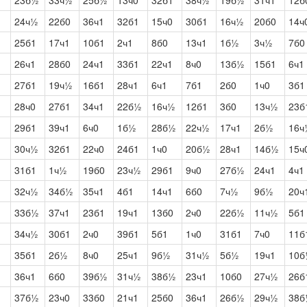
23б½
33ч½
25б½
13ч0
32б1
38ч½
19б½
31ч1
12б
24ч½
22б0
36ч1
32б1
15ч0
30б1
16ч½
20б0
14ч
25б1
17ч1
10б1
2ч1
8б0
13ч1
1б½
3ч½
7б0
26ч1
28б0
24ч1
33б1
22ч1
8ч0
13б½
15б1
6ч1
27б1
19ч½
16б1
28ч1
6ч1
7б1
2б0
1ч0
3б1
28ч0
27б1
34ч1
22б½
16ч½
12б1
3б0
13ч½
23б
29б1
39ч1
6ч0
1б½
28б½
22ч½
17ч1
2б½
16ч
30ч½
32б1
22ч0
24б1
1ч0
20б½
28ч1
14б½
15ч
31б1
1ч½
19б0
23ч½
29б1
9ч0
27б½
24ч1
4ч1
32ч½
34б½
35ч1
4б1
14ч1
6б0
7ч½
9б½
20ч
33б½
37ч1
23б1
19ч1
13б0
2ч0
22б½
11ч½
5б1
34ч½
30б1
2ч0
39б1
5б1
1ч0
31б1
7ч0
11б
35б1
2б½
8ч0
25ч1
9б½
31ч½
5б½
19ч1
10б
36ч1
6б0
39б½
31ч½
38б½
23ч1
10б0
27ч½
26б
37б½
23ч0
33б0
21ч1
25б0
36ч1
26б½
29ч½
38б