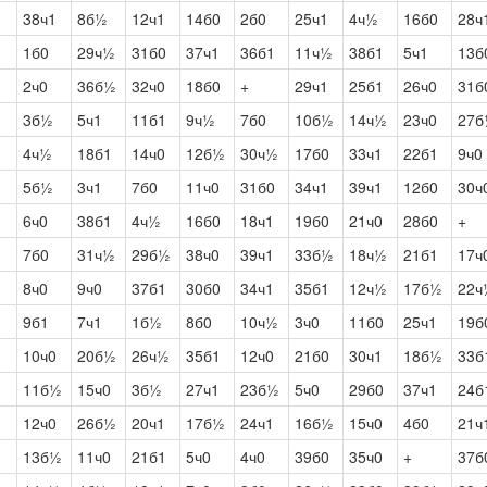
38ч1
8б½
12ч1
14б0
2б0
25ч1
4ч½
16б0
28ч
1б0
29ч½
31б0
37ч1
36б1
11ч½
38б1
5ч1
13б
2ч0
36б½
32ч0
18б0
+
29ч1
25б1
26ч0
31б
3б½
5ч1
11б1
9ч½
7б0
10б½
14ч½
23ч0
27б
4ч½
18б1
14ч0
12б½
30ч½
17б0
33ч1
22б1
9ч0
5б½
3ч1
7б0
11ч0
31б0
34ч1
39ч1
12б0
30ч
6ч0
38б1
4ч½
16б0
18ч1
19б0
21ч0
28б0
+
7б0
31ч½
29б½
38ч0
39ч1
33б½
18ч½
21б1
17ч
8ч0
9ч0
37б1
30б0
34ч1
35б1
12ч½
17б½
22ч
9б1
7ч1
1б½
8б0
10ч½
3ч0
11б0
25ч1
19б
10ч0
20б½
26ч½
35б1
12ч0
21б0
30ч1
18б½
33б
11б½
15ч0
3б½
27ч1
23б½
5ч0
29б0
37ч1
24б
12ч0
26б½
20ч1
17б½
24ч1
16б½
15ч0
4б0
21ч
13б½
11ч0
21б1
5ч0
4ч0
39б0
35ч0
+
37б