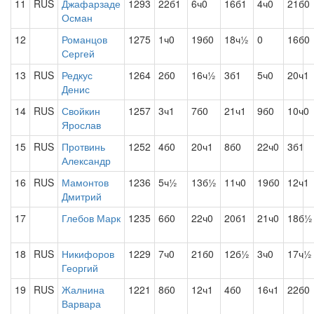
11
RUS
Джафарзаде
1293
22б1
6ч0
16б1
4ч0
21б0
Осман
12
Романцов
1275
1ч0
19б0
18ч½
0
16б0
Сергей
13
RUS
Редкус
1264
2б0
16ч½
3б1
5ч0
20ч1
Денис
14
RUS
Свойкин
1257
3ч1
7б0
21ч1
9б0
10ч0
Ярослав
15
RUS
Протвинь
1252
4б0
20ч1
8б0
22ч0
3б1
Александр
16
RUS
Мамонтов
1236
5ч½
13б½
11ч0
19б0
12ч1
Дмитрий
17
Глебов Марк
1235
6б0
22ч0
20б1
21ч0
18б½
18
RUS
Никифоров
1229
7ч0
21б0
12б½
3ч0
17ч½
Георгий
19
RUS
Жалнина
1221
8б0
12ч1
4б0
16ч1
22б0
Варвара