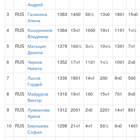
Андрей
3
RUS
Галанина
1383
14б0
5б½
13ч0
18б1
15ч0
Алена
4
RUS
Кошурников
1384
15ч1
10б0
19ч1
11б1
1ч½
Владимир
5
RUS
Матыцин
1379
16б½
3ч½
10ч½
13б1
7ч1
Данила
6
RUS
Чирков
1352
17ч1
11б1
1ч½
10б1
2ч0
Никита
7
Лысов
1336
18б1
14ч1
2б0
8ч0
5б0
Гордей
8
RUS
Майдуров
1316
19ч1
1б0
15ч1
7б1
9ч0
Виктор
9
RUS
Лукманова
1312
20б1
2ч0
22б1
14ч1
8б1
Арина
10
RUS
Биришева
1298
21ч1
4ч1
5б½
6ч0
14б1
София