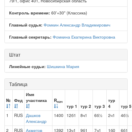
79/1, офис 401, Новосибирская область
Контроль времени:
60'+30" (Классика)
Главный судья:
Фомкин Александр Владимирович
Главный секретарь:
Фомкина Екатерина Викторовна
Штат
Линейные судьи:
Шишкина Мария
Таблица
Имя
№
Фед
участника
R
тур
нач
тур 1
тур 2
тур 3
4
тур 5
1
RUS
Дашков
1400
12б1
8ч1
6б½
2ч1
4б½
Александр
2
RUS
Ахметов
1392
13ч1
9б1
7ч1
1б0
6б1