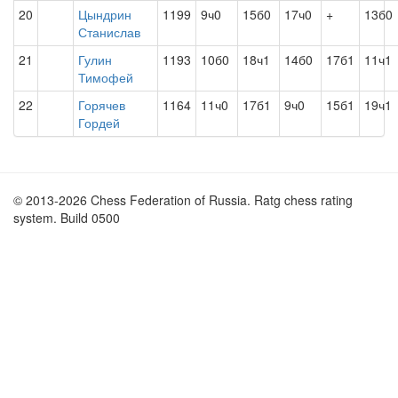
20
Цындрин
1199
9ч0
15б0
17ч0
+
13б0
Станислав
21
Гулин
1193
10б0
18ч1
14б0
17б1
11ч1
Тимофей
22
Горячев
1164
11ч0
17б1
9ч0
15б1
19ч1
Гордей
© 2013-2026 Chess Federation of Russia. Ratg chess rating
system. Build 0500