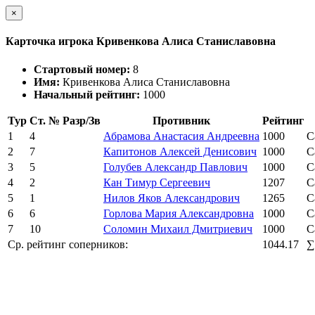
×
Карточка игрока Кривенкова Алиса Станиславовна
Стартовый номер:
8
Имя:
Кривенкова Алиса Станиславовна
Начальный рейтинг:
1000
Тур
Ст. №
Разр/Зв
Противник
Рейтинг
1
4
Абрамова Анастасия Андреевна
1000
С
2
7
Капитонов Алексей Денисович
1000
С
3
5
Голубев Александр Павлович
1000
С
4
2
Кан Тимур Сергеевич
1207
С
5
1
Нилов Яков Александрович
1265
С
6
6
Горлова Мария Александровна
1000
С
7
10
Соломин Михаил Дмитриевич
1000
С
Ср. рейтинг соперников:
1044.17
∑