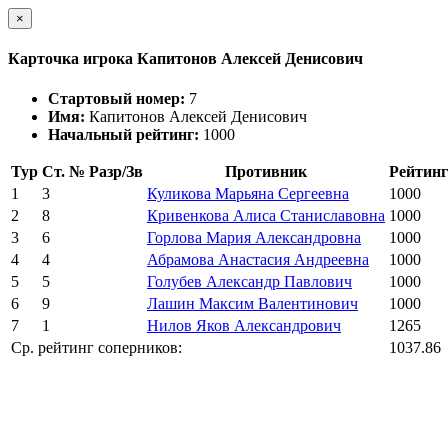
×
Карточка игрока Капитонов Алексей Денисович
Стартовый номер:
7
Имя:
Капитонов Алексей Денисович
Начальный рейтинг:
1000
Тур
Ст. №
Разр/Зв
Противник
Рейтинг
1
3
Куликова Марьяна Сергеевна
1000
2
8
Кривенкова Алиса Станиславовна
1000
3
6
Горлова Мария Александровна
1000
4
4
Абрамова Анастасия Андреевна
1000
5
5
Голубев Александр Павлович
1000
6
9
Лашин Максим Валентинович
1000
7
1
Нилов Яков Александрович
1265
Ср. рейтинг соперников:
1037.86