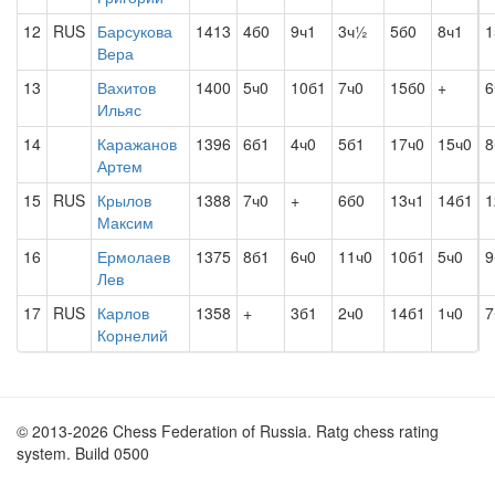
12
RUS
Барсукова
1413
4б0
9ч1
3ч½
5б0
8ч1
1
Вера
13
Вахитов
1400
5ч0
10б1
7ч0
15б0
+
6
Ильяс
14
Каражанов
1396
6б1
4ч0
5б1
17ч0
15ч0
8
Артем
15
RUS
Крылов
1388
7ч0
+
6б0
13ч1
14б1
1
Максим
16
Ермолаев
1375
8б1
6ч0
11ч0
10б1
5ч0
9
Лев
17
RUS
Карлов
1358
+
3б1
2ч0
14б1
1ч0
7
Корнелий
© 2013-2026 Chess Federation of Russia. Ratg chess rating
system. Build 0500