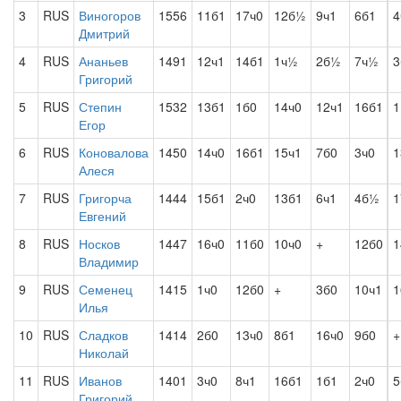
3
RUS
Виногоров
1556
11б1
17ч0
12б½
9ч1
6б1
4
Дмитрий
4
RUS
Ананьев
1491
12ч1
14б1
1ч½
2б½
7ч½
3
Григорий
5
RUS
Степин
1532
13б1
1б0
14ч0
12ч1
16б1
1
Егор
6
RUS
Коновалова
1450
14ч0
16б1
15ч1
7б0
3ч0
1
Алеся
7
RUS
Григорча
1444
15б1
2ч0
13б1
6ч1
4б½
1
Евгений
8
RUS
Носков
1447
16ч0
11б0
10ч0
+
12б0
1
Владимир
9
RUS
Семенец
1415
1ч0
12б0
+
3б0
10ч1
1
Илья
10
RUS
Сладков
1414
2б0
13ч0
8б1
16ч0
9б0
+
Николай
11
RUS
Иванов
1401
3ч0
8ч1
16б1
1б1
2ч0
Григорий