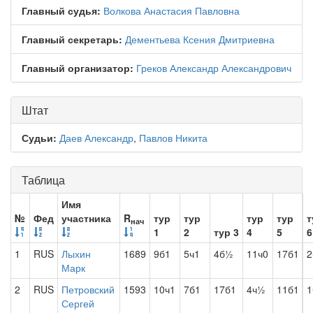
Главный судья:
Волкова Анастасия Павловна
Главный секретарь:
Дементьева Ксения Дмитриевна
Главный организатор:
Греков Александр Александрович
Штат
Судьи:
Даев Александр
,
Павлов Никита
Таблица
Имя
№
Фед
участника
R
тур
тур
тур
тур
т
нач
1
2
тур 3
4
5
6
1
RUS
Лыхин
1689
9б1
5ч1
4б½
11ч0
17б1
2
Марк
2
RUS
Петровский
1593
10ч1
7б1
17б1
4ч½
11б1
1
Сергей