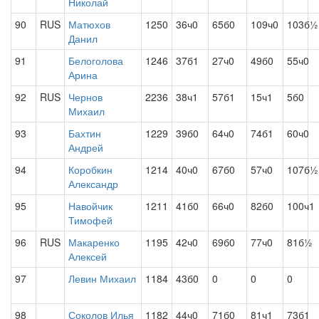
Николай
90
RUS
Матюхов
1250
36ч0
65б0
109ч0
103б½
Данил
91
Белоголова
1246
37б1
27ч0
49б0
55ч0
Арина
92
RUS
Чернов
2236
38ч1
57б1
15ч1
5б0
Михаил
93
Бахтин
1229
39б0
64ч0
74б1
60ч0
Андрей
94
Коробкин
1214
40ч0
67б0
57ч0
107б½
Александр
95
Навойчик
1211
41б0
66ч0
82б0
100ч1
Тимофей
96
RUS
Макаренко
1195
42ч0
69б0
77ч0
81б½
Алексей
97
Левин Михаил
1184
43б0
0
0
0
98
Соколов Илья
1182
44ч0
71б0
81ч1
73б1