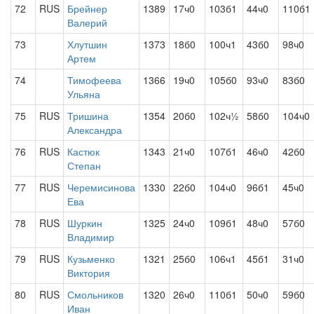
72
RUS
Брейнер
1389
17ч0
103б1
44ч0
110б1
Валерий
73
Хлутшин
1373
18б0
100ч1
43б0
98ч0
Артем
74
Тимофеева
1366
19ч0
105б0
93ч0
83б0
Ульяна
75
RUS
Тришина
1354
20б0
102ч½
58б0
104ч0
Александра
76
RUS
Кастюк
1343
21ч0
107б1
46ч0
42б0
Степан
77
RUS
Черемисинова
1330
22б0
104ч0
96б1
45ч0
Ева
78
RUS
Шуркин
1325
24ч0
109б1
48ч0
57б0
Владимир
79
RUS
Кузьменко
1321
25б0
106ч1
45б1
31ч0
Виктория
80
RUS
Смольников
1320
26ч0
110б1
50ч0
59б0
Иван