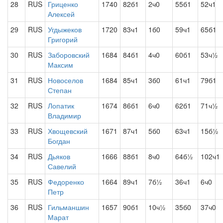
28
RUS
Гриценко
1740
82б1
2ч0
55б1
52ч1
Алексей
29
RUS
Угдыжеков
1720
83ч1
1б0
59ч1
65б1
Григорий
30
RUS
Заборовский
1684
84б1
4ч0
60б1
53ч½
Максим
31
RUS
Новоселов
1684
85ч1
3б0
61ч1
79б1
Степан
32
RUS
Лопатик
1674
86б1
6ч0
62б1
71ч½
Владимир
33
RUS
Хвощевский
1671
87ч1
5б0
63ч1
15б½
Богдан
34
RUS
Дьяков
1666
88б1
8ч0
64б½
102ч1
Савелий
35
RUS
Федоренко
1664
89ч1
7б½
36ч1
6ч0
Петр
36
RUS
Гильманшин
1657
90б1
10ч½
35б0
37ч0
Марат