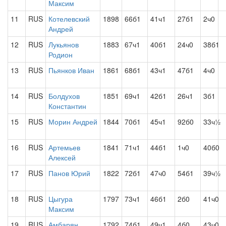
Максим
11
RUS
Котелевский
1898
66б1
41ч1
27б1
2ч0
Андрей
12
RUS
Лукьянов
1883
67ч1
40б1
24ч0
38б1
Родион
13
RUS
Пьянков Иван
1861
68б1
43ч1
47б1
4ч0
14
RUS
Болдухов
1851
69ч1
42б1
26ч1
3б1
Константин
15
RUS
Морин Андрей
1844
70б1
45ч1
92б0
33ч½
16
RUS
Артемьев
1841
71ч1
44б1
1ч0
40б0
Алексей
17
RUS
Панов Юрий
1822
72б1
47ч0
54б1
39ч½
18
RUS
Цыгура
1797
73ч1
46б1
2б0
41ч0
Максим
19
RUS
Амбарян
1792
74б1
49ч1
4б0
43ч0