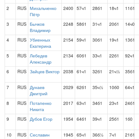
2
RUS
Михальченко
2400
57ч1
28б1
18ч1
11б1
Пётр
3
RUS
Бычков
2248
58б1
31ч1
20б1
14ч0
Владимир
4
RUS
Убиенных
2154
59ч1
30б1
19ч1
13б1
Екатерина
5
RUS
Лебедев
2134
60б1
33ч1
22б1
92ч1
Александр
6
RUS
Зайцев Виктор
2038
61ч1
32б1
21ч½
35б1
7
RUS
Дунаев
2029
62б1
35ч½
10б0
64ч1
Дмитрий
8
RUS
Потапенко
2017
63ч1
34б1
23ч1
24б1
Никита
9
RUS
Дубов Егор
1954
64б1
39ч1
25б1
1б0
10
RUS
Сеславин
1945
65ч1
36б½
7ч1
21б1