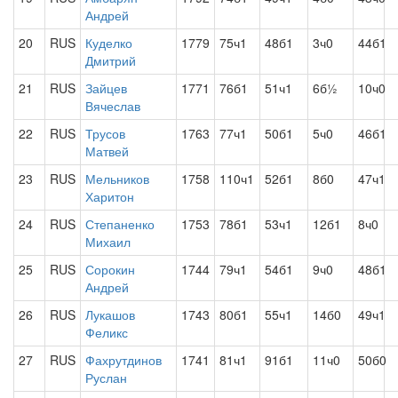
Андрей
20
RUS
Куделко
1779
75ч1
48б1
3ч0
44б1
Дмитрий
21
RUS
Зайцев
1771
76б1
51ч1
6б½
10ч0
Вячеслав
22
RUS
Трусов
1763
77ч1
50б1
5ч0
46б1
Матвей
23
RUS
Мельников
1758
110ч1
52б1
8б0
47ч1
Харитон
24
RUS
Степаненко
1753
78б1
53ч1
12б1
8ч0
Михаил
25
RUS
Сорокин
1744
79ч1
54б1
9ч0
48б1
Андрей
26
RUS
Лукашов
1743
80б1
55ч1
14б0
49ч1
Феликс
27
RUS
Фахрутдинов
1741
81ч1
91б1
11ч0
50б0
Руслан