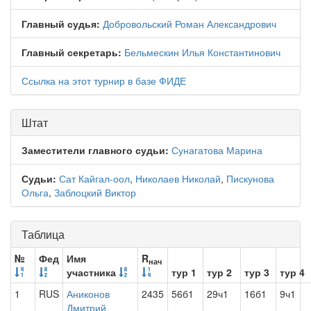
Главный судья:
Добровольский Роман Александрович
Главный секретарь:
Бельмескин Илья Константинович
Ссылка на этот турнир в базе ФИДЕ
Штат
Заместители главного судьи:
Сунагатова Марина
Судьи:
Сат Кайгал-оол
,
Николаев Николай
,
Пискунова
Ольга
,
Заблоцкий Виктор
Таблица
№
Фед
Имя
R
нач
участника
тур 1
тур 2
тур 3
тур 4
1
RUS
Аниконов
2435
56б1
29ч1
16б1
9ч1
Дмитрий