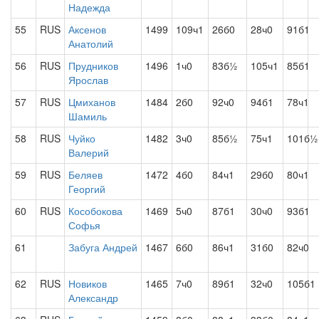
Надежда
55
RUS
Аксенов
1499
109ч1
26б0
28ч0
91б1
Анатолий
56
RUS
Прудников
1496
1ч0
83б½
105ч1
85б1
Ярослав
57
RUS
Цмиханов
1484
2б0
92ч0
94б1
78ч1
Шамиль
58
RUS
Чуйко
1482
3ч0
85б½
75ч1
101б½
Валерий
59
RUS
Беляев
1472
4б0
84ч1
29б0
80ч1
Георгий
60
RUS
Кособокова
1469
5ч0
87б1
30ч0
93б1
Софья
61
Забуга Андрей
1467
6б0
86ч1
31б0
82ч0
62
RUS
Новиков
1465
7ч0
89б1
32ч0
105б1
Александр