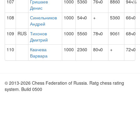
107
Гришаев
1000
53б0
76ч0
88б0
94ч½
Денис
108
Синельников
1000
54ч0
+
53б0
66ч0
Андрей
109
RUS
Тихонов
1000
55б0
78ч0
90б1
68ч0
Дмитрий
110
Квачева
1000
23б0
80ч0
+
72ч0
Варвара
© 2013-2026 Chess Federation of Russia. Ratg chess rating
system. Build 0500