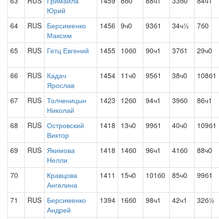
63
RUS
Гримайла
1459
8б0
88ч1
33б0
84ч1
Юрий
64
RUS
Берсименко
1456
9ч0
93б1
34ч½
7б0
Максим
65
RUS
Гетц Евгений
1455
10б0
90ч1
37б1
29ч0
66
RUS
Кадач
1454
11ч0
95б1
38ч0
108б1
Ярослав
67
RUS
Толченицын
1423
12б0
94ч1
39б0
86ч1
Николай
68
RUS
Островский
1418
13ч0
99б1
40ч0
109б1
Виктор
69
RUS
Якимова
1418
14б0
96ч1
41б0
88ч0
Нелли
70
Кравцова
1411
15ч0
101б0
85ч0
99б1
Ангелина
71
RUS
Берсименко
1394
16б0
98ч1
42ч1
32б½
Андрей