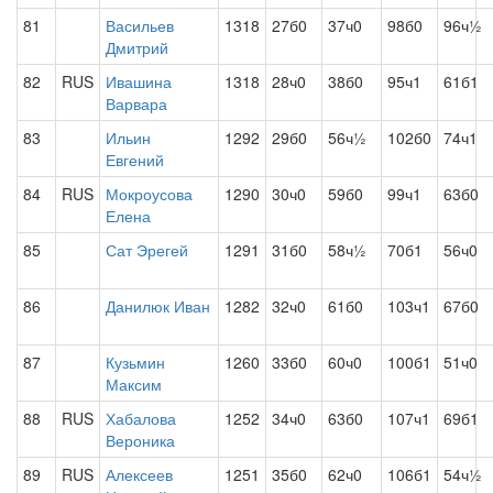
81
Васильев
1318
27б0
37ч0
98б0
96ч½
Дмитрий
82
RUS
Ивашина
1318
28ч0
38б0
95ч1
61б1
Варвара
83
Ильин
1292
29б0
56ч½
102б0
74ч1
Евгений
84
RUS
Мокроусова
1290
30ч0
59б0
99ч1
63б0
Елена
85
Сат Эрегей
1291
31б0
58ч½
70б1
56ч0
86
Данилюк Иван
1282
32ч0
61б0
103ч1
67б0
87
Кузьмин
1260
33б0
60ч0
100б1
51ч0
Максим
88
RUS
Хабалова
1252
34ч0
63б0
107ч1
69б1
Вероника
89
RUS
Алексеев
1251
35б0
62ч0
106б1
54ч½