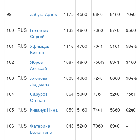
99
Забуга Артем
1175
45б0
68ч0
84б0
70ч0
100
RUS
Головчик
1133
46ч0
73б0
87ч0
95б0
Сергей
101
RUS
Уфимцев
1116
47б0
70ч1
51б1
58ч½
Виктор
102
Ябров
1087
48ч0
75б½
83ч1
34б0
Алексей
103
RUS
Хлопова
1083
49б0
72ч0
86б0
90ч½
Людмила
104
Сабуров
1064
50ч0
77б1
52ч0
75б1
Степан
105
RUS
Кивачук Нина
1059
51б0
74ч1
56б0
62ч0
106
RUS
Фатерина
1043
52ч0
79б0
89ч0
+
Валентина