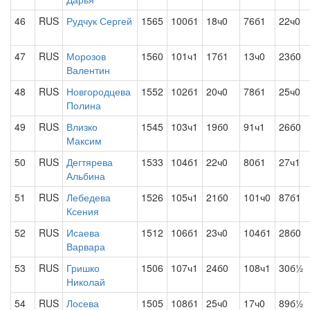
46
RUS
Рудчук Сергей
1565
100б1
18ч0
76б1
22ч0
47
RUS
Морозов
1560
101ч1
17б1
13ч0
23б0
Валентин
48
RUS
Новгородцева
1552
102б1
20ч0
78б1
25ч0
Полина
49
RUS
Влизко
1545
103ч1
19б0
91ч1
26б0
Максим
50
RUS
Дегтярева
1533
104б1
22ч0
80б1
27ч1
Альбина
51
RUS
Лебедева
1526
105ч1
21б0
101ч0
87б1
Ксения
52
RUS
Исаева
1512
106б1
23ч0
104б1
28б0
Варвара
53
RUS
Гришко
1506
107ч1
24б0
108ч1
30б½
Николай
54
RUS
Лосева
1505
108б1
25ч0
17ч0
89б½