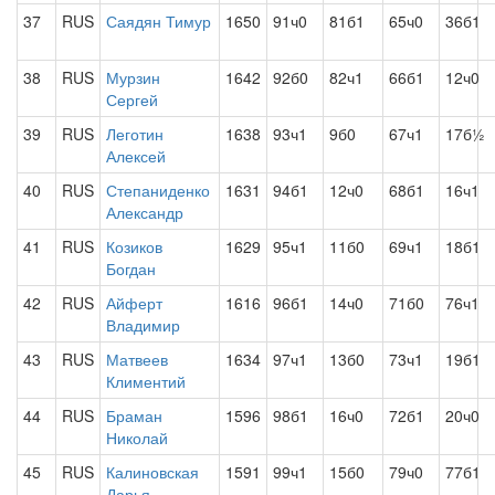
37
RUS
Саядян Тимур
1650
91ч0
81б1
65ч0
36б1
38
RUS
Мурзин
1642
92б0
82ч1
66б1
12ч0
Сергей
39
RUS
Леготин
1638
93ч1
9б0
67ч1
17б½
Алексей
40
RUS
Степаниденко
1631
94б1
12ч0
68б1
16ч1
Александр
41
RUS
Козиков
1629
95ч1
11б0
69ч1
18б1
Богдан
42
RUS
Айферт
1616
96б1
14ч0
71б0
76ч1
Владимир
43
RUS
Матвеев
1634
97ч1
13б0
73ч1
19б1
Климентий
44
RUS
Браман
1596
98б1
16ч0
72б1
20ч0
Николай
45
RUS
Калиновская
1591
99ч1
15б0
79ч0
77б1
Дарья