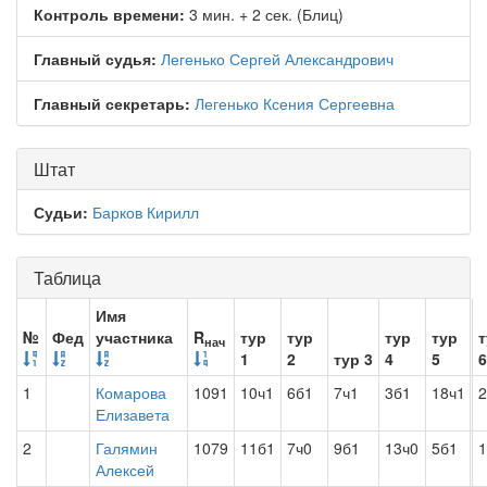
Контроль времени:
3 мин. + 2 сек. (Блиц)
Главный судья:
Легенько Сергей Александрович
Главный секретарь:
Легенько Ксения Сергеевна
Штат
Судьи:
Барков Кирилл
Таблица
Имя
№
Фед
участника
R
тур
тур
тур
тур
т
нач
1
2
тур 3
4
5
6
1
Комарова
1091
10ч1
6б1
7ч1
3б1
18ч1
2
Елизавета
2
Галямин
1079
11б1
7ч0
9б1
13ч0
5б1
1
Алексей