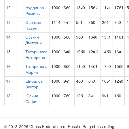
12
Нурдинов
1000
3б0
18ч0
15б½
11ч1
17б1
5
Рамиль
13
Осичкин
1114
4ч1
5ч1
3б0
2б1
7ч0
1
Павел
14
Оськин
1000
5б0
9б0
16ч0
15ч1
11б1
4
Дмитрий
15
Татаринова
1000
6ч0
10б0
12ч½
14б0
16ч1
1
Екатерина
16
Татаринова
1000
8б0
11ч0
14б1
17ч0
15б0
9
Мария
17
Шибалов
1000
9ч1
4б0
6ч0
16б1
12ч0
1
Виктор
18
Юдина
1000
7б0
12б1
8ч1
9ч1
1б0
1
София
© 2013-2026 Chess Federation of Russia. Ratg chess rating