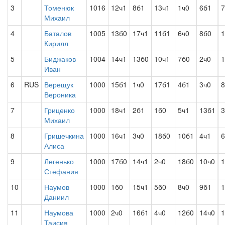
3
Томенюк
1016
12ч1
8б1
13ч1
1ч0
6б1
7
Михаил
4
Баталов
1005
13б0
17ч1
11б1
6ч0
8б0
1
Кирилл
5
Биджаков
1004
14ч1
13б0
10ч1
7б0
2ч0
1
Иван
6
RUS
Верещук
1000
15б1
1ч0
17б1
4б1
3ч0
Вероника
7
Гриценко
1000
18ч1
2б1
1б0
5ч1
13б1
3
Михаил
8
Гришечкина
1000
16ч1
3ч0
18б0
10б1
4ч1
Алиса
9
Легенько
1000
17б0
14ч1
2ч0
18б0
10ч0
1
Стефания
10
Наумов
1000
1б0
15ч1
5б0
8ч0
9б1
1
Даниил
11
Наумова
1000
2ч0
16б1
4ч0
12б0
14ч0
1
Таисия