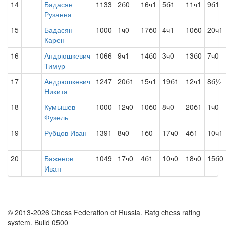
14
Бадасян
1133
2б0
16ч1
5б1
11ч1
9б1
Рузанна
15
Бадасян
1000
1ч0
17б0
4ч1
10б0
20ч1
Карен
16
Андрюшкевич
1066
9ч1
14б0
3ч0
13б0
7ч0
Тимур
17
Андрюшкевич
1247
20б1
15ч1
19б1
12ч1
8б½
Никита
18
Кумышев
1000
12ч0
10б0
8ч0
20б1
1ч0
Фузель
19
Рубцов Иван
1391
8ч0
1б0
17ч0
4б1
10ч1
20
Баженов
1049
17ч0
4б1
10ч0
18ч0
15б0
Иван
© 2013-2026 Chess Federation of Russia. Ratg chess rating
system. Build 0500