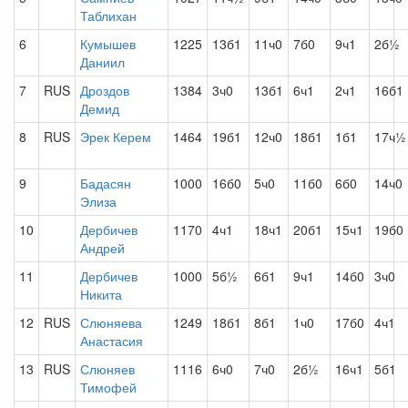
Таблихан
6
Кумышев
1225
13б1
11ч0
7б0
9ч1
2б½
Даниил
7
RUS
Дроздов
1384
3ч0
13б1
6ч1
2ч1
16б1
Демид
8
RUS
Эрек Керем
1464
19б1
12ч0
18б1
1б1
17ч½
9
Бадасян
1000
16б0
5ч0
11б0
6б0
14ч0
Элиза
10
Дербичев
1170
4ч1
18ч1
20б1
15ч1
19б0
Андрей
11
Дербичев
1000
5б½
6б1
9ч1
14б0
3ч0
Никита
12
RUS
Слюняева
1249
18б1
8б1
1ч0
17б0
4ч1
Анастасия
13
RUS
Слюняев
1116
6ч0
7ч0
2б½
16ч1
5б1
Тимофей