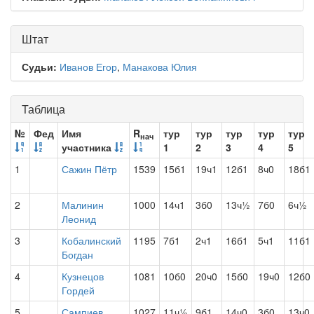
Штат
Судьи:
Иванов Егор
,
Манакова Юлия
Таблица
№
Фед
Имя
R
тур
тур
тур
тур
тур
нач
участника
1
2
3
4
5
1
Сажин Пётр
1539
15б1
19ч1
12б1
8ч0
18б1
2
Малинин
1000
14ч1
3б0
13ч½
7б0
6ч½
Леонид
3
Кобалинский
1195
7б1
2ч1
16б1
5ч1
11б1
Богдан
4
Кузнецов
1081
10б0
20ч0
15б0
19ч0
12б0
Гордей
5
Сампиев
1027
11ч½
9б1
14ч0
3б0
13ч0