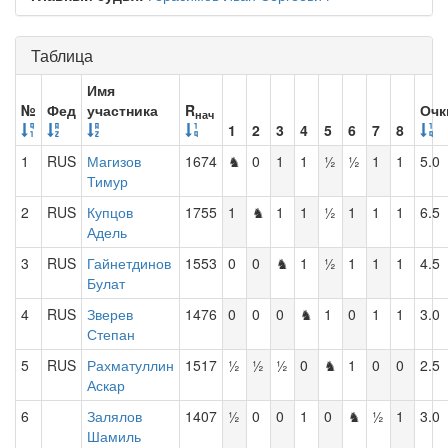
Таблица
Имя
№
Фед
участника
R
Очк
нач
1
2
3
4
5
6
7
8
1
RUS
Магизов
1674
♞
0
1
1
½
½
1
1
5.0
Тимур
2
RUS
Купцов
1755
1
♞
1
1
½
1
1
1
6.5
Адель
3
RUS
Гайнетдинов
1553
0
0
♞
1
½
1
1
1
4.5
Булат
4
RUS
Зверев
1476
0
0
0
♞
1
0
1
1
3.0
Степан
5
RUS
Рахматуллин
1517
½
½
½
0
♞
1
0
0
2.5
Аскар
6
Залялов
1407
½
0
0
1
0
♞
½
1
3.0
Шамиль