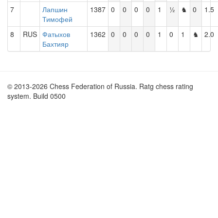
7
Лапшин
1387
0
0
0
0
1
½
♞
0
1.5
Тимофей
8
RUS
Фатыхов
1362
0
0
0
0
1
0
1
♞
2.0
Бахтияр
© 2013-2026 Chess Federation of Russia. Ratg chess rating
system. Build 0500