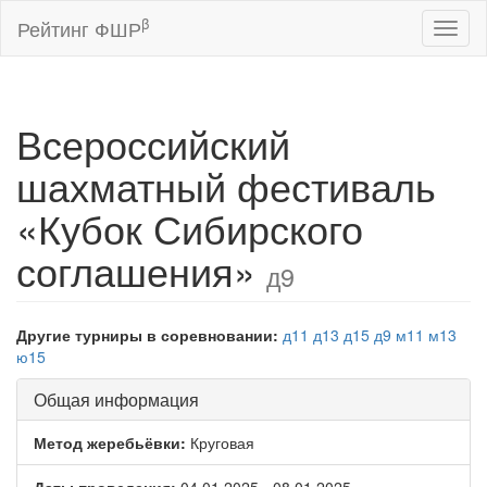
β
Рейтинг ФШР
Toggl
naviga
Всероссийский
шахматный фестиваль
«Кубок Сибирского
соглашения»
д9
Другие турниры в соревновании:
д11
д13
д15
д9
м11
м13
ю15
Общая информация
Метод жеребьёвки:
Круговая