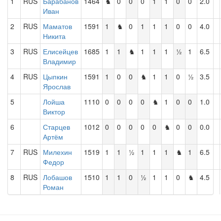
1
RUS
Барабанов
1464
♞
0
0
0
1
1
0
0
2.0
Иван
2
RUS
Маматов
1591
1
♞
0
1
1
1
0
0
4.0
Никита
3
RUS
Елисейцев
1685
1
1
♞
1
1
1
½
1
6.5
Владимир
4
RUS
Цыпкин
1591
1
0
0
♞
1
1
0
½
3.5
Ярослав
5
Лойша
1110
0
0
0
0
♞
1
0
0
1.0
Виктор
6
Старцев
1012
0
0
0
0
0
♞
0
0
0.0
Артём
7
RUS
Милехин
1519
1
1
½
1
1
1
♞
1
6.5
Федор
8
RUS
Лобашов
1510
1
1
0
½
1
1
0
♞
4.5
Роман