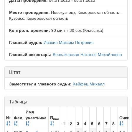
Даты проведения:
04.01.2025 - 08.01.2025
Место проведения:
Новокузнецк, Кемеровская область -
Кузбасс, Кемеровская область
Контроль времени:
90 мин + 30 сек (Классика)
Главный судья:
Ивахин Максим Петрович
Главный секретарь:
Вечелковская Наталья Михайловна
Штат
Заместители главного судьи:
Хейфец Михаил
Таблица
Имя
№
Фед
участника
R
Очки
нач
1
2
3
4
5
6
7
8