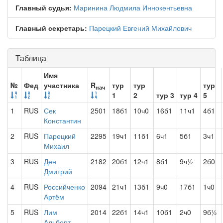
Главный судья:
Маринина Людмила Иннокентьевна
Главный секретарь:
Парецкий Евгений Михайлович
Таблица
Имя
№
Фед
участника
R
тур
тур
тур
нач
1
2
тур 3
тур 4
5
1
RUS
Сек
2501
18б1
10ч0
16б1
11ч1
4б1
Константин
2
RUS
Парецкий
2295
19ч1
11б1
6ч1
5б1
3ч1
Михаил
3
RUS
Ден
2182
20б1
12ч1
8б1
9ч½
2б0
Дмитрий
4
RUS
Российченко
2094
21ч1
13б1
9ч0
17б1
1ч0
Артём
5
RUS
Лим
2014
22б1
14ч1
10б1
2ч0
9б½
Альберт