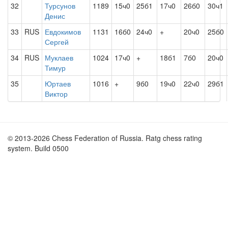
32
Турсунов
1189
15ч0
25б1
17ч0
26б0
30ч1
Денис
33
RUS
Евдокимов
1131
16б0
24ч0
+
20ч0
25б0
Сергей
34
RUS
Муклаев
1024
17ч0
+
18б1
7б0
20ч0
Тимур
35
Юртаев
1016
+
9б0
19ч0
22ч0
29б1
Виктор
© 2013-2026 Chess Federation of Russia. Ratg chess rating
system. Build 0500