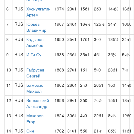
6
RUS
Хуснулгатин
1974
23ч1
15б1
2б0
14ч½
16б1
Артём
7
RUS
Юрьев
1967
24б1
16ч½
12б½
34ч1
10б0
Владимир
8
RUS
Кадыров
1950
25ч1
17б1
3ч0
13б½
24ч1
Акылбек
9
RUS
И Ги Су
1938
26б1
35ч1
4б1
3б½
5ч½
10
RUS
Габрусев
1888
27ч1
1б1
5ч0
23б1
7ч1
Сергей
11
RUS
Бамбизо
1862
28б1
2ч0
20б1
1б0
14ч0
Михаил
12
RUS
Верховский
1856
29ч1
3б0
7ч½
15б1
13ч1
Александр
13
RUS
Макаров
1824
30б1
4ч0
22б1
8ч½
12б0
Егор
14
RUS
Син
1762
31ч1
5б0
21ч1
6б½
11б1