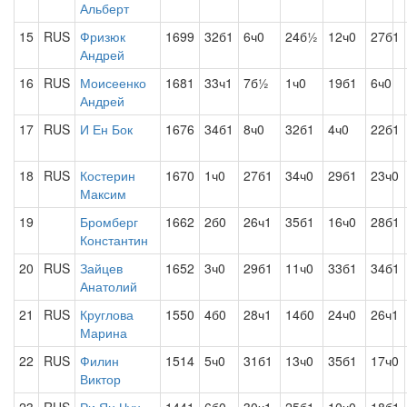
Альберт
15
RUS
Фризюк
1699
32б1
6ч0
24б½
12ч0
27б1
Андрей
16
RUS
Моисеенко
1681
33ч1
7б½
1ч0
19б1
6ч0
Андрей
17
RUS
И Ен Бок
1676
34б1
8ч0
32б1
4ч0
22б1
18
RUS
Костерин
1670
1ч0
27б1
34ч0
29б1
23ч0
Максим
19
Бромберг
1662
2б0
26ч1
35б1
16ч0
28б1
Константин
20
RUS
Зайцев
1652
3ч0
29б1
11ч0
33б1
34б1
Анатолий
21
RUS
Круглова
1550
4б0
28ч1
14б0
24ч0
26ч1
Марина
22
RUS
Филин
1514
5ч0
31б1
13ч0
35б1
17ч0
Виктор