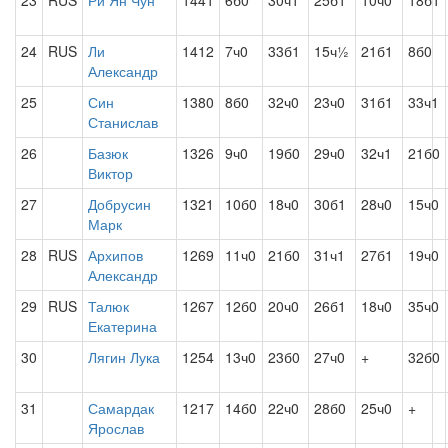
23
RUS
Ри Ян Чун
1441
6б0
30ч1
25б1
10ч0
18б1
24
RUS
Ли
1412
7ч0
33б1
15ч½
21б1
8б0
Александр
25
Син
1380
8б0
32ч0
23ч0
31б1
33ч1
Станислав
26
Базюк
1326
9ч0
19б0
29ч0
32ч1
21б0
Виктор
27
Добрусин
1321
10б0
18ч0
30б1
28ч0
15ч0
Марк
28
RUS
Архипов
1269
11ч0
21б0
31ч1
27б1
19ч0
Александр
29
RUS
Талюк
1267
12б0
20ч0
26б1
18ч0
35ч0
Екатерина
30
Лягин Лука
1254
13ч0
23б0
27ч0
+
32б0
31
Самардак
1217
14б0
22ч0
28б0
25ч0
+
Ярослав