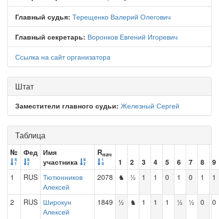
Главный судья:
Терещенко Валерий Олегович
Главный секретарь:
Воронков Евгений Игоревич
Ссылка на сайт организатора
Штат
Заместители главного судьи:
Железный Сергей
Таблица
№
Фед
Имя
R
нач
участника
1
2
3
4
5
6
7
8
9
1
RUS
Тютюнников
2078
♞
½
1
1
0
1
0
1
1
Алексей
2
RUS
Широкун
1849
½
♞
1
1
1
½
½
0
0
Алексей