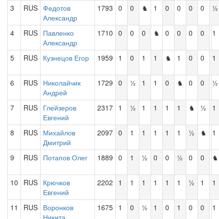
3
RUS
Федотов
1793
0
0
♞
1
0
0
0
0
½
Александр
4
RUS
Павленко
1710
0
0
0
♞
0
0
0
0
1
Александр
5
RUS
Кузнецов Егор
1959
1
0
1
1
♞
1
0
0
1
6
RUS
Николайчик
1729
0
½
1
1
0
♞
0
0
½
Андрей
7
RUS
Глейзеров
2317
1
½
1
1
1
1
♞
½
1
Евгений
8
RUS
Михайлов
2097
0
1
1
1
1
1
½
♞
1
Дмитрий
9
RUS
Потапов Олег
1889
0
1
½
0
0
½
0
0
♞
10
RUS
Крючков
2202
1
1
1
1
1
1
½
1
1
Евгений
11
RUS
Воронков
1675
1
0
½
1
0
1
0
0
1
Никита