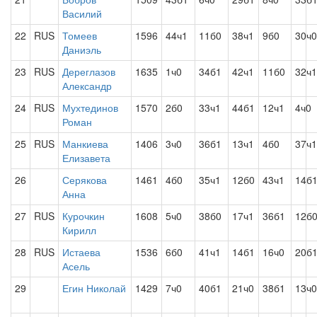
Василий
22
RUS
Томеев
1596
44ч1
11б0
38ч1
9б0
30ч0
Даниэль
23
RUS
Дереглазов
1635
1ч0
34б1
42ч1
11б0
32ч1
Александр
24
RUS
Мухтединов
1570
2б0
33ч1
44б1
12ч1
4ч0
Роман
25
RUS
Манкиева
1406
3ч0
36б1
13ч1
4б0
37ч1
Елизавета
26
Серякова
1461
4б0
35ч1
12б0
43ч1
14б
Анна
27
RUS
Курочкин
1608
5ч0
38б0
17ч1
36б1
12б
Кирилл
28
RUS
Истаева
1536
6б0
41ч1
14б1
16ч0
20б
Асель
29
Егин Николай
1429
7ч0
40б1
21ч0
38б1
13ч0