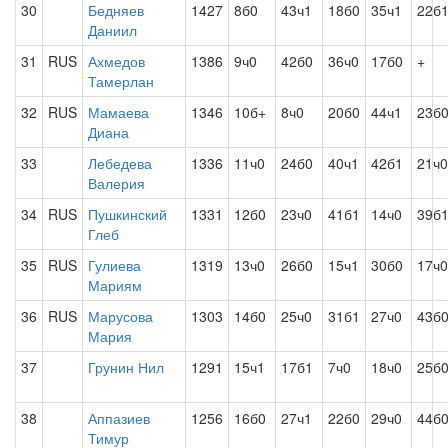
30
Бедняев
1427
8б0
43ч1
18б0
35ч1
22б
Даниил
31
RUS
Ахмедов
1386
9ч0
42б0
36ч0
17б0
+
Тамерлан
32
RUS
Мамаева
1346
10б+
8ч0
20б0
44ч1
23б
Диана
33
Лебедева
1336
11ч0
24б0
40ч1
42б1
21ч0
Валерия
34
RUS
Пушкинский
1331
12б0
23ч0
41б1
14ч0
39б
Глеб
35
RUS
Гулиева
1319
13ч0
26б0
15ч1
30б0
17ч0
Мариям
36
RUS
Марусова
1303
14б0
25ч0
31б1
27ч0
43б
Мария
37
Грунин Нил
1291
15ч1
17б1
7ч0
18ч0
25б
38
Аппазиев
1256
16б0
27ч1
22б0
29ч0
44б
Тимур