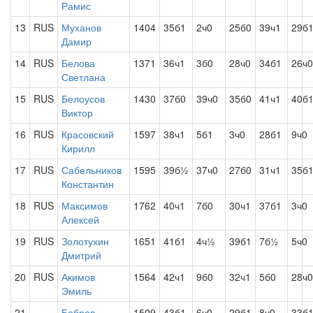
Рамис
13
RUS
Муханов
1404
35б1
2ч0
25б0
39ч1
29б
Дамир
14
RUS
Белова
1371
36ч1
3б0
28ч0
34б1
26ч0
Светлана
15
RUS
Белоусов
1430
37б0
39ч0
35б0
41ч1
40б
Виктор
16
RUS
Красовский
1597
38ч1
5б1
3ч0
28б1
9ч0
Кирилл
17
RUS
Сабельников
1595
39б½
37ч0
27б0
31ч1
35б
Константин
18
RUS
Максимов
1762
40ч1
7б0
30ч1
37б1
3ч0
Алексей
19
RUS
Золотухин
1651
41б1
4ч½
39б1
7б½
5ч0
Дмитрий
20
RUS
Акимов
1564
42ч1
9б0
32ч1
5б0
28ч0
Эмиль
21
Бобров
1509
43б1
6ч0
29б1
8ч0
33б