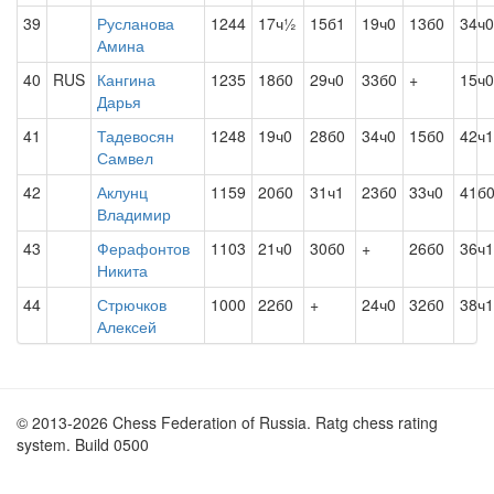
39
Русланова
1244
17ч½
15б1
19ч0
13б0
34ч0
Амина
40
RUS
Кангина
1235
18б0
29ч0
33б0
+
15ч0
Дарья
41
Тадевосян
1248
19ч0
28б0
34ч0
15б0
42ч1
Самвел
42
Аклунц
1159
20б0
31ч1
23б0
33ч0
41б
Владимир
43
Ферафонтов
1103
21ч0
30б0
+
26б0
36ч1
Никита
44
Стрючков
1000
22б0
+
24ч0
32б0
38ч1
Алексей
© 2013-2026 Chess Federation of Russia. Ratg chess rating
system. Build 0500