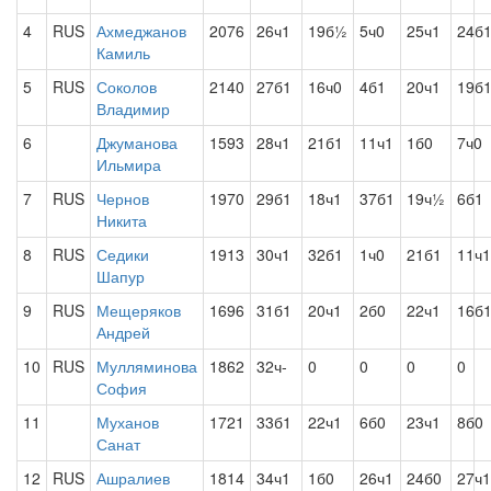
4
RUS
Ахмеджанов
2076
26ч1
19б½
5ч0
25ч1
24б
Камиль
5
RUS
Соколов
2140
27б1
16ч0
4б1
20ч1
19б
Владимир
6
Джуманова
1593
28ч1
21б1
11ч1
1б0
7ч0
Ильмира
7
RUS
Чернов
1970
29б1
18ч1
37б1
19ч½
6б1
Никита
8
RUS
Седики
1913
30ч1
32б1
1ч0
21б1
11ч1
Шапур
9
RUS
Мещеряков
1696
31б1
20ч1
2б0
22ч1
16б
Андрей
10
RUS
Мулляминова
1862
32ч-
0
0
0
0
София
11
Муханов
1721
33б1
22ч1
6б0
23ч1
8б0
Санат
12
RUS
Ашралиев
1814
34ч1
1б0
26ч1
24б0
27ч1