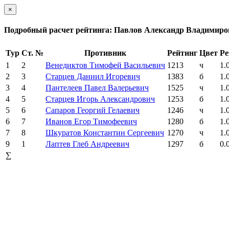
×
Подробный расчет рейтинга: Павлов Александр Владимир
Тур
Ст. №
Противник
Рейтинг
Цвет
Ре
1
2
Венедиктов Тимофей Васильевич
1213
ч
1.
2
3
Старцев Даниил Игоревич
1383
б
1.
3
4
Пантелеев Павел Валерьевич
1525
ч
1.
4
5
Старцев Игорь Александрович
1253
б
1.
5
6
Сапаров Георгий Гелаевич
1246
ч
1.
6
7
Иванов Егор Тимофеевич
1280
б
1.
7
8
Шкуратов Константин Сергеевич
1270
ч
1.
9
1
Лаптев Глеб Андреевич
1297
б
0.
∑