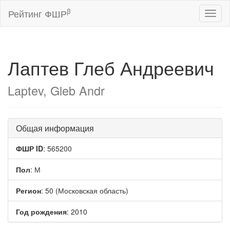
β
Рейтинг ФШР
Toggl
naviga
Лаптев Глеб Андреевич
Laptev, Gleb Andr
Общая информация
ФШР ID
: 565200
Пол
: М
Регион
: 50 (Московская область)
Год рождения
: 2010