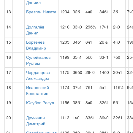
Даниил
13
Брезгин Никита
1234
32б1
4ч0
34б1
3б1
7ч
14
Долгалёв
1216
33ч0
29б½
17ч1
2ч0
24
Данил
15
Бортенев
1205
34б1
6ч1
2б½
4ч0
19
Владимир
16
Сулейманов
1199
35ч1
5б0
33ч1
7б0
25
Рустам
17
Черданцева
1175
36б0
28ч0
14б0
30ч1
32
Александра
18
Ивановский
1174
37ч1
7б1
5ч1
11б½
9ч
Константин
19
Юсубов Расул
1156
38б1
8ч0
32б1
5б1
15
20
Дручинин
1113
1ч0
33б1
36ч0
32б1
38
Димитрий
21
Серебренников
1108
2б0
30ч1
38б1
8ч0
34