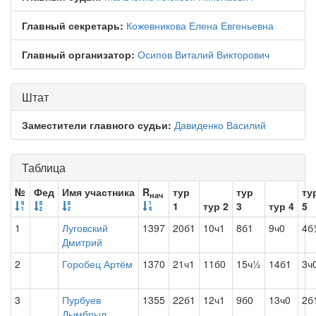
Главный секретарь:
Кожевникова Елена Евгеньевна
Главный организатор:
Осипов Виталий Викторович
Штат
Заместители главного судьи:
Давиденко Василий
Таблица
№
Фед
Имя участника
R
тур
тур
ту
нач
1
тур 2
3
тур 4
5
1
Луговский
1397
20б1
10ч1
8б1
9ч0
4б
Дмитрий
2
Горобец Артём
1370
21ч1
11б0
15ч½
14б1
3ч
3
Пурбуев
1355
22б1
12ч1
9б0
13ч0
2б
Дымбрыл