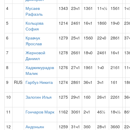
4
Мусаев
1343
23ч1
13б1
11ч½
15б1
1ч
Рафаэль
5
Кольцова
1214
24б1
16ч1
18б0
19ч0
23
София
6
Кравчук
1279
25ч1
15б0
22ч0
28б1
37
Ярослав
7
Жерновой
1278
26б1
18ч0
24б1
16ч1
13
Даниил
8
Хаджимурадов
1276
27ч1
19б1
1ч0
21б1
11
Малик
9
RUS
Гарбуз Никита
1274
28б1
36ч1
3ч1
1б1
18
10
Залогин Илья
1275
29ч1
1б0
26ч1
22б1
36
11
Гончаров Марк
1162
30б1
2ч1
4б½
18ч½
8б
12
Андоньян
1259
31ч1
3б0
28ч1
36б0
22