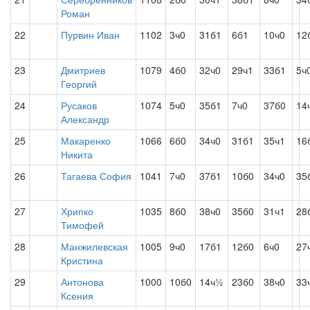
Роман
22
Пурвин Иван
1102
3ч0
31б1
6б1
10ч0
12
23
Дмитриев
1079
4б0
32ч0
29ч1
33б1
5ч
Георгий
24
Русаков
1074
5ч0
35б1
7ч0
37б0
14
Александр
25
Макаренко
1066
6б0
34ч0
31б1
35ч1
16
Никита
26
Тагаева София
1041
7ч0
37б1
10б0
34ч0
35
27
Хрипко
1035
8б0
38ч0
35б0
31ч1
28
Тимофей
28
Манжилевская
1005
9ч0
17б1
12б0
6ч0
27
Кристина
29
Антонова
1000
10б0
14ч½
23б0
38ч0
33
Ксения