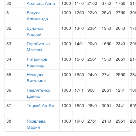
30
Арапова Анна
1000
11ч0
21б0
37ч0
17б0
31
31
Бакула
1000
12б0
22ч0
25ч0
27б0
30
Александр
32
Буланов
1000
13ч0
23б1
19ч0
20ч0
17
Андрей
33
Горобченко
1000
14б1
20ч0
16б0
23ч0
29
Максим
34
Литвинков
1000
15ч0
25б1
13ч0
26б1
21
Радомир
35
Немцова
1000
16б0
24ч0
27ч1
25б0
26
Виталина
36
Павлятенко
1000
17ч1
9б0
20б1
12ч1
10
Даниил
37
Тицкий Артём
1000
18б0
26ч0
30б1
24ч1
6б
38
Яковлева
1000
19ч0
27б1
21ч0
29б1
20
Мария