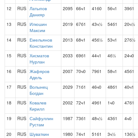
12
RUS
Латыпов
2095
66ч1
41б0
56ч1
39б1
Данияр
13
RUS
Илюшин
2019
67б1
43ч½
54б1
20ч½
Максим
14
RUS
Емельянов
2013
68ч1
45б½
53ч1
27б½
Константин
15
RUS
Хисматов
2033
69б1
44ч1
4б½
24ч0
Нурлан
16
RUS
Жафяров
2007
70ч0
79б1
58ч1
45б1
Адель
17
RUS
Волынец
2029
71б1
46ч0
48б1
40ч1
Богдан
18
RUS
Ковалев
2002
72ч1
49б1
1ч0
47б1
Кирилл
19
RUS
Сайфуллин
1987
73б1
48ч½
43б1
4ч0
Рустам
20
RUS
Шуваткин
1980
74ч1
51б1
3ч½
13б½