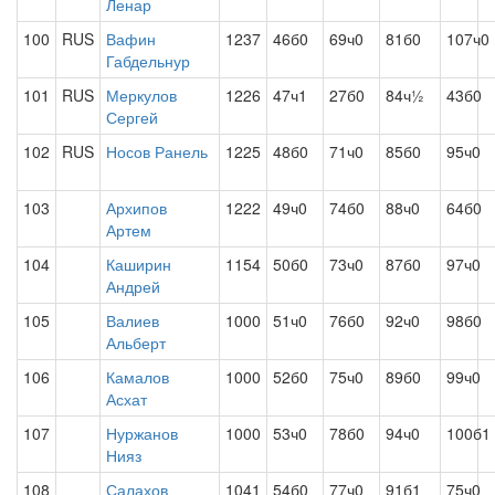
Ленар
100
RUS
Вафин
1237
46б0
69ч0
81б0
107ч0
Габдельнур
101
RUS
Меркулов
1226
47ч1
27б0
84ч½
43б0
Сергей
102
RUS
Носов Ранель
1225
48б0
71ч0
85б0
95ч0
103
Архипов
1222
49ч0
74б0
88ч0
64б0
Артем
104
Каширин
1154
50б0
73ч0
87б0
97ч0
Андрей
105
Валиев
1000
51ч0
76б0
92ч0
98б0
Альберт
106
Камалов
1000
52б0
75ч0
89б0
99ч0
Асхат
107
Нуржанов
1000
53ч0
78б0
94ч0
100б1
Нияз
108
Салахов
1041
54б0
77ч0
91б1
75ч0