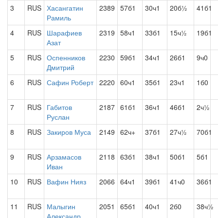
3
RUS
Хасангатин
2389
57б1
30ч1
20б½
41б1
Рамиль
4
RUS
Шарафиев
2319
58ч1
33б1
15ч½
19б1
Азат
5
RUS
Оспенников
2230
59б1
34ч1
26б1
9ч0
Дмитрий
6
RUS
Сафин Роберт
2220
60ч1
35б1
23ч1
1б0
7
RUS
Габитов
2187
61б1
36ч1
46б1
2ч½
Руслан
8
RUS
Закиров Муса
2149
62ч+
37б1
27ч½
70б1
9
RUS
Арзамасов
2118
63б1
38ч1
50б1
5б1
Иван
10
RUS
Вафин Нияз
2066
64ч1
39б1
41ч0
36б1
11
RUS
Малыгин
2051
65б1
40ч1
2б0
38ч½
Александр