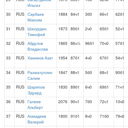
Ильгиз
30
RUS
Сарбаев
1884
84ч1
3б0
66ч1
62б1
Максим
31
RUS
Шахурдин
1873
85б1
2ч0
65б1
52ч1
Тимофей
32
RUS
Абдулов
1865
86ч½
96б1
70ч0
57б1
Владислав
33
RUS
Хакимов Азат
1954
87б1
4ч0
67б1
54ч1
34
RUS
Рахматуллин
1847
88ч1
5б0
68ч1
90б1
Салим
35
RUS
Шарипов
1830
89б1
6ч0
69б1
71ч1
Эдуард
36
RUS
Галеев
2076
90ч1
7б0
72ч1
10ч0
Альберт
37
RUS
Ахмадеев
1800
91б1
8ч0
71б0
79ч0
Валерий