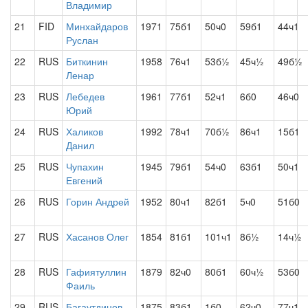
Владимир
21
FID
Минхайдаров
1971
75б1
50ч0
59б1
44ч1
Руслан
22
RUS
Биткинин
1958
76ч1
53б½
45ч½
49б½
Ленар
23
RUS
Лебедев
1961
77б1
52ч1
6б0
46ч0
Юрий
24
RUS
Халиков
1992
78ч1
70б½
86ч1
15б1
Данил
25
RUS
Чупахин
1945
79б1
54ч0
63б1
50ч1
Евгений
26
RUS
Горин Андрей
1952
80ч1
82б1
5ч0
51б0
27
RUS
Хасанов Олег
1854
81б1
101ч1
8б½
14ч½
28
RUS
Гафиятуллин
1879
82ч0
80б1
60ч½
53б0
Фаиль
29
RUS
Багаутдинов
1875
83б1
1б0
62ч0
77ч1