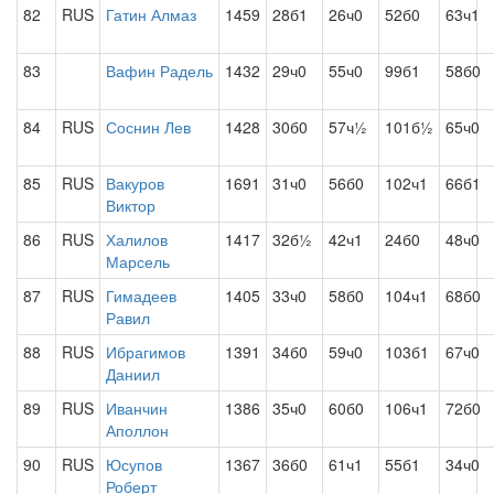
82
RUS
Гатин Алмаз
1459
28б1
26ч0
52б0
63ч1
83
Вафин Радель
1432
29ч0
55ч0
99б1
58б0
84
RUS
Соснин Лев
1428
30б0
57ч½
101б½
65ч0
85
RUS
Вакуров
1691
31ч0
56б0
102ч1
66б1
Виктор
86
RUS
Халилов
1417
32б½
42ч1
24б0
48ч0
Марсель
87
RUS
Гимадеев
1405
33ч0
58б0
104ч1
68б0
Равил
88
RUS
Ибрагимов
1391
34б0
59ч0
103б1
67ч0
Даниил
89
RUS
Иванчин
1386
35ч0
60б0
106ч1
72б0
Аполлон
90
RUS
Юсупов
1367
36б0
61ч1
55б1
34ч0
Роберт