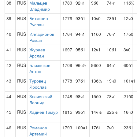
38
RUS
Мальцев
1780
92ч1
9б0
74ч1
11б½
Владимир
39
RUS
Биткинин
1776
93б1
10ч0
73б1
12ч0
Руслан
40
RUS
Илларионов
1764
94ч1
11б0
76ч1
17б0
Роман
41
RUS
Жураев
1697
95б1
12ч1
10б1
3ч0
Арслан
42
RUS
Близняков
1708
96ч½
86б0
64ч1
60б1
Антон
43
RUS
Туровец
1778
97б1
13б½
19ч0
101ч1
Ярослав
44
RUS
Злачевский
1748
98ч1
15б0
78ч1
21б0
Леонид
45
RUS
Хадиев Тимур
1815
99б1
14ч½
22б½
16ч0
46
RUS
Романов
1793
100ч1
17б1
7ч0
23б1
Артемий