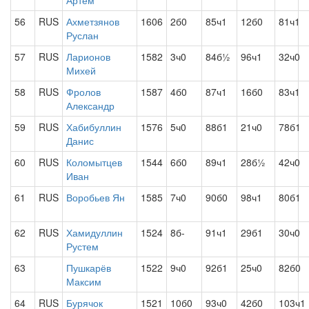
Артём
56
RUS
Ахметзянов
1606
2б0
85ч1
12б0
81ч1
Руслан
57
RUS
Ларионов
1582
3ч0
84б½
96ч1
32ч0
Михей
58
RUS
Фролов
1587
4б0
87ч1
16б0
83ч1
Александр
59
RUS
Хабибуллин
1576
5ч0
88б1
21ч0
78б1
Данис
60
RUS
Коломытцев
1544
6б0
89ч1
28б½
42ч0
Иван
61
RUS
Воробьев Ян
1585
7ч0
90б0
98ч1
80б1
62
RUS
Хамидуллин
1524
8б-
91ч1
29б1
30ч0
Рустем
63
Пушкарёв
1522
9ч0
92б1
25ч0
82б0
Максим
64
RUS
Бурячок
1521
10б0
93ч0
42б0
103ч1