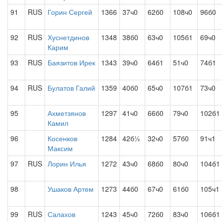
91
RUS
Горин Сергей
1366
37ч0
62б0
108ч0
96б0
92
RUS
Хуснетдинов
1348
38б0
63ч0
105б1
69ч0
Карим
93
RUS
Баязитов Ирек
1343
39ч0
64б1
51ч0
74б1
94
RUS
Булатов Галий
1359
40б0
65ч0
107б1
73ч0
95
Ахметзянов
1297
41ч0
66б0
79ч0
102б1
Камил
96
Косенков
1284
42б½
32ч0
57б0
91ч1
Максим
97
RUS
Лорин Илья
1272
43ч0
68б0
80ч0
104б1
98
Ушаков Артем
1273
44б0
67ч0
61б0
105ч1
99
RUS
Салахов
1243
45ч0
72б0
83ч0
106б1