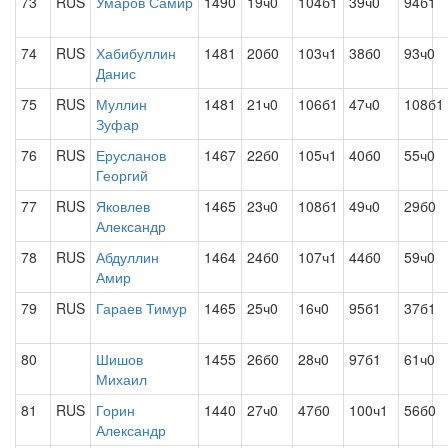
73
RUS
Умаров Самир
1490
19ч0
104б1
39ч0
94б1
74
RUS
Хабибуллин
1481
20б0
103ч1
38б0
93ч0
Данис
75
RUS
Муллин
1481
21ч0
106б1
47ч0
108б1
Зуфар
76
RUS
Ерусланов
1467
22б0
105ч1
40б0
55ч0
Георгий
77
RUS
Яковлев
1465
23ч0
108б1
49ч0
29б0
Александр
78
RUS
Абдуллин
1464
24б0
107ч1
44б0
59ч0
Амир
79
RUS
Гараев Тимур
1465
25ч0
16ч0
95б1
37б1
80
Шишов
1455
26б0
28ч0
97б1
61ч0
Михаил
81
RUS
Горин
1440
27ч0
47б0
100ч1
56б0
Александр