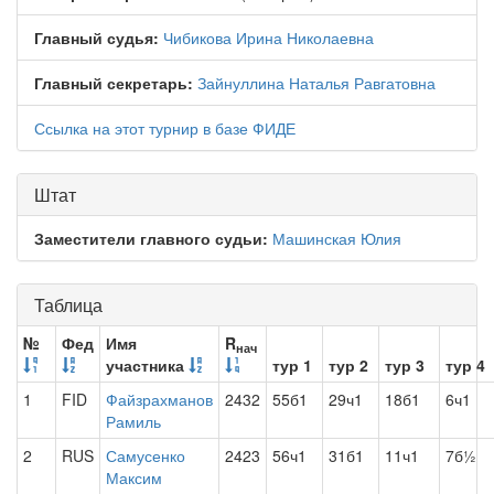
Главный судья:
Чибикова Ирина Николаевна
Главный секретарь:
Зайнуллина Наталья Равгатовна
Ссылка на этот турнир в базе ФИДЕ
Штат
Заместители главного судьи:
Машинская Юлия
Таблица
№
Фед
Имя
R
нач
участника
тур 1
тур 2
тур 3
тур 4
1
FID
Файзрахманов
2432
55б1
29ч1
18б1
6ч1
Рамиль
2
RUS
Самусенко
2423
56ч1
31б1
11ч1
7б½
Максим