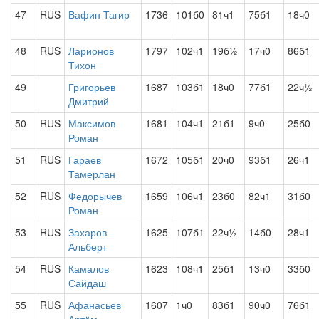
47
RUS
Вафин Тагир
1736
101б0
81ч1
75б1
18ч0
48
RUS
Ларионов
1797
102ч1
19б½
17ч0
86б1
Тихон
49
Григорьев
1687
103б1
18ч0
77б1
22ч½
Дмитрий
50
RUS
Максимов
1681
104ч1
21б1
9ч0
25б0
Роман
51
RUS
Гараев
1672
105б1
20ч0
93б1
26ч1
Тамерлан
52
RUS
Федорычев
1659
106ч1
23б0
82ч1
31б0
Роман
53
RUS
Захаров
1625
107б1
22ч½
14б0
28ч1
Альберт
54
RUS
Камалов
1623
108ч1
25б1
13ч0
33б0
Сайдаш
55
RUS
Афанасьев
1607
1ч0
83б1
90ч0
76б1