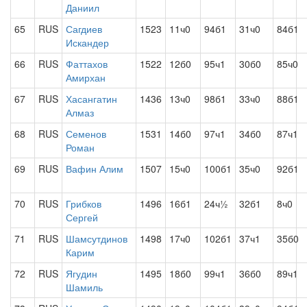
Даниил
65
RUS
Сагдиев
1523
11ч0
94б1
31ч0
84б1
Искандер
66
RUS
Фаттахов
1522
12б0
95ч1
30б0
85ч0
Амирхан
67
RUS
Хасангатин
1436
13ч0
98б1
33ч0
88б1
Алмаз
68
RUS
Семенов
1531
14б0
97ч1
34б0
87ч1
Роман
69
RUS
Вафин Алим
1507
15ч0
100б1
35ч0
92б1
70
RUS
Грибков
1496
16б1
24ч½
32б1
8ч0
Сергей
71
RUS
Шамсутдинов
1498
17ч0
102б1
37ч1
35б0
Карим
72
RUS
Ягудин
1495
18б0
99ч1
36б0
89ч1
Шамиль