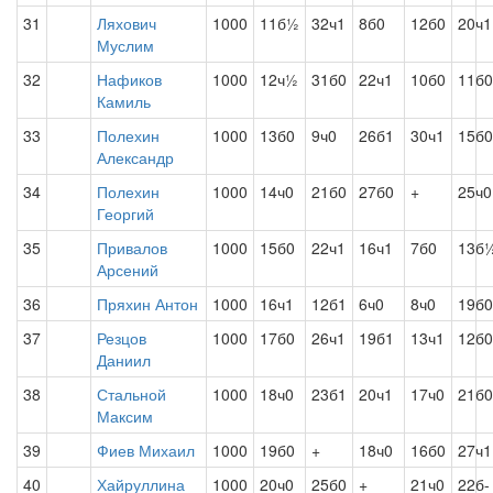
31
Ляхович
1000
11б½
32ч1
8б0
12б0
20ч1
Муслим
32
Нафиков
1000
12ч½
31б0
22ч1
10б0
11б0
Камиль
33
Полехин
1000
13б0
9ч0
26б1
30ч1
15б0
Александр
34
Полехин
1000
14ч0
21б0
27б0
+
25ч0
Георгий
35
Привалов
1000
15б0
22ч1
16ч1
7б0
13б
Арсений
36
Пряхин Антон
1000
16ч1
12б1
6ч0
8ч0
19б0
37
Резцов
1000
17б0
26ч1
19б1
13ч1
12б0
Даниил
38
Стальной
1000
18ч0
23б1
20ч1
17ч0
21б0
Максим
39
Фиев Михаил
1000
19б0
+
18ч0
16б0
27ч1
40
Хайруллина
1000
20ч0
25б0
+
21ч0
22б-