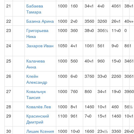
21
Бабаева
1000
1б0
34ч1
4ч0
40б1
38ч1
Тамара
22
Базина Арина
1000
2ч0
35б0
32б0
26ч1
40ч+
23
Григорьева
1000
3б0
38ч0
30б½
11ч0
0
Ника
24
Захаров Иван
1050
4ч1
10б1
5б1
9ч0
8б1
25
Калачева
1000
5б0
40ч1
9б0
15ч0
34б1
Анна
26
Клейн
1000
6ч0
37б0
33ч0
22б0
30б1
Александр
27
Ковальчук
1000
7б0
8б0
34ч1
19ч0
39б0
Таисия
28
Ковалёв Лев
1000
8ч1
14б0
10ч1
4б0
5б½
29
Красинский
1100
9б1
7ч0
15ч1
14б0
10ч1
Дмитрий
30
Лишик Ксения
1000
10ч0
16б0
23ч½
33б0
26ч0