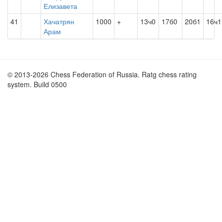
Елизавета
41
Хачатрян
1000
+
13ч0
17б0
20б1
16ч1
Арам
© 2013-2026 Chess Federation of Russia. Ratg chess rating
system. Build 0500