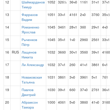
12
Шаймарданов
1052
32б½
36ч0
11б1
31ч1
37ч1
Тимур
13
Фаррахов
1051
33ч1
41б1
2ч0
37б0
35ч
Вадим
14
Романенко
1045
34б1
28ч1
3б0
29ч1
4ч0
Ярослав
15
Рыченков
1045
35ч1
1ч0
29б0
25б1
33ч1
Пётр
16
RUS
Лащенов
1032
36б0
30ч1
35б0
39ч1
41б0
Никита
17
Ли Александр
1032
37ч1
2б0
41ч1
38б1
6ч1
18
Новаковская
1031
38б1
3ч0
39б1
5ч1
7б1
Татьяна
19
Павлов
1030
39ч1
6б0
37ч0
27б1
36ч1
Дмитрий
20
Абрамсон
1000
40б1
5ч0
38б0
41ч0
31б0
Тамара