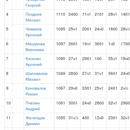
Георгий
4
Поздеев
1110
24б0
11ч1
21б1
28ч1
14б1
Михаил
5
Чижиков
1095
25ч1
20б1
24ч0
18б0
28ч
Арсений
6
Мишукова
1097
26б1
19ч1
36б1
1ч0
17б0
Вероника
7
Косенко
1090
27ч1
29б1
1б0
35ч1
18ч0
Арсений
8
Шаповалов
1049
28б0
27ч1
31ч1
36б1
24ч0
Михаил
9
Коновалов
1067
29ч0
33б1
25ч1
24б1
2ч½
Роман
10
Пчёлин
1061
30б1
24ч0
28б0
32ч1
29б0
Андрей
11
Железцов
1055
31ч½
4б0
12ч0
23б1
32ч1
Даниил