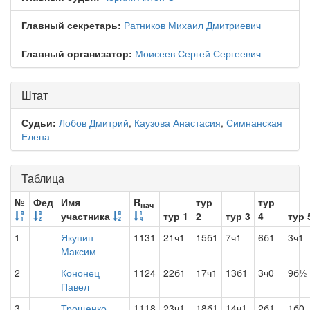
Главный секретарь:
Ратников Михаил Дмитриевич
Главный организатор:
Моисеев Сергей Сергеевич
Штат
Судьи:
Лобов Дмитрий
,
Каузова Анастасия
,
Симнанская
Елена
Таблица
№
Фед
Имя
R
тур
тур
нач
участника
тур 1
2
тур 3
4
тур 
1
Якунин
1131
21ч1
15б1
7ч1
6б1
3ч1
Максим
2
Кононец
1124
22б1
17ч1
13б1
3ч0
9б½
Павел
3
Трощенко
1118
23ч1
18б1
14ч1
2б1
1б0