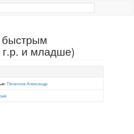
о быстрым
 г.р. и младше)
ьи:
Печатнов Александр
рий