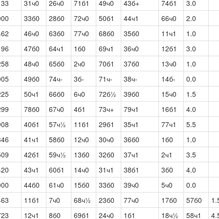
133
31ч0
26ч0
71б1
49ч0
43б+
74б1
3.0
000
33б0
28б0
72ч0
50б1
44ч1
66ч0
2.0
462
46ч0
63б0
77ч0
68б0
35б0
11ч1
1.0
196
47б0
64ч1
1б0
69ч1
36ч0
12б1
3.0
258
48ч0
65б0
2ч0
70б1
37б0
13ч0
1.0
005
49б0
74ч-
3б-
71ч-
38ч-
14б-
0.0
225
50ч1
66б0
6ч0
72б½
39б0
15ч0
1.5
299
78б0
67ч0
4б1
73ч+
79ч1
16б1
4.0
908
40б1
57ч½
11б1
29б1
35ч1
77ч1
5.5
346
41ч1
58б0
12ч0
30ч0
36б0
1б0
1.0
509
42б1
59ч½
13б0
32б0
37ч1
2ч1
3.5
420
43ч1
60б1
14ч0
31ч1
38б1
3б0
4.0
000
44б0
61ч0
15б0
33б0
39ч0
5ч0
0.0
463
11б1
7ч0
68ч½
23б0
77ч0
17б0
57б0
1.
723
12ч1
8б0
69б1
24ч0
1б1
18ч½
58ч1
4.