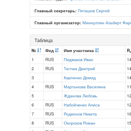
Главный секретарь:
Пяташов Сергей
Главный организатор:
Миннуллин Альберт Фар
Таблица
№
Фед
Имя участника
R
1
RUS
Пиджаков Иван
1
2
RUS
Тютчик Дмитрий
1
3
Карпенко Демид
1
4
RUS
Мартынова Василина
1
5
Жданова Любовь
1
6
RUS
Набойченко Алиса
1
7
RUS
Родионов Никита
1
8
RUS
Окороков Роман
1