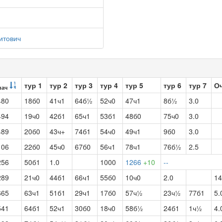
итович
тур 1
тур 2
тур 3
тур 4
тур 5
тур 6
тур 7
О
нач
480
18б0
41ч1
64б½
52ч0
47ч1
8б½
3.0
494
19ч0
42б1
65ч1
53б1
48б0
75ч0
3.0
489
20б0
43ч+
74б1
54ч0
49ч1
9б0
3.0
106
22б0
45ч0
67б0
56ч1
78ч1
76б½
2.5
256
50б1
1.0
1000
1266
+10
--
289
21ч0
44б1
66ч1
55б0
10ч0
2.0
14
665
63ч1
51б1
29ч1
17б0
57ч½
23ч½
77б1
5.
541
64б1
52ч1
30б0
18ч0
58б½
24б1
1ч½
4.