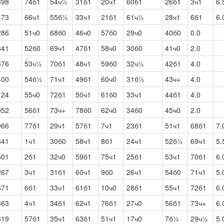
398
74б1
54ч½
31б1
20ч1
60б1
26б1
3ч1
6.
473
66ч1
55б½
33ч1
21б1
61ч½
28ч1
6б1
6.
286
51ч0
68б0
46ч0
57б0
29ч0
40б0
0.0
341
52б0
69ч1
47б1
58ч0
30б0
41ч0
2.0
376
53ч½
70б1
48ч1
59б0
32ч½
42б1
4.0
400
54б½
71ч1
49б1
60ч0
31б½
43ч+
4.0
124
55ч0
72б1
50ч1
61б0
33ч1
44б1
4.0
052
56б1
73ч+
78б0
62ч0
34б0
45ч0
2.0
966
77б1
29ч1
57б1
7ч1
23б1
51ч1
68б1
7.
641
1ч1
30б0
58ч1
8б1
24ч1
52б½
69ч1
5.
501
2б1
32ч0
59б1
75ч1
25б1
53ч1
70б1
6.
267
3ч1
31б1
60ч1
9б0
26ч1
54б0
71ч1
5.
671
6б1
33ч1
61б1
10ч0
28б1
55ч1
72б1
6.
363
4ч1
34б1
62ч1
76б1
27ч0
56б1
73ч+
6.
619
57б1
35ч1
63б1
51ч1
17ч0
7б½
29ч½
5.