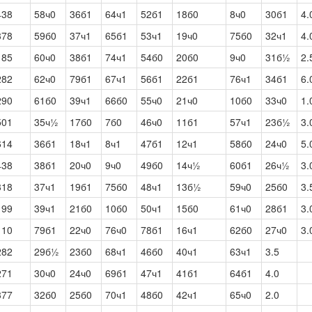
438
58ч0
36б1
64ч1
52б1
18б0
8ч0
30б1
4.
378
59б0
37ч1
65б1
53ч1
19ч0
75б0
32ч1
4.
185
60ч0
38б1
74ч1
54б0
20б0
9ч0
31б½
2.
282
62ч0
79б1
67ч1
56б1
22б1
76ч1
34б1
6.
290
61б0
39ч1
66б0
55ч0
21ч0
10б0
33ч0
1.
501
35ч½
17б0
7б0
46ч0
11б1
57ч1
23б½
3.
614
36б1
18ч1
8ч1
47б1
12ч1
58б0
24ч0
5.
438
38б1
20ч0
9ч0
49б0
14ч½
60б1
26ч½
3.
318
37ч1
19б1
75б0
48ч1
13б½
59ч0
25б0
3.
199
39ч1
21б0
10б0
50ч1
15б0
61ч0
28б1
3.
110
79б1
22ч0
76ч0
78б1
16ч1
62б0
27ч0
3.
282
29б½
23б0
68ч1
46б0
40ч1
63ч1
3.5
271
30ч0
24ч0
69б1
47ч1
41б1
64б1
4.0
377
32б0
25б0
70ч1
48б0
42ч1
65ч0
2.0