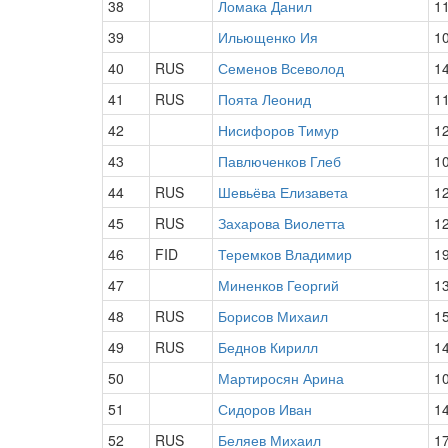
38
Ломака Данил
1
39
Ильющенко Ия
1
40
RUS
Семенов Всеволод
1
41
RUS
Поята Леонид
1
42
Нисифоров Тимур
1
43
Павлюченков Глеб
1
44
RUS
Шевьёва Елизавета
1
45
RUS
Захарова Виолетта
1
46
FID
Теремков Владимир
1
47
Миненков Георгий
1
48
RUS
Борисов Михаил
1
49
RUS
Беднов Кирилл
1
50
Мартиросян Арина
1
51
Сидоров Иван
1
52
RUS
Беляев Михаил
1