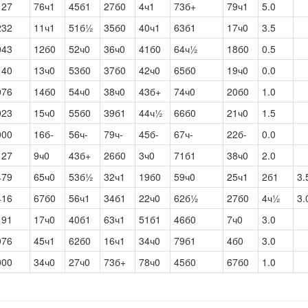
127
76ч1
45б1
27б0
4ч1
73б+
79ч1
5.0
232
11ч1
51б½
35б0
40ч1
63б1
17ч0
3.5
043
12б0
52ч0
36ч0
41б0
64ч½
18б0
0.5
140
13ч0
53б0
37б0
42ч0
65б0
19ч0
0.0
076
14б0
54ч0
38ч0
43б+
74ч0
20б0
1.0
023
15ч0
55б0
39б1
44ч½
66б0
21ч0
1.5
000
16б-
56ч-
79ч-
45б-
67ч-
22б-
0.0
127
9ч0
43б+
26б0
3ч0
71б1
38ч0
2.0
479
65ч0
53б½
32ч1
19б0
59ч0
25ч1
2б1
3.
416
67б0
56ч1
34б1
22ч0
62б½
27б0
4ч½
3.
191
17ч0
40б1
63ч1
51б1
46б0
7ч0
3.0
076
45ч1
62б0
16ч1
34ч0
79б1
4б0
3.0
000
34ч0
27ч0
73б+
78ч0
45б0
67б0
1.0