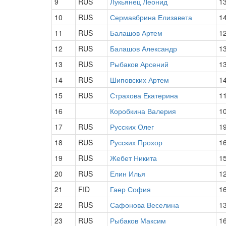
9
RUS
Лукьянец Леонид
1
10
RUS
Сермавбрина Елизавета
1
11
RUS
Балашов Артем
1
12
RUS
Балашов Александр
1
13
RUS
Рыбаков Арсений
1
14
RUS
Шиповских Артем
1
15
RUS
Страхова Екатерина
1
16
Коробкина Валерия
1
17
RUS
Русских Олег
1
18
RUS
Русских Прохор
1
19
RUS
Жебет Никита
1
20
RUS
Елин Илья
1
21
FID
Гаер София
1
22
RUS
Сафонова Веселина
1
23
RUS
Рыбаков Максим
1