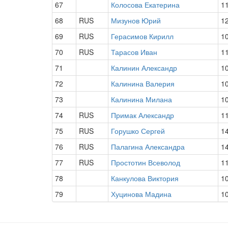
67
Колосова Екатерина
1
68
RUS
Мизунов Юрий
1
69
RUS
Герасимов Кирилл
1
70
RUS
Тарасов Иван
1
71
Калинин Александр
1
72
Калинина Валерия
1
73
Калинина Милана
1
74
RUS
Примак Александр
1
75
RUS
Горушко Сергей
1
76
RUS
Палагина Александра
1
77
RUS
Простотин Всеволод
1
78
Канкулова Виктория
1
79
Хуцинова Мадина
1