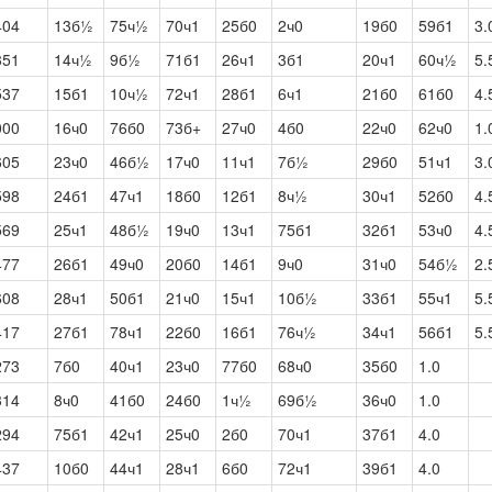
404
13б½
75ч½
70ч1
25б0
2ч0
19б0
59б1
3.
351
14ч½
9б½
71б1
26ч1
3б1
20ч1
60ч½
5.
537
15б1
10ч½
72ч1
28б1
6ч1
21б0
61б0
4.
000
16ч0
76б0
73б+
27ч0
4б0
22ч0
62ч0
1.
605
23ч0
46б½
17ч0
11ч1
7б½
29б0
51ч1
3.
598
24б1
47ч1
18б0
12б1
8ч½
30ч1
52б0
4.
569
25ч1
48б½
19ч0
13ч1
75б1
32б1
53ч0
4.
477
26б1
49ч0
20б0
14б1
9ч0
31ч0
54б½
2.
608
28ч1
50б1
21ч0
15ч1
10б½
33б1
55ч1
5.
417
27б1
78ч1
22б0
16б1
76ч½
34ч1
56б1
5.
273
7б0
40ч1
23ч0
77б0
68ч0
35б0
1.0
314
8ч0
41б0
24б0
1ч½
69б½
36ч0
1.0
294
75б1
42ч1
25ч0
2б0
70ч1
37б1
4.0
437
10б0
44ч1
28ч1
6б0
72ч1
39б1
4.0