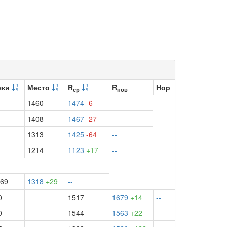
чки
Место
R
R
Нор
ср
нов
1460
1474
-6
--
1408
1467
-27
--
1313
1425
-64
--
1214
1123
+17
--
69
1318
+29
--
0
1517
1679
+14
--
0
1544
1563
+22
--