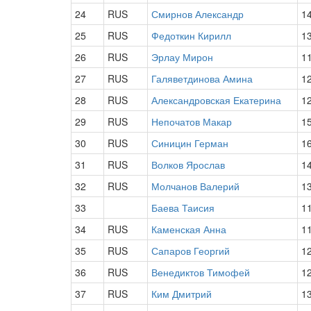
24
RUS
Смирнов Александр
1
25
RUS
Федоткин Кирилл
1
26
RUS
Эрлау Мирон
1
27
RUS
Галяветдинова Амина
1
28
RUS
Александровская Екатерина
1
29
RUS
Непочатов Макар
1
30
RUS
Синицин Герман
1
31
RUS
Волков Ярослав
1
32
RUS
Молчанов Валерий
1
33
Баева Таисия
1
34
RUS
Каменская Анна
1
35
RUS
Сапаров Георгий
1
36
RUS
Венедиктов Тимофей
1
37
RUS
Ким Дмитрий
1