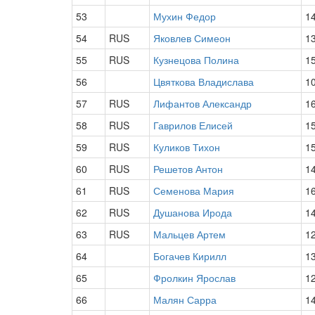
53
Мухин Федор
1
54
RUS
Яковлев Симеон
1
55
RUS
Кузнецова Полина
1
56
Цвяткова Владислава
1
57
RUS
Лифантов Александр
1
58
RUS
Гаврилов Елисей
1
59
RUS
Куликов Тихон
1
60
RUS
Решетов Антон
1
61
RUS
Семенова Мария
1
62
RUS
Душанова Ирода
1
63
RUS
Мальцев Артем
1
64
Богачев Кирилл
1
65
Фролкин Ярослав
1
66
Малян Сарра
1