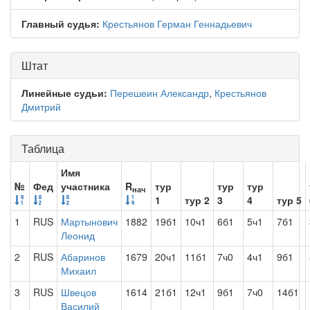
Главный судья:
Крестьянов Герман Геннадьевич
Штат
Линейные судьи:
Перешеин Александр
,
Крестьянов
Дмитрий
Таблица
Имя
№
Фед
участника
R
тур
тур
тур
нач
1
тур 2
3
4
тур 5
1
RUS
Мартынович
1882
19б1
10ч1
6б1
5ч1
7б1
Леонид
2
RUS
Абаринов
1679
20ч1
11б1
7ч0
4ч1
9б1
Михаил
3
RUS
Швецов
1614
21б1
12ч1
9б1
7ч0
14б1
Василий