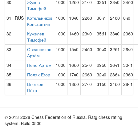
30
Жуков
1000
12б0
21ч0
33б1
23ч0
34б0
Тимофей
31
RUS
Котельников
1000
13ч0
22б0
36ч1
24б0
8ч0
Константин
32
Кужелев
1000
14б0
23ч0
35б1
33ч0
20б0
Тимофей
33
Овсянников
1000
15ч0
24б0
30ч0
32б1
26ч0
Артём
34
Пено Артём
1000
16б0
25ч0
29б0
36ч1
30ч1
35
Полях Егор
1000
17ч0
26б0
32ч0
28б+
29б0
36
Цветков
1000
18б0
27ч0
31б0
34б0
28ч1
Пётр
© 2013-2026 Chess Federation of Russia. Ratg chess rating
system. Build 0500