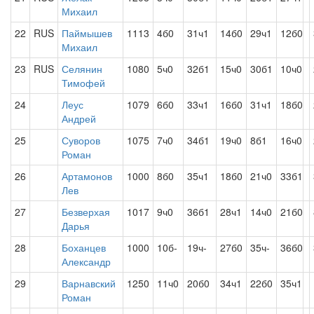
Михаил
22
RUS
Паймышев
1113
4б0
31ч1
14б0
29ч1
12б0
Михаил
23
RUS
Селянин
1080
5ч0
32б1
15ч0
30б1
10ч0
Тимофей
24
Леус
1079
6б0
33ч1
16б0
31ч1
18б0
Андрей
25
Суворов
1075
7ч0
34б1
19ч0
8б1
16ч0
Роман
26
Артамонов
1000
8б0
35ч1
18б0
21ч0
33б1
Лев
27
Безверхая
1017
9ч0
36б1
28ч1
14ч0
21б0
Дарья
28
Боханцев
1000
10б-
19ч-
27б0
35ч-
36б0
Александр
29
Варнавский
1250
11ч0
20б0
34ч1
22б0
35ч1
Роман