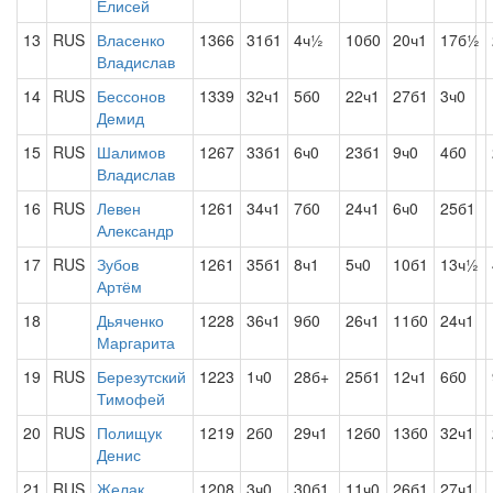
Елисей
13
RUS
Власенко
1366
31б1
4ч½
10б0
20ч1
17б½
Владислав
14
RUS
Бессонов
1339
32ч1
5б0
22ч1
27б1
3ч0
Демид
15
RUS
Шалимов
1267
33б1
6ч0
23б1
9ч0
4б0
Владислав
16
RUS
Левен
1261
34ч1
7б0
24ч1
6ч0
25б1
Александр
17
RUS
Зубов
1261
35б1
8ч1
5ч0
10б1
13ч½
Артём
18
Дьяченко
1228
36ч1
9б0
26ч1
11б0
24ч1
Маргарита
19
RUS
Березутский
1223
1ч0
28б+
25б1
12ч1
6б0
Тимофей
20
RUS
Полищук
1219
2б0
29ч1
12б0
13б0
32ч1
Денис
21
RUS
Желак
1208
3ч0
30б1
11ч0
26б1
27ч1