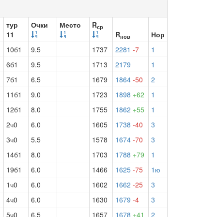
тур
Очки
Место
R
ср
11
R
Нор
нов
10б1
9.5
1737
2281
-7
1
6б1
9.5
1713
2179
1
7б1
6.5
1679
1864
-50
2
11б1
9.0
1723
1898
+62
1
12б1
8.0
1755
1862
+55
1
2ч0
6.0
1605
1738
-40
3
3ч0
5.5
1578
1674
-70
3
14б1
8.0
1703
1788
+79
1
19б1
6.0
1466
1625
-75
1ю
1ч0
6.0
1602
1662
-25
3
4ч0
6.0
1630
1679
-4
3
5ч0
6.5
1657
1678
+41
2