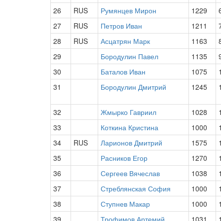
26
RUS
Румянцев Мирон
1229
27
RUS
Петров Иван
1211
28
RUS
Асцатрян Марк
1163
29
Бородулин Павел
1135
30
Баталов Иван
1075
31
Бородулин Дмитрий
1245
32
Жмырко Гавриил
1028
33
Коткина Кристина
1000
34
RUS
Ларионов Дмитрий
1575
35
Расников Егор
1270
36
Сергеев Вячеслав
1038
37
Стреблянская София
1000
38
Ступнев Макар
1000
39
Трофимов Артемий
1031