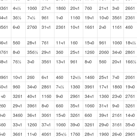
33б1
4ч½
10б0
27ч1
18б0
20ч1
7б0
21ч1
3ч0
26б1
34ч1
3б½
7ч½
9б1
1ч0
11б0
19ч1
10ч0
35б1
23б1
35б1
6ч0
27б0
31ч1
23б1
10ч1
16б1
2ч0
11б1
4б0
36ч1
5б0
28ч1
7б1
11ч1
1б0
15ч0
9б1
10б0
18ч½
37б1
8ч0
35б½
29ч1
3б0
25ч1
12б0
20б0
34ч0
28б1
38ч1
7б½
3ч0
35б1
13ч1
9б1
8ч0
5б0
20ч1
16б½
39б1
10ч1
2б0
6ч1
4б0
12ч½
14б0
25ч1
7ч0
20б1
40ч1
9б0
34ч0
28б1
7ч½
13б0
39б1
17ч1
18б0
19ч0
1ч0
32б1
40ч1
11б0
9ч0
29б1
34ч1
13б0
23ч0
27б1
2б0
29ч1
39б1
8ч0
6б0
35ч1
10б0
31ч1
9ч0
32б1
3ч0
34б0
36ч1
30б1
15ч0
32б1
6б0
39ч1
21б1
14ч0
4б0
33ч1
12б0
37ч1
10б0
39ч0
32б1
29ч0
31б1
35ч0
5ч0
36б1
11ч0
40б1
35ч½
17б0
28ч1
19б0
26ч0
29б1