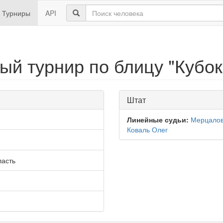
Турниры
API
ый турнир по блицу "Кубо
Штат
Линейные судьи:
Мерцалов
Коваль Олег
ласть