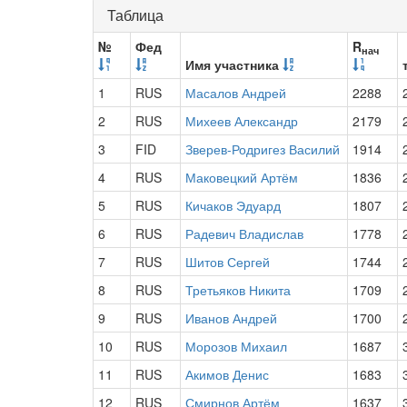
Таблица
№
Фед
R
нач
Имя участника
1
RUS
Масалов Андрей
2288
2
RUS
Михеев Александр
2179
3
FID
Зверев-Родригез Василий
1914
4
RUS
Маковецкий Артём
1836
5
RUS
Кичаков Эдуард
1807
6
RUS
Радевич Владислав
1778
7
RUS
Шитов Сергей
1744
8
RUS
Третьяков Никита
1709
9
RUS
Иванов Андрей
1700
10
RUS
Морозов Михаил
1687
11
RUS
Акимов Денис
1683
12
RUS
Смирнов Артём
1637