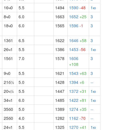
16ч0
5.5
1494
1590
-48
1ю
8ч0
6.0
1663
1652
+25
3
18ч0
6.0
1565
1596
-1
3
13б1
6.5
1622
1646
+58
3
26ч1
5.5
1386
1453
-56
1ю
15б1
7.0
1578
1606
3
+108
9ч0
5.5
1621
1543
+63
3
21б½
5.0
1428
1394
+6
--
20ч½
5.5
1447
1372
+31
1ю
34ч1
6.0
1485
1422
+81
1ю
35б0
5.0
1389
1274
+35
--
25б0
4.0
1282
1162
-70
--
24ч1
5.5
1325
1270
+41
1ю