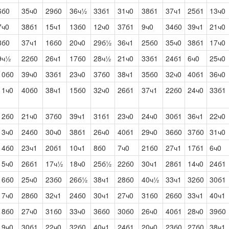
6б0
35ч0
29б0
36ч½
33б1
31ч0
38б1
37ч1
25б1
13ч0
7ч0
38б1
15ч1
13б0
12ч0
37б1
9ч0
34б0
39ч1
21ч0
8б0
37ч1
16б0
20ч0
29б½
36ч1
25б0
35ч0
38б1
17ч0
9ч½
22б0
26ч1
17б0
28ч½
21ч0
33б1
24б1
6ч0
25ч0
10б0
39ч0
33б1
23ч0
37б0
38ч1
35б0
32ч0
40б1
36ч0
11ч0
40б0
38ч1
15б0
32ч0
26б1
37ч1
22б0
24ч0
33б1
12б0
21ч0
37б0
39ч1
31б1
23ч0
24ч0
30б1
36ч1
22ч0
13ч0
24б0
30ч0
38б1
26ч0
40б1
29ч0
36б0
37б0
31ч0
14б0
23ч1
20б1
10ч1
8б0
7ч0
21б0
27ч1
17б1
6ч0
15ч0
26б1
17ч½
18ч0
25б½
22б0
30ч1
28б1
14ч0
24б1
16б0
25ч0
23б0
26б½
38ч1
28б0
40ч½
33ч1
32б0
30б1
17ч0
28б0
32ч1
24б0
30ч1
27ч0
31б0
26б0
33ч1
40ч1
18б0
27ч0
31б0
33ч0
36б0
30б0
26ч0
40б1
28ч0
39б0
19ч0
30б1
22ч0
32б0
40ч1
24б1
20ч0
23б0
27б0
38ч1