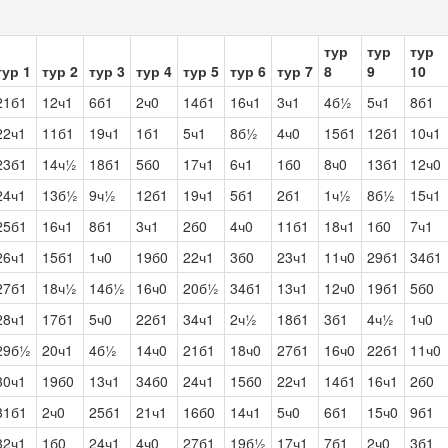
тур
тур
тур
тур 1
тур 2
тур 3
тур 4
тур 5
тур 6
тур 7
8
9
10
21б1
12ч1
6б1
2ч0
14б1
16ч1
3ч1
4б½
5ч1
8б1
22ч1
11б1
19ч1
1б1
5ч1
8б½
4ч0
15б1
12б1
10ч1
23б1
14ч½
18б1
5б0
17ч1
6ч1
1б0
8ч0
13б1
12ч0
24ч1
13б½
9ч½
12б1
19ч1
5б1
2б1
1ч½
8б½
15ч1
25б1
16ч1
8б1
3ч1
2б0
4ч0
11б1
18ч1
1б0
7ч1
26ч1
15б1
1ч0
19б0
22ч1
3б0
23ч1
11ч0
29б1
34б1
27б1
18ч½
14б½
16ч0
20б½
34б1
13ч1
12ч0
19б1
5б0
28ч1
17б1
5ч0
22б1
34ч1
2ч½
18б1
3б1
4ч½
1ч0
29б½
20ч1
4б½
14ч0
21б1
18ч0
27б1
16ч0
22б1
11ч0
30ч1
19б0
13ч1
34б0
24ч1
15б0
22ч1
14б1
16ч1
2б0
31б1
2ч0
25б1
21ч1
16б0
14ч1
5ч0
6б1
15ч0
9б1
32ч1
1б0
24ч1
4ч0
27б1
19б½
17ч1
7б1
2ч0
3б1