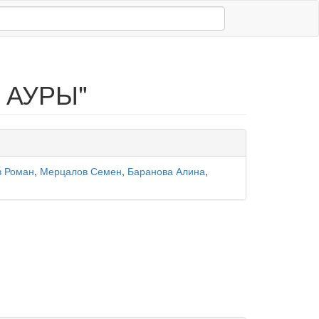
к АУРЫ"
 Роман
,
Мерцалов Семен
,
Баранова Алина
,