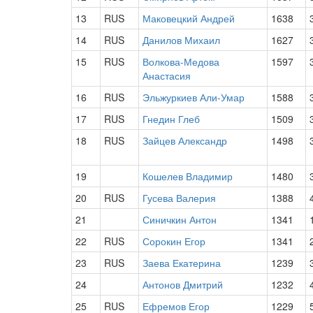
13
RUS
Маковецкий Андрей
1638
14
RUS
Данилов Михаил
1627
15
RUS
Волкова-Медова
1597
Анастасия
16
RUS
Эльжуркиев Али-Умар
1588
17
RUS
Гнедин Глеб
1509
18
RUS
Зайцев Александр
1498
19
Кошелев Владимир
1480
20
RUS
Гусева Валерия
1388
21
Синичкин Антон
1341
22
RUS
Сорокин Егор
1341
23
RUS
Заева Екатерина
1239
24
Антонов Дмитрий
1232
25
RUS
Ефремов Егор
1229