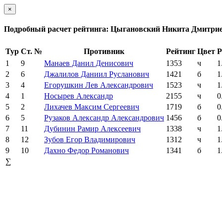
×
Подробный расчет рейтинга: Цыгановский Никита Дмитри
Тур
Ст. №
Противник
Рейтинг
Цвет
Р
1
9
Манаев Данил Денисович
1353
ч
1
2
6
Джалилов Даниил Русланович
1421
б
1
3
4
Егорушкин Лев Александрович
1523
ч
1
4
1
Носырев Александр
2155
ч
0
5
2
Лихачев Максим Сергеевич
1719
б
0
6
5
Рузаков Александр Александрович
1456
б
0
7
11
Дубинин Рамир Алексеевич
1338
ч
1
8
12
Зубов Егор Владимирович
1312
ч
1
9
10
Дахно Федор Романович
1341
б
1
∑