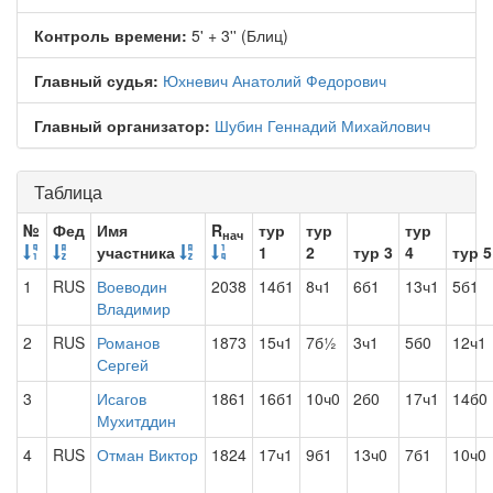
Контроль времени:
5' + 3'' (Блиц)
Главный судья:
Юхневич Анатолий Федорович
Главный организатор:
Шубин Геннадий Михайлович
Таблица
№
Фед
Имя
R
тур
тур
тур
нач
участника
1
2
тур 3
4
тур 5
1
RUS
Воеводин
2038
14б1
8ч1
6б1
13ч1
5б1
Владимир
2
RUS
Романов
1873
15ч1
7б½
3ч1
5б0
12ч1
Сергей
3
Исагов
1861
16б1
10ч0
2б0
17ч1
14б0
Мухитддин
4
RUS
Отман Виктор
1824
17ч1
9б1
13ч0
7б1
10ч0