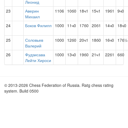
Леонид
23
Аверин
1106
10б0
18ч1
15ч1
19б1
9ч0
Михаил
24
Боков Филипп
1000
11ч0
17б0
20б1
14ч0
18ч0
25
Соловьев
1000
12б0
20ч1
18б0
16ч0
17б½
Валерий
26
Фудзисава
1000
13ч0
19б0
21ч1
22б1
6б0
Лейти Хироси
© 2013-2026 Chess Federation of Russia. Ratg chess rating
system. Build 0500