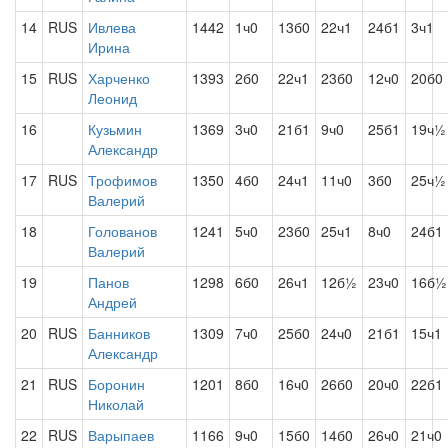
14
RUS
Ивлева
1442
1ч0
13б0
22ч1
24б1
3ч1
Ирина
15
RUS
Харченко
1393
2б0
22ч1
23б0
12ч0
20б0
Леонид
16
Кузьмин
1369
3ч0
21б1
9ч0
25б1
19ч½
Александр
17
RUS
Трофимов
1350
4б0
24ч1
11ч0
3б0
25ч½
Валерий
18
Голованов
1241
5ч0
23б0
25ч1
8ч0
24б1
Валерий
19
Панов
1298
6б0
26ч1
12б½
23ч0
16б½
Андрей
20
RUS
Банников
1309
7ч0
25б0
24ч0
21б1
15ч1
Александр
21
RUS
Боронин
1201
8б0
16ч0
26б0
20ч0
22б1
Николай
22
RUS
Варыпаев
1166
9ч0
15б0
14б0
26ч0
21ч0