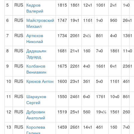
5
RUS
Кедров
1815
18б1
12ч1
10б1
2ч1
1ч0
Валерий
6
RUS
Майстровский
1747
19ч1
11б1
1ч0
9б0
26ч1
Михаил
7
RUS
Артюхов
1734
20б1
2ч½
8б1
4ч0
13б1
Николай
8
RUS
Дадашьян
1681
21ч1
1б0
7ч0
18б1
11ч0
Эдуард
9
RUS
Колбанов
1675
22б1
4ч0
16б1
6ч1
23б1
Вениамин
10
RUS
Крюков Антон
1600
23ч1
3б1
5ч0
11б1
4б1
11
RUS
Шараухов
1550
24б1
6ч0
17б1
10ч0
8б1
Сергей
12
RUS
Дубровин
1519
25ч1
5б0
19ч½
15б1
2б0
Анатолий
13
RUS
Королева
1459
26б1
14ч1
4б1
1б0
7ч0
Галина