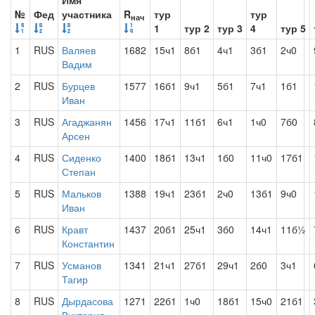
Имя
№
Фед
участника
R
тур
тур
нач
1
тур 2
тур 3
4
тур 5
1
RUS
Валяев
1682
15ч1
8б1
4ч1
3б1
2ч0
Вадим
2
RUS
Бурцев
1577
16б1
9ч1
5б1
7ч1
1б1
Иван
3
RUS
Агаджанян
1456
17ч1
11б1
6ч1
1ч0
7б0
Арсен
4
RUS
Сиденко
1400
18б1
13ч1
1б0
11ч0
17б1
Степан
5
RUS
Мальков
1388
19ч1
23б1
2ч0
13б1
9ч0
Иван
6
RUS
Кравт
1437
20б1
25ч1
3б0
14ч1
11б½
Константин
7
RUS
Усманов
1341
21ч1
27б1
29ч1
2б0
3ч1
Тагир
8
RUS
Дырдасова
1271
22б1
1ч0
18б1
15ч0
21б1