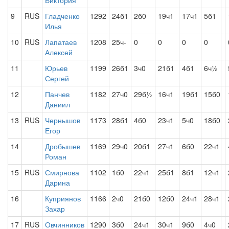
Виктория
9
RUS
Гладченко
1292
24б1
2б0
19ч1
17ч1
5б1
Илья
10
RUS
Лапатаев
1208
25ч-
0
0
0
0
Алексей
11
Юрьев
1199
26б1
3ч0
21б1
4б1
6ч½
Сергей
12
Панчев
1182
27ч0
29б½
16ч1
19б1
15б0
Даниил
13
RUS
Чернышов
1173
28б1
4б0
23ч1
5ч0
18б0
Егор
14
Дробышев
1169
29ч0
20б1
27ч1
6б0
22ч1
Роман
15
RUS
Смирнова
1102
1б0
22ч1
25б1
8б1
12ч1
Дарина
16
Куприянов
1166
2ч0
21б0
12б0
24ч1
28ч1
Захар
17
RUS
Овчинников
1290
3б0
24ч1
30ч1
9б0
4ч0