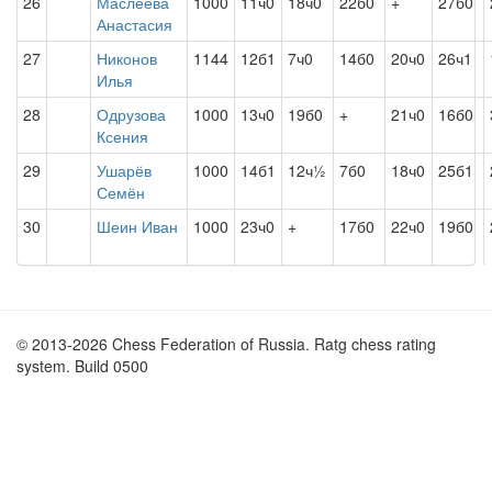
26
Маслеева
1000
11ч0
18ч0
22б0
+
27б0
Анастасия
27
Никонов
1144
12б1
7ч0
14б0
20ч0
26ч1
Илья
28
Одрузова
1000
13ч0
19б0
+
21ч0
16б0
Ксения
29
Ушарёв
1000
14б1
12ч½
7б0
18ч0
25б1
Семён
30
Шеин Иван
1000
23ч0
+
17б0
22ч0
19б0
© 2013-2026 Chess Federation of Russia. Ratg chess rating
system. Build 0500