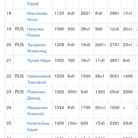
Юрий
18
Маслеева
1120
4ч0
26б1
8ч0
29б1
13ч1
Анна
19
RUS
Никулин
1095
5б0
28ч1
9б0
12ч0
30ч1
Роман
20
RUS
Захаркин
1208
6ч0
14ч0
24б½
27б1
23ч1
Всеволод
21
Лунев Иван
1000
7б0
16ч1
11ч0
28б1
8ч0
22
RUS
Овчинников
1039
8ч0
15б0
26ч1
30б1
14б0
Тимофей
23
RUS
Романюк
1026
30б1
5ч0
13б0
25ч0
20б0
Демид
24
Иващенко
1044
9ч0
17б0
20ч½
16б0
+
Алексей
25
Кизельбаш
1000
10б+
6б0
15ч0
23б1
29ч0
Адам