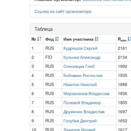
Ссылка на сайт организатора
Таблица
№
Фед
Имя участника
R
нач
1
RUS
Кудряшов Сергей
2161
2
FID
Кульнев Александр
2134
3
RUS
Спесивцев Глеб
1992
4
RUS
Бобовкин Ростислав
1935
5
RUS
Никитин Николай
1888
6
RUS
Мерзанюков Владислав
1836
7
RUS
Полевой Владимир
1805
8
RUS
Дружинин Владислав
1697
9
RUS
Голубев Дмитрий
1652
10
RUS
Данилов Матвей
1617