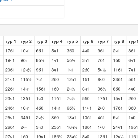
тур 1
тур 2
тур 3
тур 4
тур 5
тур 6
тур 7
тур 8
тур 
17б1
10ч1
6б1
5ч1
3б0
4ч0
9б1
2ч1
8б1
19ч1
9б+
8б½
4ч1
5б½
3ч1
7б1
1б0
6ч1
20б1
12ч½
9б1
8ч1
1ч1
2б0
5ч½
11б1
7ч1
21ч1
11б½
7ч1
2б0
12ч1
1б1
8ч0
23б1
5б1
22б1
14ч1
15б1
1б0
2ч½
6ч1
3б½
8б0
4ч0
23ч1
13б1
1ч0
11б1
7ч½
5б0
17б1
15ч1
2б0
24б1
16ч1
4б0
14ч1
6б½
11ч1
2ч0
17б1
3б0
25ч1
34б1
2ч½
3б0
13ч1
10б1
4б1
5ч1
1ч0
26б1
2ч-
3ч0
25б1
16ч½
18б1
1ч0
24ч1
19б
27ч1
1б0
19ч1
18б½
23ч½
8ч0
13б1
12ч½
11б