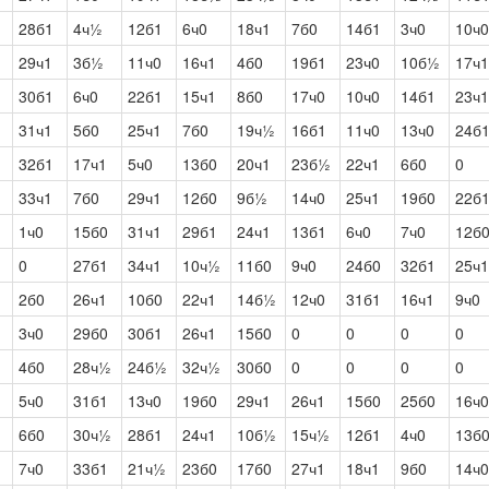
28б1
4ч½
12б1
6ч0
18ч1
7б0
14б1
3ч0
10ч0
29ч1
3б½
11ч0
16ч1
4б0
19б1
23ч0
10б½
17ч1
30б1
6ч0
22б1
15ч1
8б0
17ч0
10ч0
14б1
23ч1
31ч1
5б0
25ч1
7б0
19ч½
16б1
11ч0
13ч0
24б
32б1
17ч1
5ч0
13б0
20ч1
23б½
22ч1
6б0
0
33ч1
7б0
29ч1
12б0
9б½
14ч0
25ч1
19б0
22б
1ч0
15б0
31ч1
29б1
24ч1
13б1
6ч0
7ч0
12б
0
27б1
34ч1
10ч½
11б0
9ч0
24б0
32б1
25ч1
2б0
26ч1
10б0
22ч1
14б½
12ч0
31б1
16ч1
9ч0
3ч0
29б0
30б1
26ч1
15б0
0
0
0
0
4б0
28ч½
24б½
32ч½
30б0
0
0
0
0
5ч0
31б1
13ч0
19б0
29ч1
26ч1
15б0
25б0
16ч0
6б0
30ч½
28б1
24ч1
10б½
15ч½
12б1
4ч0
13б
7ч0
33б1
21ч½
23б0
17б0
27ч1
18ч1
9б0
14ч0