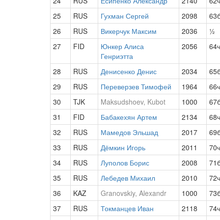
24
RUS
Есипенко Александр
2140
62
25
RUS
Гухман Сергей
2098
63
26
RUS
Викерчук Максим
2036
½
27
FID
Юнкер Алиса
2056
64
Генриэтта
28
RUS
Денисенко Денис
2034
65
29
RUS
Переверзев Тимофей
1964
66
30
TJK
Maksudshoev, Kubot
1000
67
31
FID
Бабакехян Артем
2134
68
32
RUS
Мамедов Эльшад
2017
69
33
RUS
Дёмкин Игорь
2011
70
34
RUS
Луполов Борис
2008
71
35
RUS
Лебедев Михаил
2010
72
36
KAZ
Granovskiy, Alexandr
1000
73
37
RUS
Токманцев Иван
2118
74