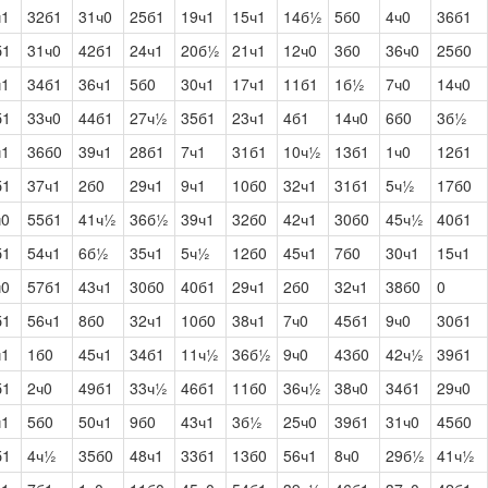
ч1
32б1
31ч0
25б1
19ч1
15ч1
14б½
5б0
4ч0
36б1
б1
31ч0
42б1
24ч1
20б½
21ч1
12ч0
3б0
36ч0
25б0
ч1
34б1
36ч1
5б0
30ч1
17ч1
11б1
1б½
7ч0
14ч0
б1
33ч0
44б1
27ч½
35б1
23ч1
4б1
14ч0
6б0
3б½
ч1
36б0
39ч1
28б1
7ч1
31б1
10ч½
13б1
1ч0
12б1
б1
37ч1
2б0
29ч1
9ч1
10б0
32ч1
31б1
5ч½
17б0
ч0
55б1
41ч½
36б½
39ч1
32б0
42ч1
30б0
45ч½
40б1
б1
54ч1
6б½
35ч1
5ч½
12б0
45ч1
7б0
30ч1
15ч1
ч0
57б1
43ч1
30б0
40б1
29ч1
2б0
32ч1
38б0
0
б1
56ч1
8б0
32ч1
10б0
38ч1
7ч0
45б1
9ч0
30б1
ч1
1б0
45ч1
34б1
11ч½
36б½
9ч0
43б0
42ч½
39б1
б1
2ч0
49б1
33ч½
46б1
11б0
36ч½
38ч0
34б1
29ч0
ч1
5б0
50ч1
9б0
43ч1
3б½
25ч0
39б1
31ч0
45б0
б1
4ч½
35б0
48ч1
33б1
13б0
56ч1
8ч0
29б½
41ч½