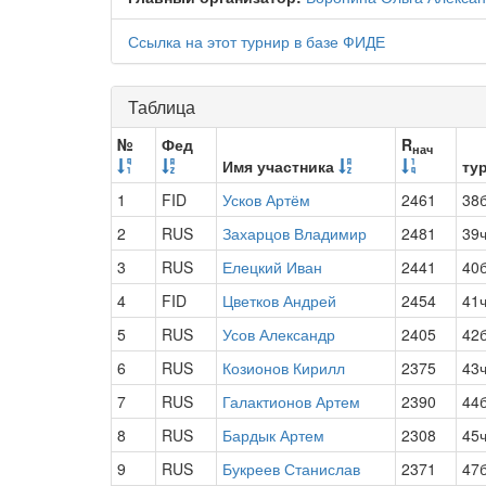
Ссылка на этот турнир в базе ФИДЕ
Таблица
№
Фед
R
нач
Имя участника
тур
1
FID
Усков Артём
2461
38
2
RUS
Захарцов Владимир
2481
39
3
RUS
Елецкий Иван
2441
40
4
FID
Цветков Андрей
2454
41
5
RUS
Усов Александр
2405
42
6
RUS
Козионов Кирилл
2375
43
7
RUS
Галактионов Артем
2390
44
8
RUS
Бардык Артем
2308
45
9
RUS
Букреев Станислав
2371
47