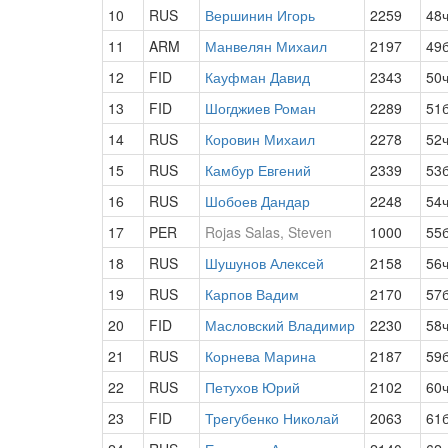
10
RUS
Вершинин Игорь
2259
48
11
ARM
Манвелян Михаил
2197
49
12
FID
Кауфман Давид
2343
50
13
FID
Шогджиев Роман
2289
51
14
RUS
Коровин Михаил
2278
52
15
RUS
Камбур Евгений
2339
53
16
RUS
Шобоев Дандар
2248
54
17
PER
Rojas Salas, Steven
1000
55
18
RUS
Шушунов Алексей
2158
56
19
RUS
Карпов Вадим
2170
57
20
FID
Масловский Владимир
2230
58
21
RUS
Корнева Марина
2187
59
22
RUS
Петухов Юрий
2102
60
23
FID
Трегубенко Николай
2063
61