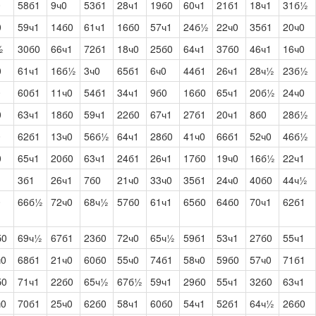
0
58б1
9ч0
53б1
28ч1
19б0
60ч1
21б1
18ч1
31б½
0
59ч1
14б0
61ч1
16б0
57ч1
24б½
22ч0
35б1
20ч0
½
30б0
66ч1
72б1
18ч0
25б0
64ч1
37б0
46ч1
16ч0
0
61ч1
16б½
3ч0
65б1
6ч0
44б1
26ч1
28ч½
23б½
0
60б1
11ч0
54б1
34ч1
9б0
16б0
65ч1
20б½
24ч0
0
63ч1
18б0
59ч1
22б0
67ч1
27б1
20ч1
8б0
28б½
0
62б1
13ч0
56б½
64ч1
28б0
41ч0
66б1
52ч0
46б½
0
65ч1
20б0
63ч1
24б1
26ч1
17б0
19ч0
16б½
22ч1
3б1
26ч1
7б0
21ч0
33ч0
35б1
24ч0
40б0
44ч½
0
66б½
72ч0
68ч½
57б0
61ч1
65б0
64б0
70ч1
62б1
б0
69ч½
67б1
23б0
72ч0
65ч½
59б1
53ч1
27б0
55ч1
ч0
68б1
21ч0
60б0
55ч0
74б1
58ч0
59б0
57ч0
71б1
б0
71ч1
22б0
65ч½
67б½
59ч1
29б0
55ч1
32б0
63ч1
ч0
70б1
25ч0
62б0
58ч1
60б0
54ч1
52б1
64ч½
26б0