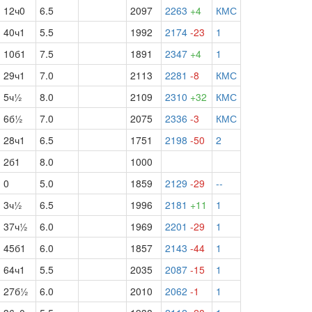
12ч0
6.5
2097
2263
+4
КМС
40ч1
5.5
1992
2174
-23
1
10б1
7.5
1891
2347
+4
1
29ч1
7.0
2113
2281
-8
КМС
5ч½
8.0
2109
2310
+32
КМС
6б½
7.0
2075
2336
-3
КМС
28ч1
6.5
1751
2198
-50
2
2б1
8.0
1000
0
5.0
1859
2129
-29
--
3ч½
6.5
1996
2181
+11
1
37ч½
6.0
1969
2201
-29
1
45б1
6.0
1857
2143
-44
1
64ч1
5.5
2035
2087
-15
1
27б½
6.0
2010
2062
-1
1