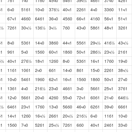
ч1
7б1
1ч0
11б0
45ч0
54б1
39ч½
46б1
37ч0
42б1
б1
6ч0
51б1
10ч0
37б½
40ч1
22б1
4ч0
33б0
11ч1
67ч1
46б0
64б1
36ч0
45б0
66ч1
41б0
56ч1
51ч1
ч½
72б1
30ч½
13б½
3ч½
7б0
43ч0
58б1
48ч1
32б1
б1
8ч0
53б1
14ч0
38б0
44ч1
55б1
29ч½
41б½
43ч½
ч1
9б1
5ч0
15б0
60ч1
18б0
50ч1
28б½
23ч½
21б1
б½
40ч1
27б½
18ч1
12б0
8ч0
53б1
16ч1
17б0
19ч0
ч1
11б1
10б1
2ч0
6б1
14ч0
8б1
15ч0
22б1
38ч½
б1
10ч0
54б1
19б0
62ч1
16ч1
15б0
18б0
50ч1
27ч0
ч1
13б1
4ч0
21б½
23ч0
46б1
3ч0
56б1
25ч1
37б1
б1
12ч0
56б1
20ч0
42б0
55ч0
72ч1
60б1
21ч0
64б½
ч½
64б1
23ч1
17б0
13ч0
56б0
46ч0
62б1
39ч0
66б1
б1
14ч1
12б0
16ч½
26б1
20ч½
21б½
6ч0
11б1
10ч0
ч1
15б0
7ч0
52б1
25ч½
72б1
6б0
40ч1
24б1
33ч0