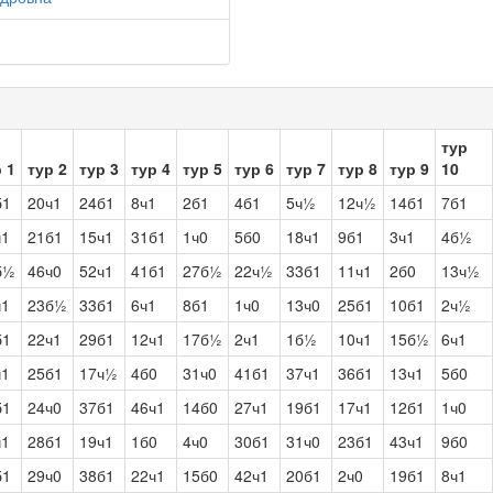
тур
 1
тур 2
тур 3
тур 4
тур 5
тур 6
тур 7
тур 8
тур 9
10
б1
20ч1
24б1
8ч1
2б1
4б1
5ч½
12ч½
14б1
7б1
ч1
21б1
15ч1
31б1
1ч0
5б0
18ч1
9б1
3ч1
4б½
б½
46ч0
52ч1
41б1
27б½
22ч½
33б1
11ч1
2б0
13ч½
ч1
23б½
33б1
6ч1
8б1
1ч0
13ч0
25б1
10б1
2ч½
б1
22ч1
29б1
12ч1
17б½
2ч1
1б½
10ч1
15б½
6ч1
ч1
25б1
17ч½
4б0
31ч0
41б1
37ч1
36б1
13ч1
5б0
б1
24ч0
37б1
46ч1
14б0
27ч1
19б1
17ч1
12б1
1ч0
ч1
28б1
19ч1
1б0
4ч0
30б1
31ч0
23б1
43ч1
9б0
б1
29ч0
38б1
22ч1
15б0
42ч1
20б1
2ч0
19б1
8ч1