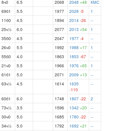
8ч0
6.5
2068
2048
+48
КМС
69б1
5.5
1977
2028
-5
1
11б0
4.5
1894
2014
-26
--
25ч½
6.0
2077
2013
+54
1
35б0
4.5
2047
1977
-4
--
26ч0
5.5
1992
1988
+17
1
55б0
4.0
1863
1853
-67
--
21ч0
5.5
1966
1976
+65
1
61б1
5.0
2071
2009
+13
--
63ч½
4.5
1614
1635
--
-110
60б1
6.0
1748
1807
-22
2
73ч½
3.5
1596
1342
+20
--
30ч0
5.0
1685
1780
-22
--
34ч½
5.0
1792
1692
+21
--