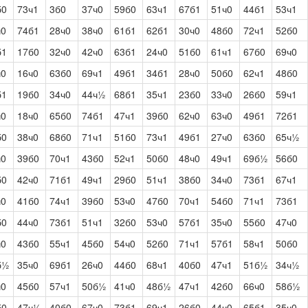
б0
73ч1
3б0
37ч0
59б0
63ч1
67б1
51ч0
44б1
53ч1
ч0
74б1
28ч0
38ч0
61б1
62б1
30ч0
48б0
72ч1
52б0
б1
17б0
32ч0
42ч0
63б1
24ч0
51б0
61ч1
67б0
69ч0
ч0
16ч0
63б0
69ч1
49б1
34б1
28ч0
50б0
62ч1
48б0
б1
19б0
34ч0
44ч½
68б1
35ч1
23б0
33ч0
26б0
59ч1
ч0
18ч0
65б0
74б1
47ч1
39б0
62ч0
63ч0
49б1
72б1
б0
38ч0
68б0
71ч1
51б0
73ч1
49б1
27ч0
63б0
65ч½
ч0
39б0
70ч1
43б0
52ч1
50б0
48ч0
49ч1
69б½
56б0
б0
42ч0
71б1
49ч1
29б0
51ч1
38б0
34ч0
73б1
67ч1
ч0
41б0
74ч1
39б0
53ч0
47б0
70ч1
54б0
71ч1
73б1
б0
44ч0
73б1
51ч1
32б0
53ч0
57б1
35ч0
55б0
47ч0
ч0
43б0
55ч1
45б0
54ч0
52б0
71ч1
57б1
58ч1
50б0
б½
35ч0
69б1
26ч0
44б0
68ч1
40б0
47ч1
51б½
34ч½
ч0
45б0
57ч1
50б½
41ч0
48б½
47ч1
42б0
66ч0
58б½
б0
47ч½
40б0
67ч0
73б1
69ч1
26б0
44ч0
65б1
35ч0