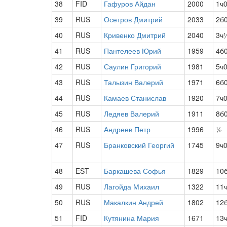
38
FID
Гафуров Айдан
2000
1ч
39
RUS
Осетров Дмитрий
2033
2б
40
RUS
Кривенко Дмитрий
2040
3ч
41
RUS
Пантелеев Юрий
1959
4б
42
RUS
Саулин Григорий
1981
5ч
43
RUS
Талызин Валерий
1971
6б
44
RUS
Камаев Станислав
1920
7ч
45
RUS
Ледяев Валерий
1911
8б
46
RUS
Андреев Петр
1996
½
47
RUS
Бранковский Георгий
1745
9ч
48
EST
Баркашева Софья
1829
10
49
RUS
Лагойда Михаил
1322
11
50
RUS
Макалкин Андрей
1802
12
51
FID
Кутянина Мария
1671
13