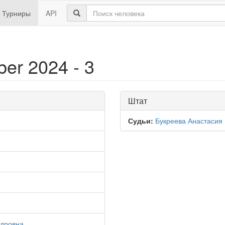
Турниры
API
er 2024 - 3
Штат
Судьи:
Букреева Анастасия
ндровна