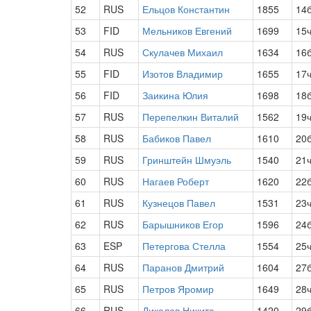
52
RUS
Ельцов Константин
1855
14
53
FID
Мельников Евгений
1699
15
54
RUS
Скулачев Михаил
1634
16
55
FID
Изотов Владимир
1655
17
56
FID
Заикина Юлия
1698
18
57
RUS
Перепелкин Виталий
1562
19
58
RUS
Бабиков Павел
1610
20
59
RUS
Гринштейн Шмуэль
1540
21
60
RUS
Нагаев Роберт
1620
22
61
RUS
Кузнецов Павел
1531
23
62
RUS
Барышников Егор
1596
24
63
ESP
Петергова Стелла
1554
25
64
RUS
Паранов Дмитрий
1604
27
65
RUS
Петров Яромир
1649
28
66
RUS
Дикалов Никита
1420
29