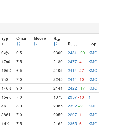
тур
Очки
Место
R
ср
11
R
Нор
нов
9ч½
9.5
2309
2481
+20
КМС
17ч0
7.5
2180
2477
-4
КМС
19б½
6.5
2105
2414
-27
КМС
7ч0
7.0
2245
2444
-10
КМС
14б½
9.0
2144
2422
+17
КМС
15ч½
7.0
1979
2357
-18
1
4б1
8.0
2085
2392
+2
КМС
38б1
7.0
2052
2297
-11
КМС
1б½
7.5
2162
2365
-6
КМС