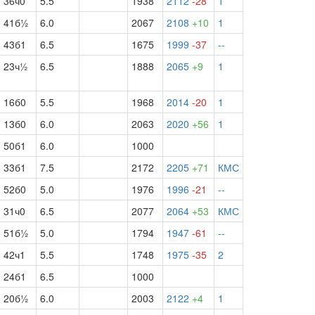
36ч0
5.5
1938
2112
-28
1
41б½
6.0
2067
2108
+10
1
43б1
6.5
1675
1999
-37
--
23ч½
6.5
1888
2065
+9
1
16б0
5.5
1968
2014
-20
1
13б0
6.0
2063
2020
+56
1
50б1
6.0
1000
33б1
7.5
2172
2205
+71
КМС
52б0
5.0
1976
1996
-21
--
31ч0
6.5
2077
2064
+53
КМС
51б½
5.0
1794
1947
-61
--
42ч1
5.5
1748
1975
-35
2
24б1
6.5
1000
20б½
6.0
2003
2122
+4
1