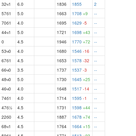
32ч1
6.0
1836
1855
2
57б1
5.0
1663
1708
+9
--
70б1
4.0
1695
1629
-5
--
44ч1
5.0
1721
1698
+43
--
0
4.5
1946
1770
+72
--
53ч0
4.0
1680
1546
-16
--
67б1
4.5
1653
1578
-32
--
66ч0
3.5
1737
1537
-3
--
48ч0
5.0
1730
1645
+25
--
46ч0
4.0
1648
1517
-14
--
74б1
4.0
1714
1595
-1
--
47б½
4.5
1731
1598
+44
--
22б0
4.5
1887
1678
+74
--
68ч1
4.5
1764
1664
+15
--
59б1
4.5
1771
1513
+93
--