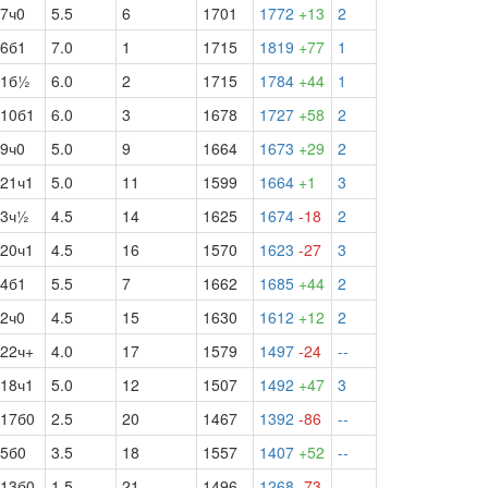
7ч0
5.5
6
1701
1772
+13
2
6б1
7.0
1
1715
1819
+77
1
1б½
6.0
2
1715
1784
+44
1
10б1
6.0
3
1678
1727
+58
2
9ч0
5.0
9
1664
1673
+29
2
21ч1
5.0
11
1599
1664
+1
3
3ч½
4.5
14
1625
1674
-18
2
20ч1
4.5
16
1570
1623
-27
3
4б1
5.5
7
1662
1685
+44
2
2ч0
4.5
15
1630
1612
+12
2
22ч+
4.0
17
1579
1497
-24
--
18ч1
5.0
12
1507
1492
+47
3
17б0
2.5
20
1467
1392
-86
--
5б0
3.5
18
1557
1407
+52
--
13б0
1.5
21
1496
1268
-73
--