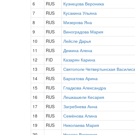
6
RUS
Кузнецова Вероника
7
RUS
Кусакина Ульяна
8
RUS
Мизерова Яна
9
RUS
Виноградова Мария
10
RUS
Лейсле Дарья
11
RUS
Демина Алена
12
FID
Казарян Карина
13
RUS
Святополк-Четвертынская Василис
14
RUS
Бархатова Арина
15
RUS
Гладкова Александра
16
RUS
Лешкашели Кесария
17
RUS
Загребнева Анна
18
RUS
Семёнова Алина
19
RUS
Николаева Мария
20
Носова Виктория