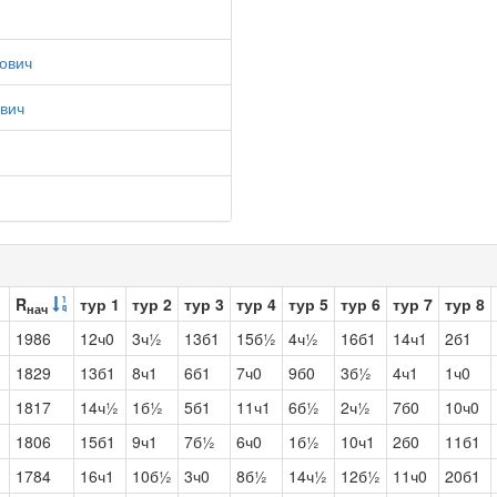
ович
вич
R
тур 1
тур 2
тур 3
тур 4
тур 5
тур 6
тур 7
тур 8
нач
1986
12ч0
3ч½
13б1
15б½
4ч½
16б1
14ч1
2б1
1829
13б1
8ч1
6б1
7ч0
9б0
3б½
4ч1
1ч0
1817
14ч½
1б½
5б1
11ч1
6б½
2ч½
7б0
10ч0
1806
15б1
9ч1
7б½
6ч0
1б½
10ч1
2б0
11б1
1784
16ч1
10б½
3ч0
8б½
14ч½
12б½
11ч0
20б1