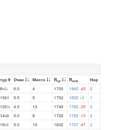
тур 9
Очки
Место
R
R
Нор
ср
нов
8ч½
6.0
4
1700
1943
-43
2
15б1
5.5
5
1752
1832
+3
1
12б½
4.5
13
1749
1792
-25
2
14ч0
5.0
8
1726
1793
-13
2
19ч1
5.0
10
1602
1737
-47
2