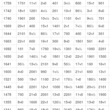
1759
17б1
11ч1
2ч0
4б1
3ч½
8б0
15ч1
9б1
1742
18ч1
12б1
4ч½
2б1
10ч1
9б½
3ч1
8ч0
1740
19б1
2б0
10ч½
5ч½
11б1
6ч1
9ч½
7б1
1669
20ч1
4б0
15ч1
14б1
2ч1
7ч½
8б½
6ч0
1644
21б1
5ч½
8б½
17ч1
7б0
4б0
12ч1
3б1
1663
22ч1
6б0
16ч1
3б0
8ч0
18б1
5б1
4ч0
1692
1б1
7ч0
17б0
19ч½
13б1
5ч½
10б0
22б1
а
1650
2ч0
14б½
1ч0
18б1
12ч0
22ч1
19б1
15б0
1641
3б½
13ч½
21б1
9ч0
5б½
17ч1
1б0
16ч1
1600
4ч0
20б1
9б0
1ч½
19б1
21ч1
6б0
13ч1
1521
5б0
19ч1
11б0
21ч1
17б½
1ч0
18б½
14б0
1445
6ч0
22б1
12ч1
10б0
16ч½
14б0
20ч½
21б1
1478
7б0
21ч0
20б1
13ч0
22б1
11ч0
16ч½
19б0
1355
8ч0
16б0
22ч1
12б½
15ч0
20б1
13ч0
18ч1
1341
9б0
15ч0
18ч0
22б1
21б0
19ч0
17б½
5ч0