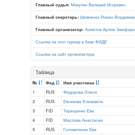
Главный судья:
Мякутин Валерий Игоревич
Главный секретарь:
Шевченко Роман Владимир
Главный организатор:
Ахметов Артем Замфиро
Ссылка на этот турнир в базе ФИДЕ
Ссылка на сайт организатора
Таблица
№
Фед
Имя участника
1
RUS
Фёдорова Олеся
2
RUS
Евсикова Елизавета
3
FID
Терещенко Ева
4
FID
Маслова Анастасия
5
RUS
Головатенко Ева