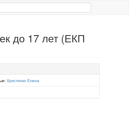
к до 17 лет (ЕКП
ьи:
Христенко Елена