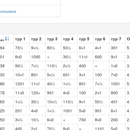
сильевна
тур 1
тур 2
тур 3
тур 4
тур 5
тур 6
тур 7
О
нач
94
7б½
9ч½
8б½
5б½
6ч1
4ч1
3б1
5
01
8ч0
10б0
+
3б½
11ч1
6б0
9ч1
3
38
9б½
7ч½
11б½
2ч½
4б0
+
1ч0
3
30
10ч1
8б1
5ч½
6б1
3ч1
1б0
7ч0
4
86
12б1
11ч1
4б½
1ч½
8б1
7ч½
10б1
5
78
11ч0
12б+
9б1
4ч0
1б0
2ч1
8б0
3
65
1ч½
3б½
10ч½
11б½
9ч1
5б½
4б1
4
25
2б1
4ч0
1ч½
10б1
5ч0
9б1
6ч1
4
50
3ч½
1б½
6ч0
+
7б0
8ч0
2б0
2
62
4б0
2ч1
7б½
8ч0
+
11б1
5ч0
3