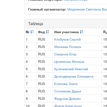
Главный организатор:
Медникова Светлана Ва
Таблица
№
Фед
Имя участника
R
1
RUS
Клобуков Сергей
15
2
RUS
Михеева Полина
14
3
RUS
Смирнов Егор
13
4
RUS
Целминьш Милана
15
5
RUS
Куличевский Николай
14
6
RUS
Долгодворова Елизавета
15
7
RUS
Елонова Злата
13
8
RUS
Сотникова Дарья
14
9
RUS
Федулов Демьян
15
10
RUS
Жуков Александр
13