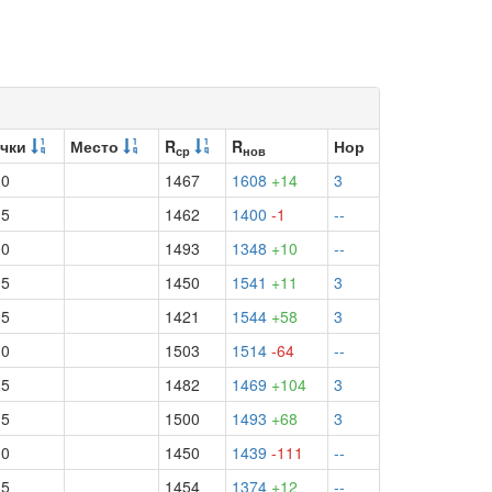
чки
Место
R
R
Нор
ср
нов
.0
1467
1608
+14
3
.5
1462
1400
-1
--
.0
1493
1348
+10
--
.5
1450
1541
+11
3
.5
1421
1544
+58
3
.0
1503
1514
-64
--
.5
1482
1469
+104
3
.5
1500
1493
+68
3
.0
1450
1439
-111
--
.5
1454
1374
+12
--