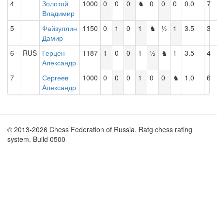
4
Золотой
1000
0
0
0
♞
0
0
0
0.0
7
Владимир
5
Файзуллин
1150
0
1
0
1
♞
½
1
3.5
3
Дамир
6
RUS
Герцен
1187
1
0
0
1
½
♞
1
3.5
4
Александр
7
Сергеев
1000
0
0
0
1
0
0
♞
1.0
6
Александр
© 2013-2026 Chess Federation of Russia. Ratg chess rating
system. Build 0500