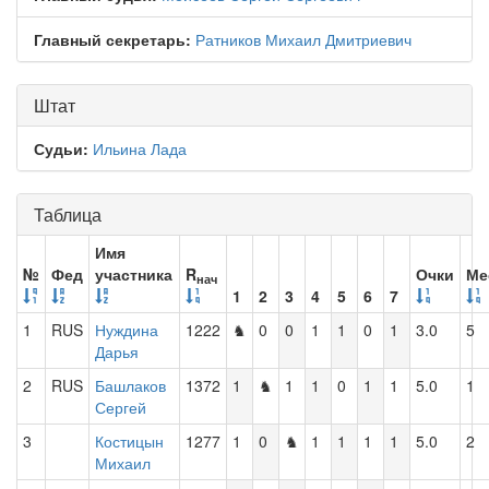
Главный секретарь:
Ратников Михаил Дмитриевич
Штат
Судьи:
Ильина Лада
Таблица
Имя
№
Фед
участника
R
Очки
Ме
нач
1
2
3
4
5
6
7
1
RUS
Нуждина
1222
♞
0
0
1
1
0
1
3.0
5
Дарья
2
RUS
Башлаков
1372
1
♞
1
1
0
1
1
5.0
1
Сергей
3
Костицын
1277
1
0
♞
1
1
1
1
5.0
2
Михаил