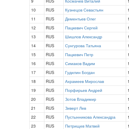
9
RUS
Космачев Виталий
10
RUS
Кузнецов Севастьян
11
RUS
Дементьев Олег
12
RUS
Пацкевич Сергей
13
RUS
Шишлов Александр
14
RUS
Сунгурова Татьяна
15
RUS
Пацкевич Петр
16
RUS
Симаков Вадим
17
RUS
Гудилин Богдан
18
RUS
Ахрамеев Мирослав
19
RUS
Порфирьев Андрей
20
RUS
Зотов Владимир
21
RUS
Зиверт Лев
22
RUS
Пустынникова Александра
23
RUS
Петрищев Матвей