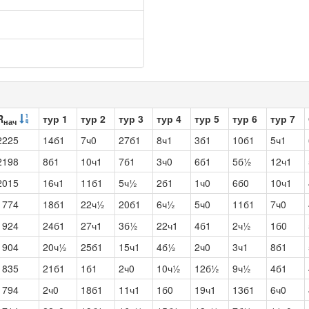
R
тур 1
тур 2
тур 3
тур 4
тур 5
тур 6
тур 7
нач
2225
14б1
7ч0
27б1
8ч1
3б1
10б1
5ч1
2198
8б1
10ч1
7б1
3ч0
6б1
5б½
12ч1
2015
16ч1
11б1
5ч½
2б1
1ч0
6б0
10ч1
1774
18б1
22ч½
20б1
6ч½
5ч0
11б1
7ч0
1924
24б1
27ч1
3б½
22ч1
4б1
2ч½
1б0
1904
20ч½
25б1
15ч1
4б½
2ч0
3ч1
8б1
1835
21б1
1б1
2ч0
10ч½
12б½
9ч½
4б1
1794
2ч0
18б1
11ч1
1б0
19ч1
13б1
6ч0