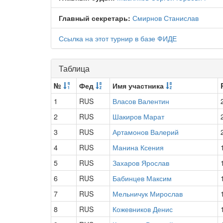
Главный секретарь:
Смирнов Станислав
Ссылка на этот турнир в базе ФИДЕ
Таблица
№
Фед
Имя участника
1
RUS
Власов Валентин
2
RUS
Шакиров Марат
3
RUS
Артамонов Валерий
4
RUS
Манина Ксения
5
RUS
Захаров Ярослав
6
RUS
Бабинцев Максим
7
RUS
Мельничук Мирослав
8
RUS
Кожевников Денис