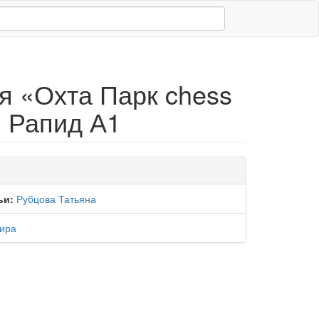
я «Охта Парк chess
 Рапид А1
ьи:
Рубцова Татьяна
ира