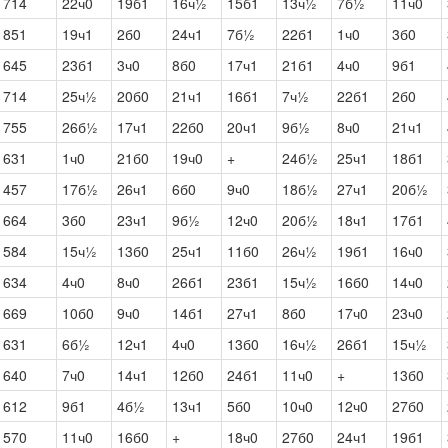
1714
22ч0
19б1
16ч½
15б1
13ч½
7б½
11ч0
1851
19ч1
2б0
24ч1
7б½
22б1
1ч0
3б0
1645
23б1
3ч0
8б0
17ч1
21б1
4ч0
9б1
1714
25ч½
20б0
21ч1
16б1
7ч½
22б1
2б0
1755
26б½
17ч1
22б0
20ч1
9б½
8ч0
21ч1
1631
1ч0
21б0
19ч0
+
24б½
25ч1
18б1
1457
17б½
26ч1
6б0
9ч0
18б½
27ч1
20б½
1664
3б0
23ч1
9б½
12ч0
20б½
18ч1
17б1
1584
15ч½
13б0
25ч1
11б0
26ч½
19б1
16ч0
1634
4ч0
8ч0
26б1
23б1
15ч½
16б0
14ч0
1669
10б0
9ч0
14б1
27ч1
8б0
17ч0
23ч0
1631
6б½
12ч1
4ч0
13б0
16ч½
26б1
15ч½
1640
7ч0
14ч1
12б0
24б1
11ч0
+
13б0
1612
9б1
4б½
13ч1
5б0
10ч0
12ч0
27б0
1570
11ч0
16б0
+
18ч0
27б0
24ч1
19б1