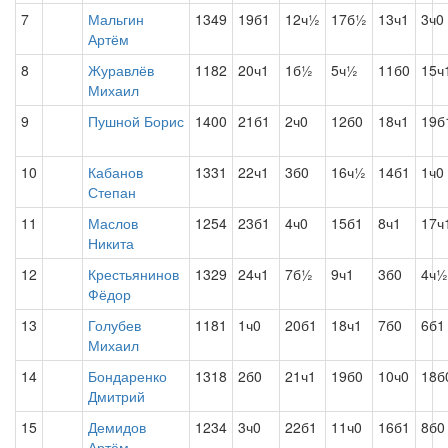
7
Мальгин
1349
19б1
12ч½
17б½
13ч1
3ч0
Артём
8
Журавлёв
1182
20ч1
1б½
5ч½
11б0
15ч
Михаил
9
Пушной Борис
1400
21б1
2ч0
12б0
18ч1
19б
10
Кабанов
1331
22ч1
3б0
16ч½
14б1
1ч0
Степан
11
Маслов
1254
23б1
4ч0
15б1
8ч1
17ч
Никита
12
Крестьянинов
1329
24ч1
7б½
9ч1
3б0
4ч½
Фёдор
13
Голубев
1181
1ч0
20б1
18ч1
7б0
6б1
Михаил
14
Бондаренко
1318
2б0
21ч1
19б0
10ч0
18б
Дмитрий
15
Демидов
1234
3ч0
22б1
11ч0
16б1
8б0
Артём