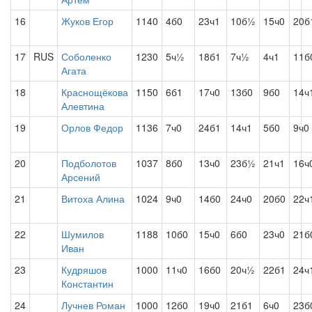
16
Жуков Егор
1140
4б0
23ч1
10б½
15ч0
20б
17
RUS
Соболенко
1230
5ч½
18б1
7ч½
4ч1
11б
Агата
18
Краснощёкова
1150
6б1
17ч0
13б0
9б0
14ч
Алевтина
19
Орлов Федор
1136
7ч0
24б1
14ч1
5б0
9ч0
20
Подболотов
1037
8б0
13ч0
23б½
21ч1
16ч
Арсений
21
Витоха Алина
1024
9ч0
14б0
24ч0
20б0
22ч
22
Шумилов
1188
10б0
15ч0
6б0
23ч0
21б
Иван
23
Кудряшов
1000
11ч0
16б0
20ч½
22б1
24ч
Константин
24
Лучнев Роман
1000
12б0
19ч0
21б1
6ч0
23б