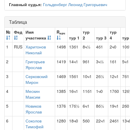
Главный судья:
Гольденберг Леонид Григорьевич
Таблица
№
Фед
Имя
R
тур
тур
нач
участника
тур 1
2
тур 3
4
тур
1
RUS
Харитонов
1498
13б1
8ч½
4б1
2ч0
10б
Николай
2
Григорьев
1419
14ч1
9б1
3ч½
1б1
5ч1
Ярослав
3
Серковский
1469
15б1
10ч1
2б½
12ч1
7б1
Мирон
4
Мескин
1385
16ч1
11б1
1ч0
17б0
12б
Максим
5
Новиков
1376
17б½
6ч1
8б½
19ч1
2б0
Ярослав
6
Соколов
1280
18ч0
5б0
22ч1
24б1
13ч
Тимофей