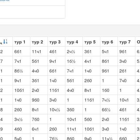
тур 1
тур 2
тур 3
тур 4
тур 5
тур 6
тур 7
О
ч
02
6б1
11ч1
4б1
2ч½
3б1
5ч1
9б1
6
37
7ч1
5б1
9ч1
1б½
4ч1
8б1
3ч0
5
71
8б½
4ч0
6б1
7ч1
1ч0
9б1
2б1
4
61
9ч1
3б1
1ч0
5б1
2б0
1
7ч0
4
62
10б1
2ч0
11б1
4ч0
8ч1
1б0
1
4
21
1ч0
9б0
3ч0
1
11б1
7ч½
10ч1
3
58
2б0
8ч1
10ч½
3б0
1
6б½
4б1
4
24
3ч½
7б0
1
10ч1
5б0
2ч0
11б1
3
79
4б0
6ч1
2б0
11ч1
10б1
3ч0
1ч0
3
00
5ч0
1
7б½
8б0
9ч0
11ч½
6б0
2