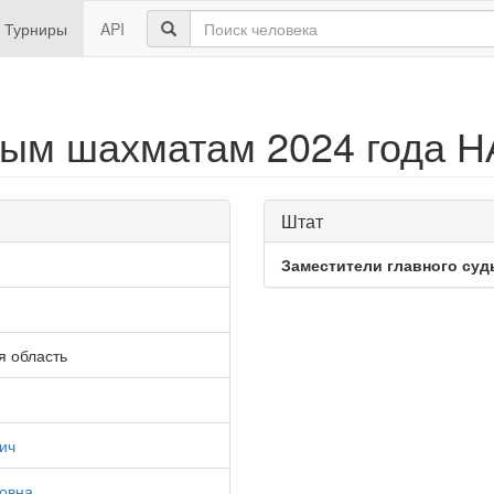
Турниры
API
ым шахматам 2024 года Н
Штат
Заместители главного суд
я область
ич
овна