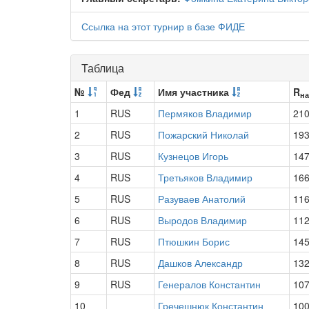
Ссылка на этот турнир в базе ФИДЕ
Таблица
№
Фед
Имя участника
R
на
1
RUS
Пермяков Владимир
21
2
RUS
Пожарский Николай
19
3
RUS
Кузнецов Игорь
14
4
RUS
Третьяков Владимир
16
5
RUS
Разуваев Анатолий
11
6
RUS
Выродов Владимир
11
7
RUS
Птюшкин Борис
14
8
RUS
Дашков Александр
13
9
RUS
Генералов Константин
10
10
Гречешнюк Константин
10