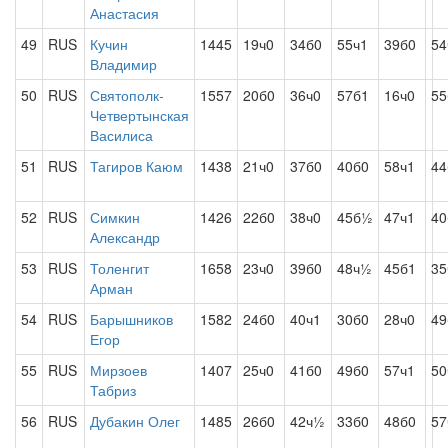
Анастасия
49
RUS
Кучин
1445
19ч0
34б0
55ч1
39б0
54
Владимир
50
RUS
Святополк-
1557
20б0
36ч0
57б1
16ч0
55
Четвертынская
Василиса
51
RUS
Тагиров Каюм
1438
21ч0
37б0
40б0
58ч1
44
52
RUS
Симкин
1426
22б0
38ч0
45б½
47ч1
4
Александр
53
RUS
Толенгит
1658
23ч0
39б0
48ч½
45б1
35
Арман
54
RUS
Барышников
1582
24б0
40ч1
30б0
28ч0
49
Егор
55
RUS
Мирзоев
1407
25ч0
41б0
49б0
57ч1
50
Табриз
56
RUS
Дубакин Олег
1485
26б0
42ч½
33б0
48б0
57