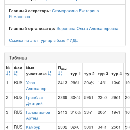
Главный секретарь:
Скоморохина Екатерина
Романовна
Главный организатор:
Воронина Ольга Александровна
Ссылка на этот турнир в базе ФИДЕ
Таблица
№
Фед
Имя
R
нач
участника
тур 1
тур 2
тур 3
тур 4
ту
1
RUS
Усов
2413
29б1
20ч½
14б1
10ч0
19
Александр
2
RUS
Гринблат
2369
30ч½
59б1
23ч0
29б1
20
Дмитрий
3
RUS
Галактионов
2413
31б½
33ч1
20б1
19ч1
10
Артем
4
RUS
Камбур
2302
32ч0
30б1
34ч1
25б1
5ч