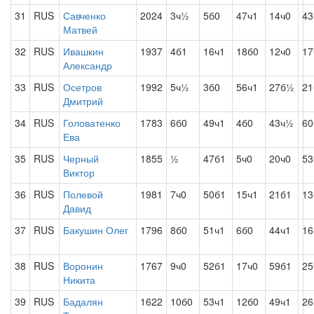
31
RUS
Савченко
2024
3ч½
5б0
47ч1
14ч0
43
Матвей
32
RUS
Ивашкин
1937
4б1
16ч1
18б0
12ч0
17
Александр
33
RUS
Осетров
1992
5ч½
3б0
56ч1
27б½
21
Дмитрий
34
RUS
Головатенко
1783
6б0
49ч1
4б0
43ч½
60
Ева
35
RUS
Черный
1855
½
47б1
5ч0
20ч0
53
Виктор
36
RUS
Полевой
1981
7ч0
50б1
15ч1
21б1
13
Давид
37
RUS
Бакушин Олег
1796
8б0
51ч1
6б0
44ч1
16
38
RUS
Воронин
1767
9ч0
52б1
17ч0
59б1
25
Никита
39
RUS
Бадалян
1622
10б0
53ч1
12б0
49ч1
26