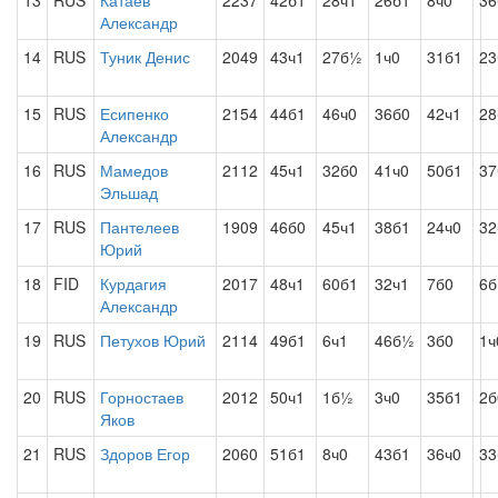
13
RUS
Катаев
2237
42б1
28ч1
26б1
8ч0
36
Александр
14
RUS
Туник Денис
2049
43ч1
27б½
1ч0
31б1
2
15
RUS
Есипенко
2154
44б1
46ч0
36б0
42ч1
28
Александр
16
RUS
Мамедов
2112
45ч1
32б0
41ч0
50б1
37
Эльшад
17
RUS
Пантелеев
1909
46б0
45ч1
38б1
24ч0
32
Юрий
18
FID
Курдагия
2017
48ч1
60б1
32ч1
7б0
6
Александр
19
RUS
Петухов Юрий
2114
49б1
6ч1
46б½
3б0
1ч
20
RUS
Горностаев
2012
50ч1
1б½
3ч0
35б1
2б
Яков
21
RUS
Здоров Егор
2060
51б1
8ч0
43б1
36ч0
33