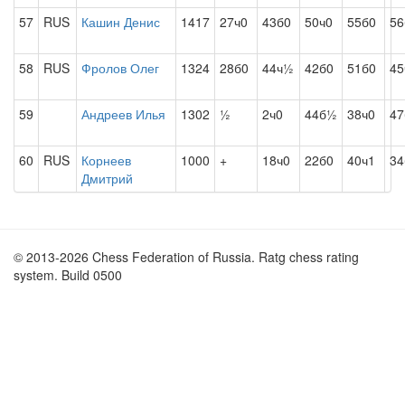
57
RUS
Кашин Денис
1417
27ч0
43б0
50ч0
55б0
56
58
RUS
Фролов Олег
1324
28б0
44ч½
42б0
51б0
45
59
Андреев Илья
1302
½
2ч0
44б½
38ч0
47
60
RUS
Корнеев
1000
+
18ч0
22б0
40ч1
34
Дмитрий
© 2013-2026 Chess Federation of Russia. Ratg chess rating
system. Build 0500