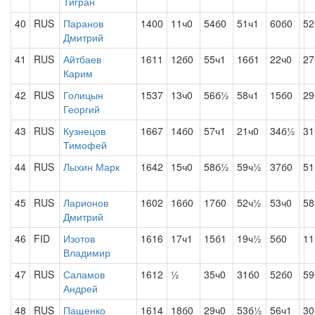
Тигран
40
RUS
Паранов
1400
11ч0
54б0
51ч1
60б0
5
Дмитрий
41
RUS
Айтбаев
1611
12б0
55ч1
16б1
22ч0
27
Карим
42
RUS
Голицын
1537
13ч0
56б½
58ч1
15б0
29
Георгий
43
RUS
Кузнецов
1667
14б0
57ч1
21ч0
34б½
31
Тимофей
44
RUS
Лыхин Марк
1642
15ч0
58б½
59ч½
37б0
51
45
RUS
Ларионов
1602
16б0
17б0
52ч½
53ч0
58
Дмитрий
46
FID
Изотов
1616
17ч1
15б1
19ч½
5б0
11
Владимир
47
RUS
Саламов
1612
½
35ч0
31б0
52б0
59
Андрей
48
RUS
Пащенко
1614
18б0
29ч0
53б½
56ч1
30