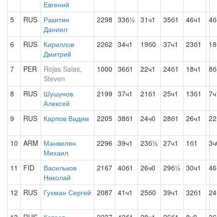
Евгений
5
RUS
Ракитин
2298
33б½
31ч1
35б1
46ч1
4б
Даниил
6
RUS
Кириллов
2262
34ч1
19б0
37ч1
23б1
1
Дмитрий
7
PER
Rojas Salas,
1000
36б1
22ч1
24б1
18ч1
8
Steven
8
RUS
Шушунов
2199
37ч1
21б1
25ч1
13б1
7
Алексей
9
RUS
Карпов Вадим
2205
38б1
24ч0
28б1
26ч1
22
10
ARM
Манвелян
2296
39ч1
23б½
27ч1
1б1
3ч
Михаил
11
FID
Васильков
2167
40б1
26ч0
29б½
30ч1
46
Николай
12
RUS
Гухман Сергей
2087
41ч1
25б0
39ч1
32б1
24