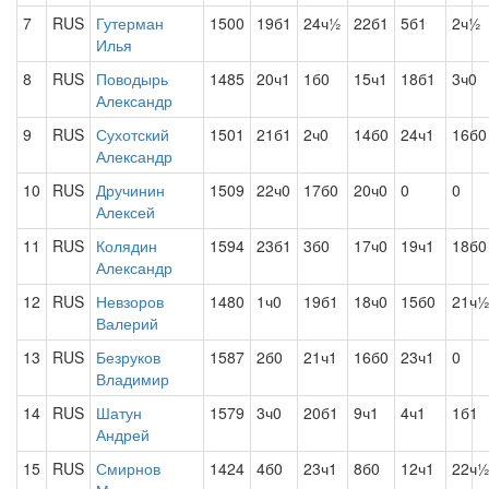
7
RUS
Гутерман
1500
19б1
24ч½
22б1
5б1
2ч½
Илья
8
RUS
Поводырь
1485
20ч1
1б0
15ч1
18б1
3ч0
Александр
9
RUS
Сухотский
1501
21б1
2ч0
14б0
24ч1
16б0
Александр
10
RUS
Дручинин
1509
22ч0
17б0
20ч0
0
0
Алексей
11
RUS
Колядин
1594
23б1
3б0
17ч0
19ч1
18б0
Александр
12
RUS
Невзоров
1480
1ч0
19б1
18ч0
15б0
21ч
Валерий
13
RUS
Безруков
1587
2б0
21ч1
16б0
23ч1
0
Владимир
14
RUS
Шатун
1579
3ч0
20б1
9ч1
4ч1
1б1
Андрей
15
RUS
Смирнов
1424
4б0
23ч1
8б0
12ч1
22ч