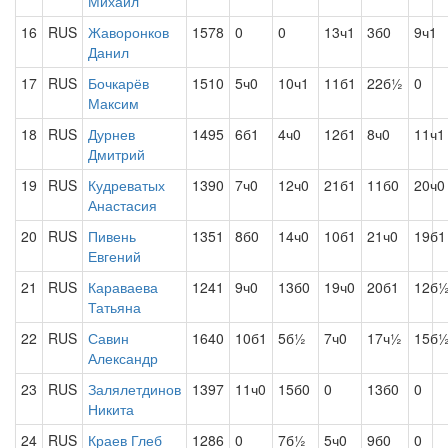
Михаил
16
RUS
Жаворонков
1578
0
0
13ч1
3б0
9ч1
Данил
17
RUS
Бочкарёв
1510
5ч0
10ч1
11б1
22б½
0
Максим
18
RUS
Дурнев
1495
6б1
4ч0
12б1
8ч0
11ч1
Дмитрий
19
RUS
Кудреватых
1390
7ч0
12ч0
21б1
11б0
20ч0
Анастасия
20
RUS
Пивень
1351
8б0
14ч0
10б1
21ч0
19б1
Евгений
21
RUS
Караваева
1241
9ч0
13б0
19ч0
20б1
12б
Татьяна
22
RUS
Савин
1640
10б1
5б½
7ч0
17ч½
15б
Александр
23
RUS
Залялетдинов
1397
11ч0
15б0
0
13б0
0
Никита
24
RUS
Краев Глеб
1286
0
7б½
5ч0
9б0
0