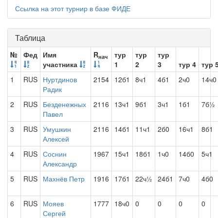
Ссылка на этот турнир в базе ФИДЕ
Таблица
№
Фед
Имя
R
тур
тур
тур
нач
участника
1
2
3
тур 4
тур 
1
RUS
Нуртдинов
2154
12б1
8ч1
4б1
2ч0
14ч0
Радик
2
RUS
Безденежных
2116
13ч1
9б1
3ч1
1б1
7б½
Павел
3
RUS
Умушкин
2116
14б1
11ч1
2б0
16ч1
8б1
Алексей
4
RUS
Соснин
1967
15ч1
18б1
1ч0
14б0
5ч1
Александр
5
RUS
Махнёв Петр
1916
17б1
22ч½
24б1
7ч0
4б0
6
RUS
Мояев
1777
18ч0
0
0
0
0
Сергей