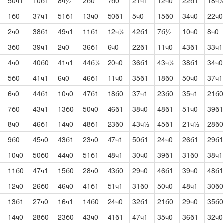
50ч1
10б1
8ч½
2б0
7б0
21ч1
12ч0
22б1
18ч
1б0
37ч1
51б1
13ч0
50б1
5ч0
15б0
34ч0
22ч0
2ч0
38б1
49ч1
11б1
12ч½
42б1
7б½
10ч0
8ч0
3б0
39ч1
2ч0
36б1
6ч0
22б1
11ч0
43б1
33ч1
4ч0
40б0
41ч1
44б½
20ч0
36б1
43ч½
38б1
34ч0
5б0
41ч1
6ч0
46б1
11ч0
35б1
18б0
50ч0
37ч1
6ч0
44б1
10ч0
47б1
18б0
37ч1
23б0
35ч1
21б0
7б0
43ч1
13б0
50ч0
46б1
38ч0
48б1
51ч0
39б1
8ч0
46б1
14ч0
48б1
23б0
43ч½
45б1
21ч½
28б0
9б0
45ч0
43б1
23ч0
47ч1
50б1
24ч0
26б1
29б1
10ч0
50б0
44ч0
51б1
48ч1
30ч0
39б1
31б0
38ч1
11б0
47ч1
15б0
28ч0
43б0
29ч0
46б1
39ч0
48б1
12ч0
26б0
46ч0
41б1
51ч1
31б0
50ч0
48ч1
30б0
13б1
27ч0
16ч1
14б0
24ч0
32б1
21б0
29ч0
35б0
14ч0
28б0
23б0
43ч0
41б1
47ч1
35ч0
36б1
32ч0