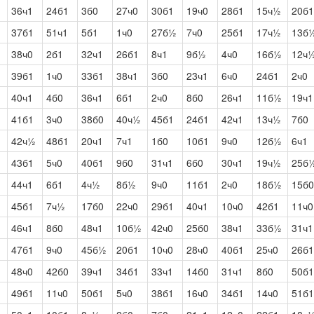
36ч1
24б1
3б0
27ч0
30б1
19ч0
28б1
15ч½
20б1
37б1
51ч1
5б1
1ч0
27б½
7ч0
25б1
17ч½
13б
38ч0
2б1
32ч1
26б1
8ч1
9б½
4ч0
16б½
12ч
39б1
1ч0
33б1
38ч1
3б0
23ч1
6ч0
24б1
2ч0
40ч1
4б0
36ч1
6б1
2ч0
8б0
26ч1
11б½
19ч1
41б1
3ч0
38б0
40ч½
45б1
24б1
42ч1
13ч½
7б0
42ч½
48б1
20ч1
7ч1
1б0
10б1
9ч0
12б½
6ч1
43б1
5ч0
40б1
9б0
31ч1
6б0
30ч1
19ч½
25б
44ч1
6б1
4ч½
8б½
9ч0
11б1
2ч0
18б½
15б0
45б1
7ч½
17б0
22ч0
29б1
40ч1
10ч0
42б1
11ч0
46ч1
8б0
48ч1
10б½
42ч0
25б0
38ч1
33б½
31ч1
47б1
9ч0
45б½
20б1
10ч0
28ч0
40б1
25ч0
26б1
48ч0
42б0
39ч1
34б1
33ч1
14б0
31ч1
8б0
50б1
49б1
11ч0
50б1
5ч0
38б1
16ч0
34б1
14ч0
51б1