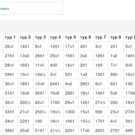
ович
тур 1
тур 2
тур 3
тур 4
тур 5
тур 6
тур 7
тур 8
тур 
26ч1
14б1
9ч1
12б1
17ч1
4б1
3ч1
2б1
5ч1
27б1
13ч0
28б1
25ч1
15б1
3ч0
19б1
1ч0
14б1
28ч1
16б1
11ч1
4б0
14ч1
2б1
1б0
7ч1
9ч0
29б1
15ч1
19б½
3ч1
5б1
1ч0
13б1
9б0
10ч1
30ч1
18б1
12ч0
24б1
4ч0
26б1
8ч1
6б1
1б0
31б1
19ч0
30б1
15ч0
28б1
18ч1
14б1
5ч0
17б0
32ч1
20б½
42ч1
17б0
25ч1
12б1
27ч½
3б0
16ч1
33б1
21ч1
25б½
19ч½
13б0
15ч1
5б0
23ч1
27б1
34ч1
22б1
1б0
18ч1
19б1
13ч½
17б1
4ч1
3б1
35б1
25ч0
31б1
21ч½
22б1
17ч0
20б1
27б1
4б0