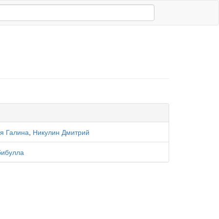
ая Галина
,
Никулин Дмитрий
бибулла