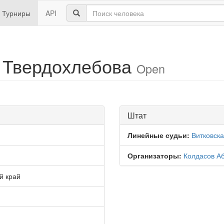
Турниры
API
. Твердохлебова
Open
Штат
Линейные судьи:
Витковск
Организаторы:
Колдасов А
й край