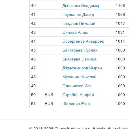
40
Дьяченко Владимир
1108
41
Глушанян Давид
1068
42
Глядяев Николай
1047
43
Синаев Алим
1031
44
Эсбергенов Анварбек
1014
45
Байгараев Нурлан
1000
46
Биякаева Самира
1000
47
Джентемиров Имран
1000
48
Муханин Николай
1000
49
Одениязов Иса
1000
50
RUS
Скрябин Андрей
1000
51
RUS
Шаляпин Егор
1000
© 2013-2026 Chess Federation of Russia. Ratg chess 