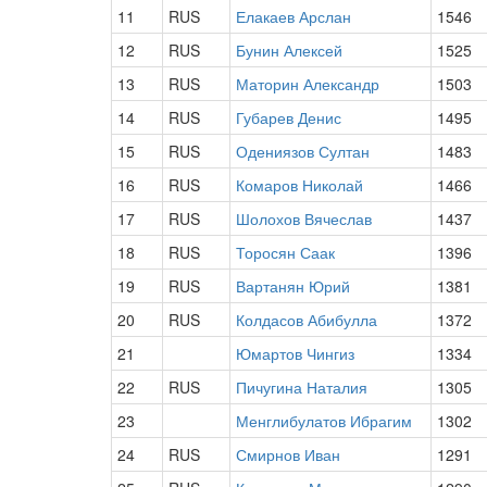
11
RUS
Елакаев Арслан
1546
12
RUS
Бунин Алексей
1525
13
RUS
Маторин Александр
1503
14
RUS
Губарев Денис
1495
15
RUS
Одениязов Султан
1483
16
RUS
Комаров Николай
1466
17
RUS
Шолохов Вячеслав
1437
18
RUS
Торосян Саак
1396
19
RUS
Вартанян Юрий
1381
20
RUS
Колдасов Абибулла
1372
21
Юмартов Чингиз
1334
22
RUS
Пичугина Наталия
1305
23
Менглибулатов Ибрагим
1302
24
RUS
Смирнов Иван
1291