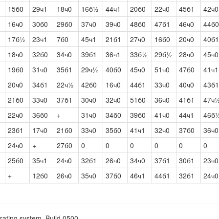
15б0
29ч1
18ч0
16б½
44ч1
20б0
22ч0
45б1
42ч0
16ч0
30б0
29б0
37ч0
39ч0
48б0
47б1
46ч0
44б0
17б½
23ч1
7б0
45ч1
21б1
27ч0
16б0
20ч0
40б1
18ч0
32б0
34ч0
39б1
36ч1
33б½
29б½
28ч0
45ч0
19б0
31ч0
35б1
29ч½
40б0
45ч0
51ч0
47б0
41ч1
20ч0
34б1
22ч½
42б0
16ч0
44б1
33ч0
40ч0
43б1
21б0
33ч0
37б1
30ч0
32ч0
51б0
36ч0
41б1
47ч
22ч0
36б0
+
31ч0
34б0
39б0
41ч0
44ч1
46б
23б1
17ч0
21б0
33ч0
35б0
41ч1
32ч0
37б0
36ч0
24ч0
+
27б0
0
0
0
0
0
0
25б0
35ч1
24ч0
32б1
26ч0
34ч0
37б1
30б1
23ч0
+
12б0
26ч0
35ч0
37б0
46ч1
44б1
32б1
24ч0
rating system. Build 0500