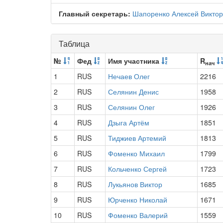
Главный секретарь:
Шапоренко Алексей Виктор
Таблица
№
Фед
Имя участника
R
нач
1
RUS
Нечаев Олег
2216
2
RUS
Селянин Денис
1958
3
RUS
Селянин Олег
1926
4
RUS
Дзыга Артём
1851
5
RUS
Тиджиев Артемий
1813
6
RUS
Фоменко Михаил
1799
7
RUS
Кольченко Сергей
1723
8
RUS
Лукьянов Виктор
1685
9
RUS
Юрченко Николай
1671
10
RUS
Фоменко Валерий
1559