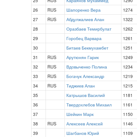
25
RUS
Караянов Мухаммед
1290
26
RUS
Шапоренко Вера
1274
27
RUS
Абдулжалиев Алан
1322
28
Оразбаев Темирбулат
1262
29
Горобец Варвара
1261
30
Битаев Бекмухамбет
1251
31
RUS
Арутюнян Гарик
1249
32
RUS
Вдовыченко Полина
1234
33
RUS
Богачук Александр
1219
34
RUS
Тиджиев Алан
1215
35
Катрышов Василий
1181
36
Твердохлебов Михаил
1161
37
Шейкин Марк
1150
38
RUS
Алексеев Алексей
1146
39
Шагбанов Юрий
1109