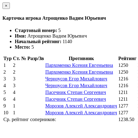
×
Карточка игрока Атрощенко Вадим Юрьевич
Стартовый номер:
5
Имя:
Атрощенко Вадим Юрьевич
Начальный рейтинг:
1140
Место:
5
Тур
Ст. №
Разр/Зв
Противник
Рейтинг
1
2
Пархоменко Ксения Евгеньевна
1250
2
2
Пархоменко Ксения Евгеньевна
1250
3
3
Черноусов Егор Михайлович
1216
4
3
Черноусов Егор Михайлович
1216
5
4
Пасечник Степан Сергеевич
1211
6
4
Пасечник Степан Сергеевич
1211
9
1
Морозов Алексей Александрович
1277
10
1
Морозов Алексей Александрович
1277
Ср. рейтинг соперников:
1238.50