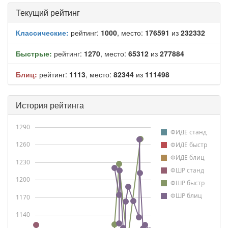
Текущий рейтинг
Классические:
рейтинг:
1000
, место:
176591
из
232332
Быстрые:
рейтинг:
1270
, место:
65312
из
277884
Блиц:
рейтинг:
1113
, место:
82344
из
111498
История рейтинга
1290
ФИДЕ станд
1260
ФИДЕ быстр
ФИДЕ блиц
1230
ФШР станд
1200
ФШР быстр
ФШР блиц
1170
1140