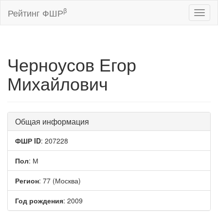
β
Рейтинг ФШР
Toggl
naviga
Черноусов Егор
Михайлович
Общая информация
ФШР ID
: 207228
Пол
: М
Регион
: 77 (Москва)
Год рождения
: 2009