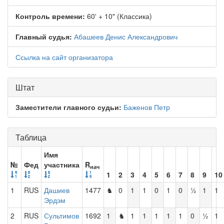
Контроль времени:
60' + 10" (Классика)
Главный судья:
Абашеев Денис Александрович
Ссылка на сайт организатора
Штат
Заместители главного судьи:
Баженов Петр
Таблица
Имя
№
Фед
участника
R
нач
1
2
3
4
5
6
7
8
9
10
1
RUS
Дашиев
1477
♞
0
1
1
0
1
0
½
1
1
Эрдэм
2
RUS
Сультимов
1692
1
♞
1
1
1
1
1
0
½
1