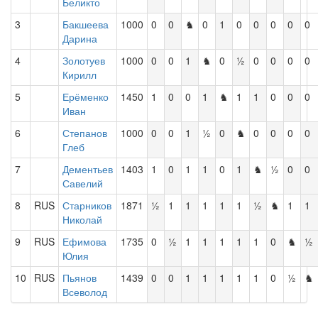
Беликто
3
Бакшеева
1000
0
0
♞
0
1
0
0
0
0
0
Дарина
4
Золотуев
1000
0
0
1
♞
0
½
0
0
0
0
Кирилл
5
Ерёменко
1450
1
0
0
1
♞
1
1
0
0
0
Иван
6
Степанов
1000
0
0
1
½
0
♞
0
0
0
0
Глеб
7
Дементьев
1403
1
0
1
1
0
1
♞
½
0
0
Савелий
8
RUS
Старников
1871
½
1
1
1
1
1
½
♞
1
1
Николай
9
RUS
Ефимова
1735
0
½
1
1
1
1
1
0
♞
½
Юлия
10
RUS
Пьянов
1439
0
0
1
1
1
1
1
0
½
♞
Всеволод