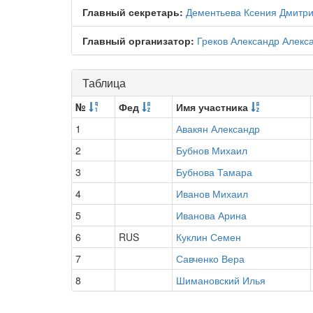
Главный секретарь:
Дементьева Ксения Дмитр
Главный организатор:
Греков Александр Алекс
Таблица
№
Фед
Имя участника
1
Авакян Александр
2
Бубнов Михаил
3
Бубнова Тамара
4
Иванов Михаил
5
Иванова Арина
6
RUS
Куклин Семен
7
Савченко Вера
8
Шимановский Илья