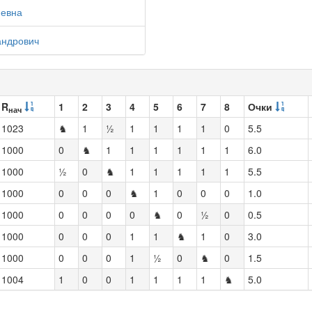
иевна
андрович
R
1
2
3
4
5
6
7
8
Очки
нач
1023
♞
1
½
1
1
1
1
0
5.5
1000
0
♞
1
1
1
1
1
1
6.0
1000
½
0
♞
1
1
1
1
1
5.5
1000
0
0
0
♞
1
0
0
0
1.0
1000
0
0
0
0
♞
0
½
0
0.5
1000
0
0
0
1
1
♞
1
0
3.0
1000
0
0
0
1
½
0
♞
0
1.5
1004
1
0
0
1
1
1
1
♞
5.0