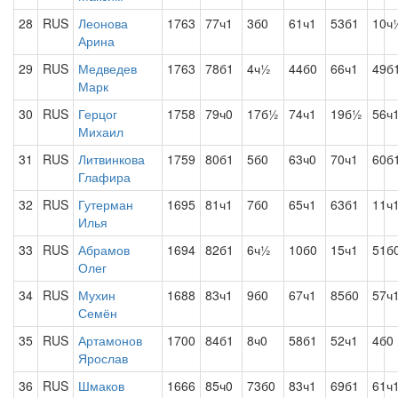
28
RUS
Леонова
1763
77ч1
3б0
61ч1
53б1
10ч
Арина
29
RUS
Медведев
1763
78б1
4ч½
44б0
66ч1
49б
Марк
30
RUS
Герцог
1758
79ч0
17б½
74ч1
19б½
56ч
Михаил
31
RUS
Литвинкова
1759
80б1
5б0
63ч0
70ч1
60б
Глафира
32
RUS
Гутерман
1695
81ч1
7б0
65ч1
63б1
11ч
Илья
33
RUS
Абрамов
1694
82б1
6ч½
10б0
15ч1
51б
Олег
34
RUS
Мухин
1688
83ч1
9б0
67ч1
85б0
57ч
Семён
35
RUS
Артамонов
1700
84б1
8ч0
58б1
52ч1
4б0
Ярослав
36
RUS
Шмаков
1666
85ч0
73б0
83ч1
69б1
61ч