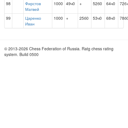
98
Фирстов
1000
49ч0
+
52б0
64ч0
72б
Матвей
99
Царенко
1000
+
25б0
53ч0
68ч0
78б
Иван
© 2013-2026 Chess Federation of Russia. Ratg chess rating
system. Build 0500