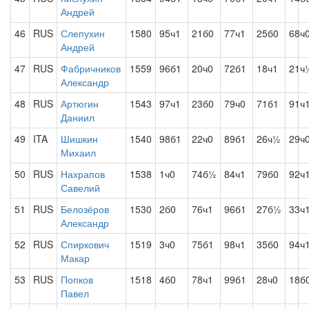
Андрей
46
RUS
Слепухин
1580
95ч1
21б0
77ч1
25б0
68ч
Андрей
47
RUS
Фабричников
1559
96б1
20ч0
72б1
18ч1
21ч
Александр
48
RUS
Артюгин
1543
97ч1
23б0
79ч0
71б1
91ч
Даниил
49
ITA
Шишкин
1540
98б1
22ч0
89б1
26ч½
29ч
Михаил
50
RUS
Нахрапов
1538
1ч0
74б½
84ч1
79б0
92ч
Савелий
51
RUS
Белозёров
1530
2б0
76ч1
96б1
27б½
33ч
Александр
52
RUS
Спиркович
1519
3ч0
75б1
98ч1
35б0
94ч
Макар
53
RUS
Попков
1518
4б0
78ч1
99б1
28ч0
18б
Павел