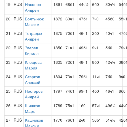
19
RUS
Насонов
1891
68б1
44ч½
6б0
30ч½
54б
Андрей
20
RUS
Болтынюк
1872
69ч1
47б1
7ч0
45б0
55ч
Максим
21
RUS
Тетрадзе
1875
70б1
46ч1
2б0
40ч1
47б
Андрей
22
RUS
Зверев
1856
71ч1
49б1
9ч1
5б0
79ч
Кирилл
23
RUS
Клещева
1825
72б1
48ч1
8б0
42ч½
38б
Мария
24
RUS
Старков
1804
73ч1
79б1
11ч1
7б0
9ч0
Алексей
25
RUS
Нестеров
1797
74б1
99ч1
4б0
46ч1
8б0
Андрей
26
RUS
Шишков
1789
75ч1
1б0
57ч1
49б½
44ч
Марк
27
RUS
Кашников
1770
76б1
2ч0
56б1
51ч½
42б
Максим