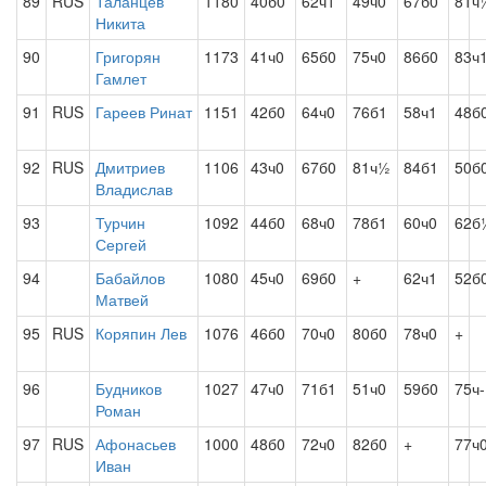
89
RUS
Таланцев
1180
40б0
62ч1
49ч0
67б0
81ч
Никита
90
Григорян
1173
41ч0
65б0
75ч0
86б0
83ч
Гамлет
91
RUS
Гареев Ринат
1151
42б0
64ч0
76б1
58ч1
48б
92
RUS
Дмитриев
1106
43ч0
67б0
81ч½
84б1
50б
Владислав
93
Турчин
1092
44б0
68ч0
78б1
60ч0
62б
Сергей
94
Бабайлов
1080
45ч0
69б0
+
62ч1
52б
Матвей
95
RUS
Коряпин Лев
1076
46б0
70ч0
80б0
78ч0
+
96
Будников
1027
47ч0
71б1
51ч0
59б0
75ч-
Роман
97
RUS
Афонасьев
1000
48б0
72ч0
82б0
+
77ч
Иван