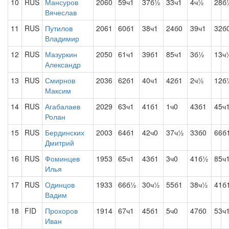
10
RUS
Мансуров
2060
59ч1
37б½
33ч1
4ч½
28б
Вячеслав
11
RUS
Путилов
2061
60б1
38ч1
24б0
39ч1
32б
Владимир
12
RUS
Мазуркин
2050
61ч1
39б1
85ч1
3б½
13ч
Александр
13
RUS
Смирнов
2036
62б1
40ч1
42б1
2ч½
12б
Максим
14
RUS
Агабалаев
2029
63ч1
41б1
1ч0
43б1
45ч
Ролан
15
RUS
Бердинских
2003
64б1
42ч0
37ч½
33б0
66б
Дмитрий
16
RUS
Фоминцев
1953
65ч1
43б1
3ч0
41б½
85ч
Илья
17
RUS
Одинцов
1933
66б½
30ч½
55б1
38ч½
41б
Вадим
18
FID
Прохоров
1914
67ч1
45б1
5ч0
47б0
53ч
Иван