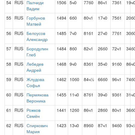
54
RUS
Палчиди
1506
5ч0
77б0
86ч1
73б1
19ч
Вадим
55
RUS
Горбунов
1494
6б0
80ч1
17ч0
75б1
20б
Матвей
56
RUS
Белоусов
1485
7ч0
81б1
27ч0
77б1
30б
Александр
57
RUS
Бородулин
1484
8б0
82ч1
26б0
72ч1
34б
Глеб
58
RUS
Лебедев
1468
9ч0
83б1
35ч0
91б0
86ч
Андрей
59
RUS
Жлудова
1462
10б0
84ч½
66б0
96ч1
74б
Софья
60
RUS
Пермякова
1455
11ч0
87б1
39ч0
93б1
31ч
Вероника
61
RUS
Рожков
1441
12б0
86ч1
28б0
80ч1
36б
Семён
62
RUS
Спиркович
1423
13ч0
89б0
87ч1
94б0
93ч
Мария