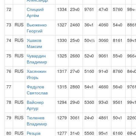
72
Спицкий
1334
23ч0
97б1
47ч0
57б0
98ч-
Артём
73
RUS
Вьюженко
1327
24б0
36ч1
40б0
54ч0
88б
Георгий
74
RUS
Ушаков
1330
25ч0
50ч½
30б0
81б1
59ч
Максим
75
RUS
Чувардин
1325
26б0
52ч0
90б1
55ч0
96б
Владимир
76
RUS
Хасянжин
1317
27ч0
51б0
91ч0
87б0
84ч
Игорь
77
Федулов
1315
28б0
54ч1
46б0
56ч0
97б
Святослав
78
RUS
Вайснер
1294
29ч0
53б0
93ч0
95б1
99ч
Артур
79
RUS
Тюленев
1279
30б1
24ч0
48б1
50ч1
22б
Владимир
80
RUS
Резцов
1277
31ч0
55б0
95ч1
61б0
69ч