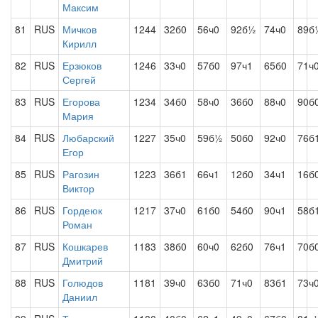
Максим
81
RUS
Мичков
1244
32б0
56ч0
92б½
74ч0
89б
Кирилл
82
RUS
Ерзюков
1246
33ч0
57б0
97ч1
65б0
71ч
Сергей
83
RUS
Егорова
1234
34б0
58ч0
36б0
88ч0
90б
Мария
84
RUS
Любарский
1227
35ч0
59б½
50б0
92ч0
76б
Егор
85
RUS
Рагозин
1223
36б1
66ч1
12б0
34ч1
16б
Виктор
86
RUS
Гордеюк
1217
37ч0
61б0
54б0
90ч1
58б
Роман
87
RUS
Кошкарев
1183
38б0
60ч0
62б0
76ч1
70б
Дмитрий
88
RUS
Голюдов
1181
39ч0
63б0
71ч0
83б1
73ч
Даниил