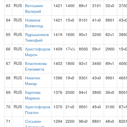
63
RUS
Ветошкин
1421
14б0
88ч1
31б1
32ч0
37б
Валерий
64
RUS
Новиков
1421
15ч0
91б1
41ч0
98б1
43ч
Всеволод
65
RUS
Ядрышников
1419
16б0
90ч1
32б0
82ч1
39б
Тимофей
66
RUS
Христофоров
1409
17ч½
85б0
59ч1
29б0
15ч
Мирон
67
RUS
Власенкова
1403
18б0
92ч1
34б0
89ч1
40б
Елизавета
68
RUS
Никитин
1396
19ч0
93б1
43ч0
99б1
46б
Макар
69
RUS
Карпова
1376
20б0
94ч1
38б0
36ч0
80б
Марина
70
RUS
Христофоров
1370
21ч0
95б1
45ч0
31б0
87ч
Платон
71
Сосыкин
1294
22б0
96ч0
88б1
48ч0
82б
Александр