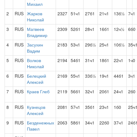
Михаил
2
RUS
Жарков
2327
51ч1
27б1
21ч1
13б½
7ч1
Николай
3
RUS
Матвеев
2309
52б1
28ч1
16б1
12ч½
6б0
Владимир
4
RUS
Засухин
2183
53ч1
29б½
25ч1
10б½
35ч
Вадим
5
RUS
Волков
2194
54б1
31ч1
18б1
22ч1
1ч0
Николай
6
RUS
Белецкий
2169
55ч1
33б½
19ч1
44б1
3ч1
Алексей
7
RUS
Краев Глеб
2119
56б1
32ч1
20б1
24ч1
2б0
8
RUS
Кузнецов
2081
57ч1
35б1
23ч1
1б0
25ч
Алексей
9
RUS
Безденежных
2063
58б1
34ч1
22б0
37ч1
24б
Павел