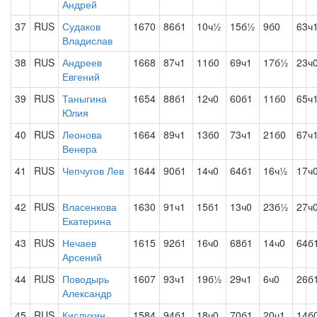
Андрей
37
RUS
Судаков
1670
86б1
10ч½
15б½
9б0
63ч
Владислав
38
RUS
Андреев
1668
87ч1
11б0
69ч1
17б½
23ч
Евгений
39
RUS
Таныгина
1654
88б1
12ч0
60б1
11б0
65ч
Юлия
40
RUS
Леонова
1664
89ч1
13б0
73ч1
21б0
67ч
Венера
41
RUS
Чепчугов Лев
1644
90б1
14ч0
64б1
16ч½
17ч
42
RUS
Власенкова
1630
91ч1
15б1
13ч0
23б½
27ч
Екатерина
43
RUS
Нечаев
1615
92б1
16ч0
68б1
14ч0
64б
Арсений
44
RUS
Поводырь
1607
93ч1
19б½
29ч1
6ч0
26б
Александр
45
RUS
Кислухин
1584
94б1
18ч0
70б1
20ч1
14б