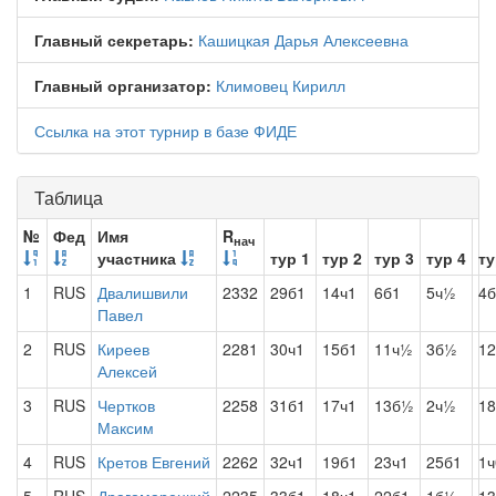
Главный секретарь:
Кашицкая Дарья Алексеевна
Главный организатор:
Климовец Кирилл
Ссылка на этот турнир в базе ФИДЕ
Таблица
№
Фед
Имя
R
нач
участника
тур 1
тур 2
тур 3
тур 4
ту
1
RUS
Двалишвили
2332
29б1
14ч1
6б1
5ч½
4б
Павел
2
RUS
Киреев
2281
30ч1
15б1
11ч½
3б½
12
Алексей
3
RUS
Чертков
2258
31б1
17ч1
13б½
2ч½
1
Максим
4
RUS
Кретов Евгений
2262
32ч1
19б1
23ч1
25б1
1ч