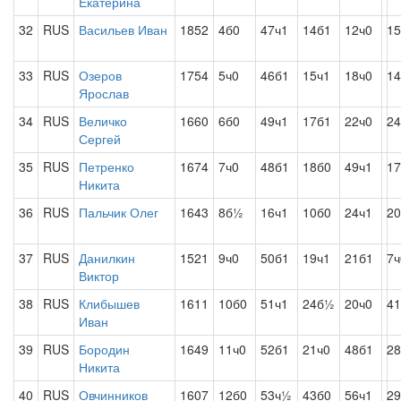
Екатерина
32
RUS
Васильев Иван
1852
4б0
47ч1
14б1
12ч0
15
33
RUS
Озеров
1754
5ч0
46б1
15ч1
18ч0
14
Ярослав
34
RUS
Величко
1660
6б0
49ч1
17б1
22ч0
24
Сергей
35
RUS
Петренко
1674
7ч0
48б1
18б0
49ч1
17
Никита
36
RUS
Пальчик Олег
1643
8б½
16ч1
10б0
24ч1
20
37
RUS
Данилкин
1521
9ч0
50б1
19ч1
21б1
7ч
Виктор
38
RUS
Клибышев
1611
10б0
51ч1
24б½
20ч0
41
Иван
39
RUS
Бородин
1649
11ч0
52б1
21ч0
48б1
28
Никита
40
RUS
Овчинников
1607
12б0
53ч½
43б0
56ч1
29