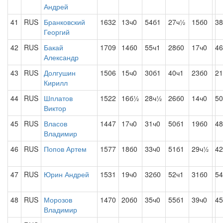
Андрей
41
RUS
Бранковский
1632
13ч0
54б1
27ч½
15б0
38
Георгий
42
RUS
Бакай
1709
14б0
55ч1
28б0
17ч0
4
Александр
43
RUS
Долгушин
1506
15ч0
30б1
40ч1
23б0
21
Кирилл
44
RUS
Шплатов
1522
16б½
28ч½
26б0
14ч0
50
Виктор
45
RUS
Власов
1447
17ч0
31ч0
50б1
19б0
48
Владимир
46
RUS
Попов Артем
1577
18б0
33ч0
51б1
29ч½
4
47
RUS
Юрин Андрей
1531
19ч0
32б0
52ч1
31б0
54
48
RUS
Морозов
1470
20б0
35ч0
55б1
39ч0
45
Владимир