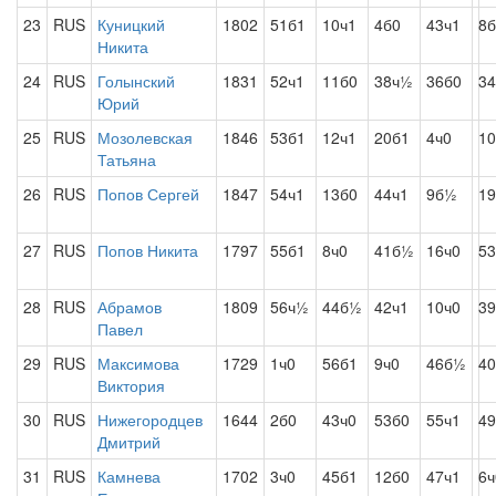
23
RUS
Куницкий
1802
51б1
10ч1
4б0
43ч1
8б
Никита
24
RUS
Голынский
1831
52ч1
11б0
38ч½
36б0
34
Юрий
25
RUS
Мозолевская
1846
53б1
12ч1
20б1
4ч0
1
Татьяна
26
RUS
Попов Сергей
1847
54ч1
13б0
44ч1
9б½
19
27
RUS
Попов Никита
1797
55б1
8ч0
41б½
16ч0
53
28
RUS
Абрамов
1809
56ч½
44б½
42ч1
10ч0
39
Павел
29
RUS
Максимова
1729
1ч0
56б1
9ч0
46б½
40
Виктория
30
RUS
Нижегородцев
1644
2б0
43ч0
53б0
55ч1
49
Дмитрий
31
RUS
Камнева
1702
3ч0
45б1
12б0
47ч1
6ч