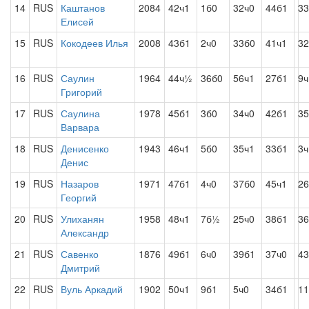
14
RUS
Каштанов
2084
42ч1
1б0
32ч0
44б1
33
Елисей
15
RUS
Кокодеев Илья
2008
43б1
2ч0
33б0
41ч1
32
16
RUS
Саулин
1964
44ч½
36б0
56ч1
27б1
9ч
Григорий
17
RUS
Саулина
1978
45б1
3б0
34ч0
42б1
35
Варвара
18
RUS
Денисенко
1943
46ч1
5б0
35ч1
33б1
3
Денис
19
RUS
Назаров
1971
47б1
4ч0
37б0
45ч1
26
Георгий
20
RUS
Улиханян
1958
48ч1
7б½
25ч0
38б1
36
Александр
21
RUS
Савенко
1876
49б1
6ч0
39б1
37ч0
43
Дмитрий
22
RUS
Вуль Аркадий
1902
50ч1
9б1
5ч0
34б1
11