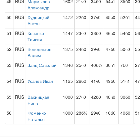
49
RUS
Мармылев
1602
21ч0
34б0
54ч1
35б0
30
Александр
50
RUS
Худницкий
1472
22б0
37ч0
45ч0
52б1
44
Антон
51
RUS
Коченко
1447
23ч0
38б0
46ч0
54б0
56
Таисия
52
RUS
Венедиктов
1375
24б0
39ч0
47б0
50ч0
55
Вадим
53
RUS
Заяц Савелий
1346
25ч0
40б½
30ч1
7б0
27
54
RUS
Усачев Иван
1125
26б0
41ч0
49б0
51ч1
47
55
RUS
Вахницкая
1000
27ч0
42б0
48ч0
30б0
52
Нина
56
Фоменко
1000
28б½
29ч0
16б0
40б0
51
Наталья