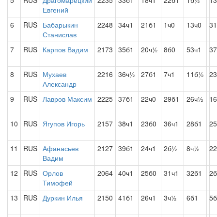
5
RUS
Драгомарецкий
2235
33б1
18ч1
22б1
1б½
13
Евгений
6
RUS
Бабарыкин
2248
34ч1
21б1
1ч0
13ч0
31
Станислав
7
RUS
Карпов Вадим
2173
35б1
20ч½
8б0
53ч1
37
8
RUS
Мухаев
2216
36ч½
27б1
7ч1
11б½
23
Александр
9
RUS
Лавров Максим
2225
37б1
22ч0
29б1
26ч½
16
10
RUS
Ягупов Игорь
2157
38ч1
23б0
36ч1
28б1
2
11
RUS
Афанасьев
2127
39б1
24ч1
2б½
8ч½
22
Вадим
12
RUS
Орлов
2064
40ч1
25б0
31ч1
32б1
2б
Тимофей
13
RUS
Дуркин Илья
2150
41б1
26ч1
3ч½
6б1
5б