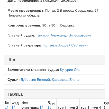
Даты проведения:
21.08.2024 - 29.08.2024
Место проведения:
г. Пенза, 2-й проезд Свердлова, 27,
Пензенская область
Контроль времени:
90` + 30`` (Классика)
Главный судья:
Тимакин Александр Вячеславович
Главный секретарь:
Копылов Андрей Сергеевич
Штат
Заместители главного судьи:
Кучурин Олег
Судьи:
Дубровин Евгений
,
Карсакова Елена
Таблица
№
Фед
Имя
R
ту
нач
участника
тур 1
тур 2
тур 3
тур 4
5