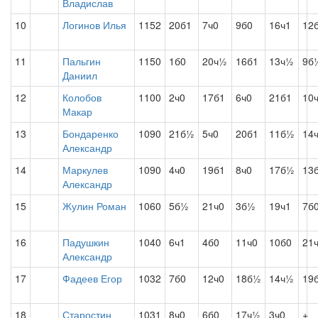
Владислав
10
Логинов Илья
1152
20б1
7ч0
9б0
16ч1
12
11
Пальгин
1150
1б0
20ч½
16б1
13ч½
9б
Даниил
12
Колобов
1100
2ч0
17б1
6ч0
21б1
10
Макар
13
Бондаренко
1090
21б½
5ч0
20б1
11б½
14
Александр
14
Маркулев
1090
4ч0
19б1
8ч0
17б½
13
Александр
15
Жулин Роман
1060
5б½
21ч0
3б½
19ч1
7б
16
Падушкин
1040
6ч1
4б0
11ч0
10б0
21
Александр
17
Фадеев Егор
1032
7б0
12ч0
18б½
14ч½
19
18
Старостин
1031
8ч0
6б0
17ч½
3ч0
+