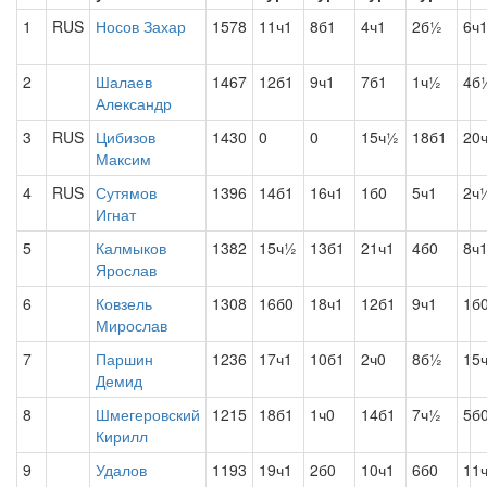
1
RUS
Носов Захар
1578
11ч1
8б1
4ч1
2б½
6ч
2
Шалаев
1467
12б1
9ч1
7б1
1ч½
4б
Александр
3
RUS
Цибизов
1430
0
0
15ч½
18б1
20
Максим
4
RUS
Сутямов
1396
14б1
16ч1
1б0
5ч1
2ч
Игнат
5
Калмыков
1382
15ч½
13б1
21ч1
4б0
8ч
Ярослав
6
Ковзель
1308
16б0
18ч1
12б1
9ч1
1б
Мирослав
7
Паршин
1236
17ч1
10б1
2ч0
8б½
15
Демид
8
Шмегеровский
1215
18б1
1ч0
14б1
7ч½
5б
Кирилл
9
Удалов
1193
19ч1
2б0
10ч1
6б0
11