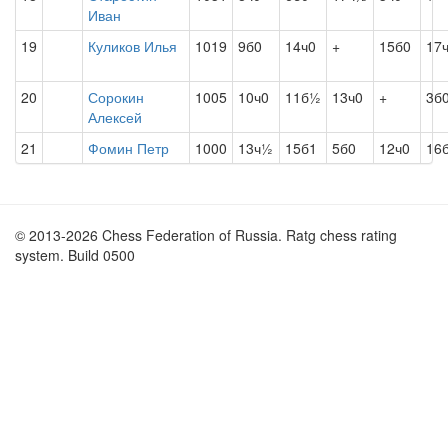
Иван
19
Куликов Илья
1019
9б0
14ч0
+
15б0
17
20
Сорокин
1005
10ч0
11б½
13ч0
+
3б
Алексей
21
Фомин Петр
1000
13ч½
15б1
5б0
12ч0
16
© 2013-2026 Chess Federation of Russia. Ratg chess rating
system. Build 0500