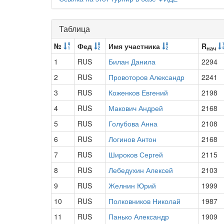
Таблица
№
Фед
Имя участника
R
нач
1
RUS
Билан Данила
2294
2
RUS
Провоторов Александр
2241
3
RUS
Коженков Евгений
2198
4
RUS
Макович Андрей
2168
5
RUS
Голубова Анна
2108
6
RUS
Логинов Антон
2168
7
RUS
Широков Сергей
2115
8
RUS
Лебедухин Алексей
2103
9
RUS
Желнин Юрий
1999
10
RUS
Полковников Николай
1987
11
RUS
Панько Александр
1909