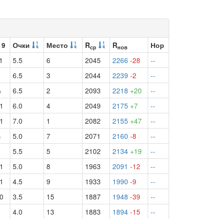
 9
Очки
Место
R
R
Нор
ср
нов
1
5.5
6
2045
2266
-28
--
6.5
3
2044
2239
-2
--
½
6.5
2
2093
2218
+20
--
1
6.0
4
2049
2175
+7
--
1
7.0
1
2082
2155
+47
--
½
5.0
7
2071
2160
-8
--
5.5
5
2102
2134
+19
--
1
5.0
8
1963
2091
-12
--
1
4.5
9
1933
1990
-9
--
0
3.5
15
1887
1948
-39
--
4.0
13
1883
1894
-15
--