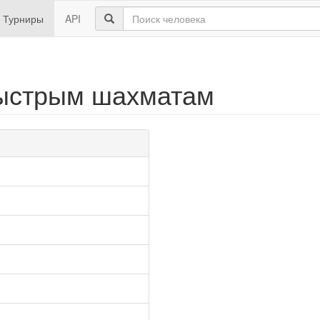
Турниры
API
быстрым шахматам