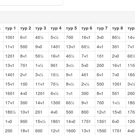
тур 1
тур 2
тур 3
тур 4
тур 5
тур 6
тур 7
тур 8
тур
10б1
6ч1
4б½
5ч½
7б0
16ч1
3ч0
8б½
14ч
11ч1
5б0
9ч0
14б1
13ч1
6б½
4ч1
3б1
7ч1
12б1
8ч1
5б½
16ч1
4б½
7ч1
1б1
2ч0
6б
13ч1
7б1
1ч½
9б1
3ч½
5ч0
2б0
16ч1
11б
14б1
2ч1
3ч½
1б½
9ч1
4б1
6ч1
7ч0
16б
15ч1
1б0
11ч1
7б½
8ч½
2ч½
5б0
10б1
3ч
16б1
4ч0
12б1
6ч½
1ч1
3б0
8ч1
5б1
2б0
17ч1
3б0
14ч1
13б0
6б½
9ч1
7б0
1ч½
18б
18б½
10ч1
2б1
4ч0
5б0
8б0
12ч1
15ч0
17б
1ч0
9б0
15ч½
18б1
14ч0
17б1
13б1
6ч0
12б
2б0
18ч1
6б0
12ч1
16б0
13ч1
15б0
17б1
4ч0