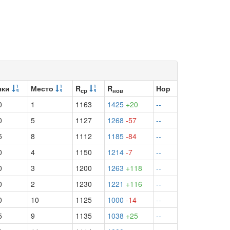
чки
Место
R
R
Нор
ср
нов
0
1
1163
1425
+20
--
0
5
1127
1268
-57
--
5
8
1112
1185
-84
--
0
4
1150
1214
-7
--
0
3
1200
1263
+118
--
0
2
1230
1221
+116
--
0
10
1125
1000
-14
--
5
9
1135
1038
+25
--