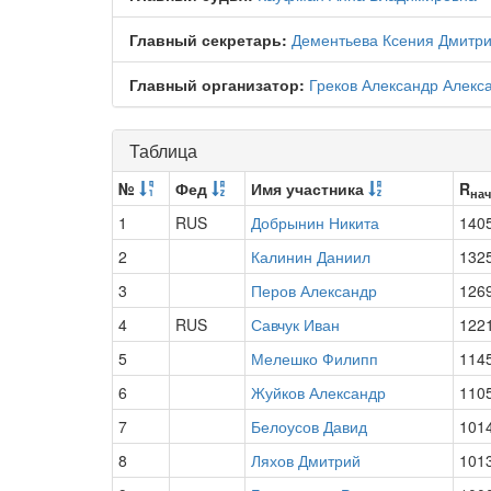
Главный секретарь:
Дементьева Ксения Дмитр
Главный организатор:
Греков Александр Алекс
Таблица
№
Фед
Имя участника
R
нач
1
RUS
Добрынин Никита
140
2
Калинин Даниил
132
3
Перов Александр
126
4
RUS
Савчук Иван
122
5
Мелешко Филипп
114
6
Жуйков Александр
110
7
Белоусов Давид
101
8
Ляхов Дмитрий
101