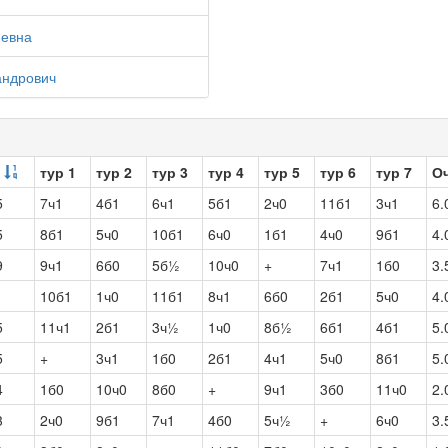
иевна
андрович
тур 1
тур 2
тур 3
тур 4
тур 5
тур 6
тур 7
О
5
7ч1
4б1
6ч1
5б1
2ч0
11б1
3ч1
6.
5
8б1
5ч0
10б1
6ч0
1б1
4ч0
9б1
4.
9
9ч1
6б0
5б½
10ч0
+
7ч1
1б0
3.
1
10б1
1ч0
11б1
8ч1
6б0
2б1
5ч0
4.
5
11ч1
2б1
3ч½
1ч0
8б½
6б1
4б1
5.
5
+
3ч1
1б0
2б1
4ч1
5ч0
8б1
5.
4
1б0
10ч0
8б0
+
9ч1
3б0
11ч0
2.
3
2ч0
9б1
7ч1
4б0
5ч½
+
6ч0
3.