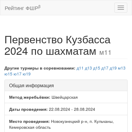
β
Рейтинг ФШР
Toggl
naviga
Первенство Кузбасса
2024 по шахматам
м11
Другие турниры в соревновании:
д11
д13
д15
д17
д19
м13
ю15
ю17
ю19
Общая информация
Метод жеребьёвки:
Швейцарская
Даты проведения:
22.08.2024 - 28.08.2024
Место проведения:
Новокузнецкий р-н, п. Кульчаны,
Кемеровская область