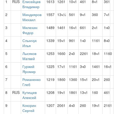
1
RUS
Елисейцев
1613
12б1
10ч1
4б1
8ч1
3б1
Владимир
2
Миндияров
1557
13ч½
5б1
9ч1
3б0
7ч1
Михаил
3
Милехин
1489
14б1
16ч1
6б1
2ч1
1ч0
Федор
4
Слынчук
1339
15ч1
9б1
1ч0
11б1
8ч0
Илья
5
Лысяков
1253
16б0
2ч0
22б1
18ч1
11б0
Матвей
6
Гуржий
1225
17ч1
11б1
3ч0
14б1
16ч1
Яромир
7
Романенко
1219
18б0
13б0
15ч1
20ч1
2б0
Глеб
8
RUS
Кутищев
1208
19ч1
18б1
13ч1
1б0
4б1
Алексей
9
Кокорин
1207
20б1
4ч0
2б0
19ч1
21б1
Сергей