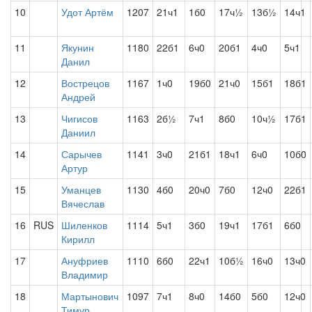
10
Удот Артём
1207
21ч1
1б0
17ч½
13б½
14ч1
11
Якунин
1180
22б1
6ч0
20б1
4ч0
5ч1
Данил
12
Вострецов
1167
1ч0
19б0
21ч0
15б1
18б1
Андрей
13
Чигисов
1163
2б½
7ч1
8б0
10ч½
17б1
Даниил
14
Сарычев
1141
3ч0
21б1
18ч1
6ч0
10б0
Артур
15
Уманцев
1130
4б0
20ч0
7б0
12ч0
22б1
Вячеслав
16
RUS
Шиленков
1114
5ч1
3б0
19ч1
17б1
6б0
Кирилл
17
Ануфриев
1110
6б0
22ч1
10б½
16ч0
13ч0
Владимир
18
Мартынович
1097
7ч1
8ч0
14б0
5б0
12ч0
Тимур