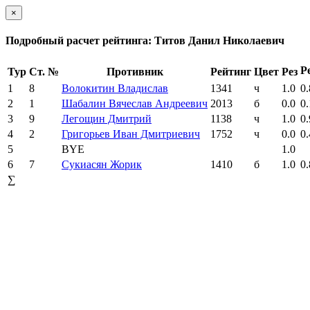
×
Подробный расчет рейтинга: Титов Данил Николаевич
Р
Тур
Ст. №
Противник
Рейтинг
Цвет
Рез
1
8
Волокитин Владислав
1341
ч
1.0
0.
2
1
Шабалин Вячеслав Андреевич
2013
б
0.0
0.
3
9
Легощин Дмитрий
1138
ч
1.0
0.
4
2
Григорьев Иван Дмитриевич
1752
ч
0.0
0.
5
BYE
1.0
6
7
Сукиасян Жорик
1410
б
1.0
0.
∑