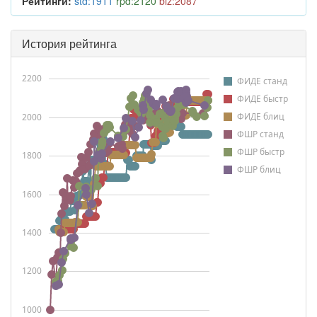
Рейтинги:
std:1911
rpd:2120
blz:2087
История рейтинга
2200
ФИДЕ станд
ФИДЕ быстр
ФИДЕ блиц
2000
ФШР станд
ФШР быстр
1800
ФШР блиц
1600
1400
1200
1000