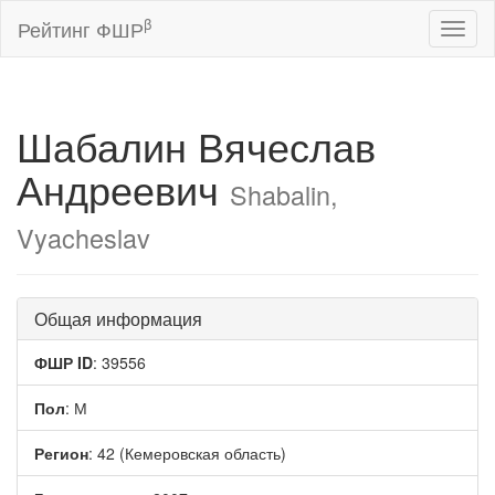
β
Рейтинг ФШР
Toggl
naviga
Шабалин Вячеслав
Андреевич
Shabalin,
Vyacheslav
Общая информация
ФШР ID
: 39556
Пол
: М
Регион
: 42 (Кемеровская область)