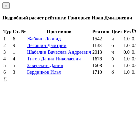
×
Подробный расчет рейтинга: Григорьев Иван Дмитриевич
Р
Тур
Ст. №
Противник
Рейтинг
Цвет
Рез
1
6
Жабкин Леонид
1542
ч
1.0
0.
2
9
Легощин Дмитрий
1138
б
1.0
0.
3
1
Шабалин Вячеслав Андреевич
2013
ч
0.0
0.
4
4
Титов Данил Николаевич
1678
б
1.0
0.
5
5
Заверехин Данил
1608
ч
1.0
0.
6
3
Бердников Илья
1710
б
1.0
0.
∑