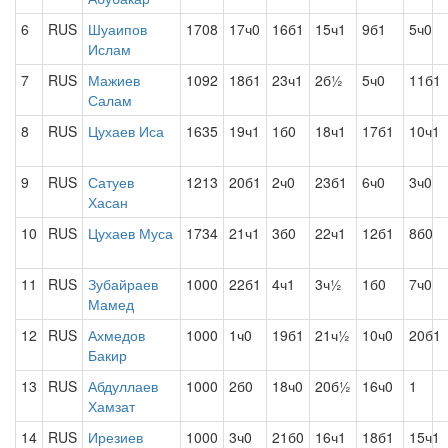
6
RUS
Шуаипов
1708
17ч0
16б1
15ч1
9б1
5ч0
Ислам
7
RUS
Мажиев
1092
18б1
23ч1
2б½
5ч0
11б1
Салам
8
RUS
Цухаев Иса
1635
19ч1
1б0
18ч1
17б1
10ч1
9
RUS
Сатуев
1213
20б1
2ч0
23б1
6ч0
3ч0
Хасан
10
RUS
Цухаев Муса
1734
21ч1
3б0
22ч1
12б1
8б0
11
RUS
Зубайраев
1000
22б1
4ч1
3ч½
1б0
7ч0
Мамед
12
RUS
Ахмедов
1000
1ч0
19б1
21ч½
10ч0
20б1
Бакир
13
RUS
Абдуллаев
1000
2б0
18ч0
20б½
16ч0
1
Хамзат
14
RUS
Ирезиев
1000
3ч0
21б0
16ч1
18б1
15ч1