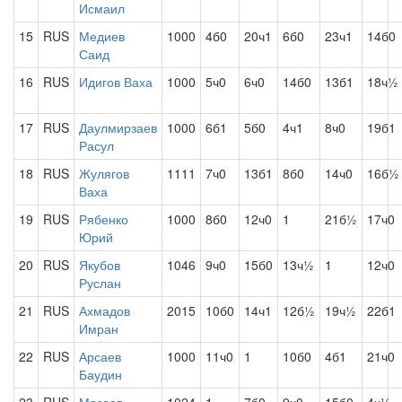
Исмаил
15
RUS
Медиев
1000
4б0
20ч1
6б0
23ч1
14б0
Саид
16
RUS
Идигов Ваха
1000
5ч0
6ч0
14б0
13б1
18ч½
17
RUS
Даулмирзаев
1000
6б1
5б0
4ч1
8ч0
19б1
Расул
18
RUS
Жулягов
1111
7ч0
13б1
8б0
14ч0
16б½
Ваха
19
RUS
Рябенко
1000
8б0
12ч0
1
21б½
17ч0
Юрий
20
RUS
Якубов
1046
9ч0
15б0
13ч½
1
12ч0
Руслан
21
RUS
Ахмадов
2015
10б0
14ч1
12б½
19ч½
22б1
Имран
22
RUS
Арсаев
1000
11ч0
1
10б0
4б1
21ч0
Баудин