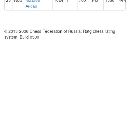
23
RUS
Мазаев
1024
1
7б0
9ч0
15б0
4ч½
Айсар
© 2013-2026 Chess Federation of Russia. Ratg chess rating
system. Build 0500