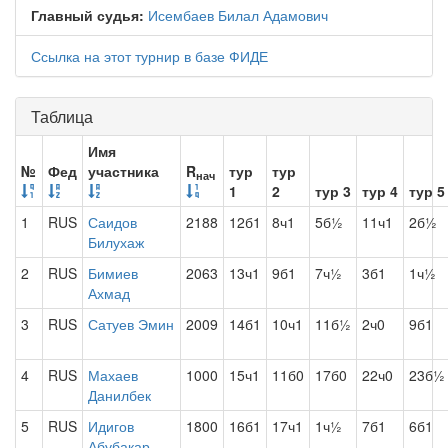
Главный судья:
Исембаев Билал Адамович
Ссылка на этот турнир в базе ФИДЕ
Таблица
Имя
№
Фед
участника
R
тур
тур
нач
1
2
тур 3
тур 4
тур 5
1
RUS
Саидов
2188
12б1
8ч1
5б½
11ч1
2б½
Билухаж
2
RUS
Бимиев
2063
13ч1
9б1
7ч½
3б1
1ч½
Ахмад
3
RUS
Сатуев Эмин
2009
14б1
10ч1
11б½
2ч0
9б1
4
RUS
Махаев
1000
15ч1
11б0
17б0
22ч0
23б½
Данилбек
5
RUS
Идигов
1800
16б1
17ч1
1ч½
7б1
6б1
Абубакар